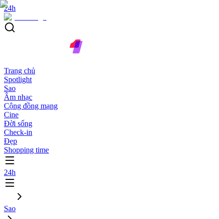
24h
Trang chủ
Spotlight
Sao
Âm nhạc
Cộng đồng mạng
Cine
Đời sống
Check-in
Đẹp
Shopping time
24h
Sao