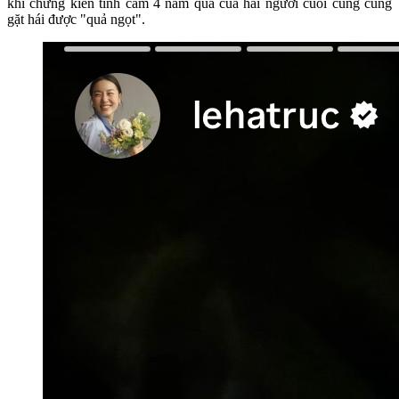
khi chứng kiến tình cảm 4 năm qua của hai người cuối cùng cũng
gặt hái được "quả ngọt".