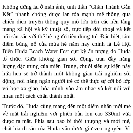
Không dừng lại ở màn ảnh, tinh thần “Chân Thành Gắn 
Kết” nhanh chóng được lan tỏa mạnh mẽ thông qua 
chiến dịch truyền thông quy mô lớn trên các nền tảng 
mạng xã hội và kỹ thuật số, trực tiếp đối thoại và kết 
nối sâu sắc với thế hệ người tiêu dùng trẻ. Đặc biệt, tâm 
điểm bùng nổ của mùa hè năm nay chính là Lễ Hội 
Biển Huda Beach Water Fest cực kỳ ấn tượng do Huda 
tổ chức. Giữa không gian sôi động, tràn đầy năng 
lượng đặc trưng của miền Trung, chuỗi siêu sự kiện này 
hứa hẹn sẽ trở thành một không gian trải nghiệm sôi 
động, nơi hàng ngàn người trẻ có thể thực sự cởi bỏ lớp 
vỏ bọc xã giao, hòa mình vào âm nhạc và kết nối với 
nhau một cách chân thành nhất.
Trước đó, Huda cũng mang đến một điểm nhấn mới mẻ 
về mặt trải nghiệm với phiên bản lon cao 330ml vừa 
được ra mắt. Phía sau bao bì thời thượng và mới mẻ, 
chất bia di sản của Huda vẫn được giữ vẹn nguyên. Vị 