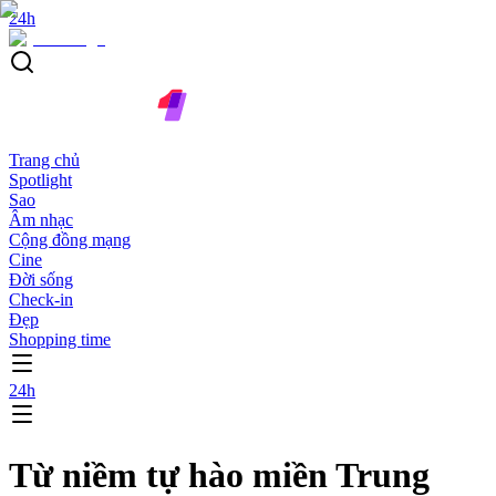
24h
Trang chủ
Spotlight
Sao
Âm nhạc
Cộng đồng mạng
Cine
Đời sống
Check-in
Đẹp
Shopping time
24h
Từ niềm tự hào miền Trung