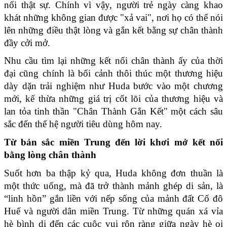
nối thật sự. Chính vì vậy, người trẻ ngày càng khao 
khát những không gian được "xả vai", nơi họ có thể nói 
lên những điều thật lòng và gắn kết bằng sự chân thành 
đầy cởi mở.
Nhu cầu tìm lại những kết nối chân thành ấy của thời 
đại cũng chính là bối cảnh thôi thúc một thương hiệu 
dày dặn trải nghiệm như Huda bước vào một chương 
mới, kế thừa những giá trị cốt lõi của thương hiệu và 
lan tỏa tinh thần "Chân Thành Gắn Kết" một cách sâu 
sắc đến thế hệ người tiêu dùng hôm nay.
Từ bản sắc miền Trung đến lời khơi mở kết nối 
bằng lòng chân thành
Suốt hơn ba thập kỷ qua, Huda không đơn thuần là 
một thức uống, mà đã trở thành mảnh ghép di sản, là 
“linh hồn” gắn liền với nếp sống của mảnh đất Cố đô 
Huế và người dân miền Trung. Từ những quán xá vỉa 
hè bình dị đến các cuộc vui rộn ràng giữa ngày hè oi 