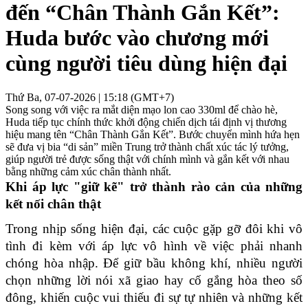
đến “Chân Thành Gắn Kết”:
Huda bước vào chương mới
cùng người tiêu dùng hiện đại
Thứ Ba, 07-07-2026 | 15:18 (GMT+7)
Song song với việc ra mắt diện mạo lon cao 330ml để chào hè,
Huda tiếp tục chính thức khởi động chiến dịch tái định vị thương
hiệu mang tên “Chân Thành Gắn Kết”. Bước chuyển mình hứa hẹn
sẽ đưa vị bia “di sản” miền Trung trở thành chất xúc tác lý tưởng,
giúp người trẻ được sống thật với chính mình và gắn kết với nhau
bằng những cảm xúc chân thành nhất.
Khi áp lực "giữ kẽ" trở thành rào cản của những 
kết nối chân thật
Trong nhịp sống hiện đại, các cuộc gặp gỡ đôi khi vô 
tình đi kèm với áp lực vô hình về việc phải nhanh 
chóng hòa nhập. Để giữ bầu không khí, nhiều người 
chọn những lời nói xã giao hay cố gắng hòa theo số 
đông, khiến cuộc vui thiếu đi sự tự nhiên và những kết 