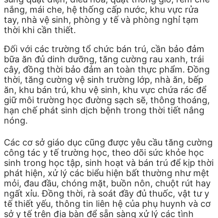
nắng, mái che, hệ thống cấp nước, khu vực rửa
tay, nhà vệ sinh, phòng y tế và phòng nghỉ tạm
thời khi cần thiết.
Đối với các trường tổ chức bán trú, cần bảo đảm
bữa ăn đủ dinh dưỡng, tăng cường rau xanh, trái
cây, đồng thời bảo đảm an toàn thực phẩm. Đồng
thời, tăng cường vệ sinh trường lớp, nhà ăn, bếp
ăn, khu bán trú, khu vệ sinh, khu vực chứa rác để
giữ môi trường học đường sạch sẽ, thông thoáng,
hạn chế phát sinh dịch bệnh trong thời tiết nắng
nóng.
Các cơ sở giáo dục cũng được yêu cầu tăng cường
công tác y tế trường học, theo dõi sức khỏe học
sinh trong học tập, sinh hoạt và bán trú để kịp thời
phát hiện, xử lý các biểu hiện bất thường như mệt
mỏi, đau đầu, chóng mặt, buồn nôn, chuột rút hay
ngất xỉu. Đồng thời, rà soát đầy đủ thuốc, vật tư y
tế thiết yếu, thông tin liên hệ của phụ huynh và cơ
sở y tế trên địa bàn để sẵn sàng xử lý các tình