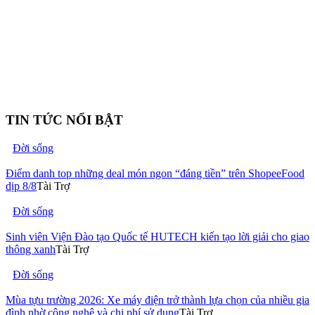
TIN TỨC NỔI BẬT
Đời sống
Điểm danh top những deal món ngon “đáng tiền” trên ShopeeFood
dịp 8/8
Tài Trợ
Đời sống
Sinh viên Viện Đào tạo Quốc tế HUTECH kiến tạo lời giải cho giao
thông xanh
Tài Trợ
Đời sống
Mùa tựu trường 2026: Xe máy điện trở thành lựa chọn của nhiều gia
đình nhờ công nghệ và chi phí sử dụng
Tài Trợ