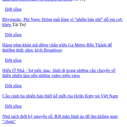
Đời sống
Rhymastic, Phí Ngọc Hưng mát lòng vì “phiên bản nhí” dỗ em cực
khéo
Tài Trợ
Đời sống
Hàng trăm khán giả dừng chân giữa Ga Metro Bến Thành để
thưởng thức nhạc kịch Broadway
Đời sống
Hiển Ở Nhà - Sự mộc mạc, bình dị trong những câu chuyện về
thiên nhiên làm nên những video triệu view
Đời sống
Cận cảnh ba phiên bản thiết kế mới của Hello Kitty tại Việt Nam
Đời sống
Nhà sách thời kỷ nguyên số: Rời màn hình ảo để tìm không gian
"chạm"