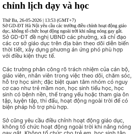
chỉnh lịch dạy và học
Thứ Ba, 26-05-2026 | 13:53 (GMT+7)
Sở GD-ĐT Hà Nội yêu cầu các trường điều chỉnh hoạt động giáo
dục, không tổ chức hoạt động ngoài trời khi nắng nóng gay gắt.
Sở GD-ĐT đề nghị UBND các phường, xã chỉ đạo
các cơ sở giáo dục trên địa bàn theo dõi diễn biến
thời tiết, xây dựng phương án ứng phó phù hợp
với điều kiện thực tế.
Các trường phân công rõ trách nhiệm của cán bộ,
giáo viên, nhân viên trong việc theo dõi, chăm sóc,
hỗ trợ học sinh; đặc biệt quan tâm nhóm có nguy
cơ cao như trẻ mầm non, học sinh tiểu học, học
sinh có bệnh nền, thể trạng yếu hoặc tham gia ôn
tập, luyện tập, thi đấu, hoạt động ngoài trời để có
biện pháp hỗ trợ phù hợp.
Sở cũng yêu cầu điều chỉnh hoạt động giáo dục,
không tổ chức hoạt động ngoài trời khi nắng nóng
gay gắt. Không tổ chức cho trẻ em, học sinh tập