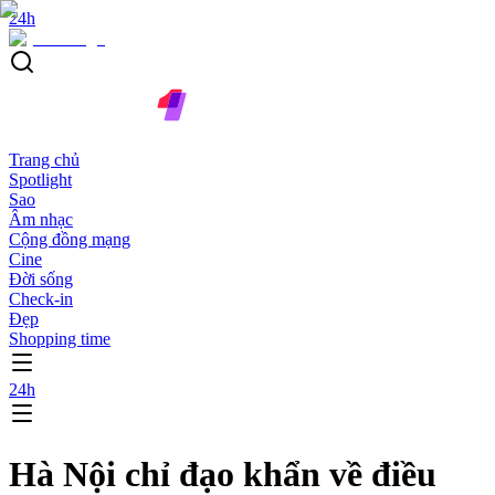
24h
Trang chủ
Spotlight
Sao
Âm nhạc
Cộng đồng mạng
Cine
Đời sống
Check-in
Đẹp
Shopping time
24h
Hà Nội chỉ đạo khẩn về điều