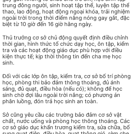
trung đông người, sinh hoạt tập thể, luyện tập thể
thao, lao động, hoạt động ngoại khóa, trải nghiệm
ngoài trời trong thời điểm nắng nóng gay gắt, đặc
biệt từ 10 giờ đến 16 giờ hằng ngày.
Thủ trưởng cơ sở chủ động quyết định điều chỉnh
thời gian, hình thức tổ chức dạy học, ôn tập, kiểm
tra và các hoạt động giáo dục phù hợp với điều
kiện thực tế; kịp thời thông tin đến cha mẹ học
sinh.
Đối với các lớp ôn tập, kiểm tra, cơ sở bố trí phòng
học, phòng thi bảo đảm thông thoáng, đủ ánh
sáng, đủ quạt, điều hòa (nếu có); không để học
sinh chờ đợi lâu ngoài trời nắng; có phương án
phân luồng, đón trả học sinh an toàn.
Sở cũng yêu cầu các trường bảo đảm cơ sở vật
chất, nước uống và phòng học thông thoáng. Các
cơ sở giáo dục khẩn trương kiểm tra, sửa chữa, bổ
sung quạt điện, điều hòa, quạt thông gió, rèm che