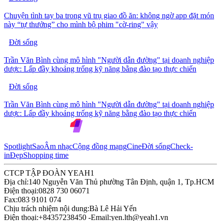
Chuyện tình tay ba trong vũ trụ giao đồ ăn: không ngờ app đặt món
này “tự thưởng” cho mình bộ phim "cờ-ring" vậy
Đời sống
Trần Văn Bình cùng mô hình "Người dẫn đường" tại doanh nghiệp
dược: Lấp đầy khoảng trống kỹ năng bằng đào tạo thực chiến
Đời sống
Trần Văn Bình cùng mô hình "Người dẫn đường" tại doanh nghiệp
dược: Lấp đầy khoảng trống kỹ năng bằng đào tạo thực chiến
Spotlight
Sao
Âm nhạc
Cộng đồng mạng
Cine
Đời sống
Check-
in
Đẹp
Shopping time
CTCP TẬP ĐOÀN YEAH1
Địa chỉ:
140 Nguyễn Văn Thủ phường Tân Định, quận 1, Tp.HCM
Điện thoại:
0828 730 06071
Fax:
083 9101 074
Chịu trách nhiệm nội dung:
Bà Lê Hải Yến
Điện thoại:
+84357238450 -
Email:
yen.lth@yeah1.vn