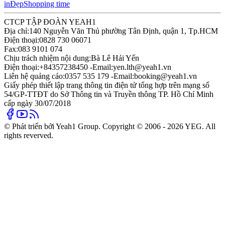
in
Đẹp
Shopping time
CTCP TẬP ĐOÀN YEAH1
Địa chỉ:
140 Nguyễn Văn Thủ phường Tân Định, quận 1, Tp.HCM
Điện thoại:
0828 730 06071
Fax:
083 9101 074
Chịu trách nhiệm nội dung:
Bà Lê Hải Yến
Điện thoại:
+84357238450 -
Email:
yen.lth@yeah1.vn
Liên hệ quảng cáo:
0357 535 179 -
Email:
booking@yeah1.vn
Giấy phép thiết lập trang thông tin điện tử tổng hợp trên mạng số
54/GP-TTĐT do Sở Thông tin và Truyền thông TP. Hồ Chí Minh
cấp ngày 30/07/2018
© Phát triển bởi Yeah1 Group. Copyright © 2006 - 2026 YEG. All
rights reverved.