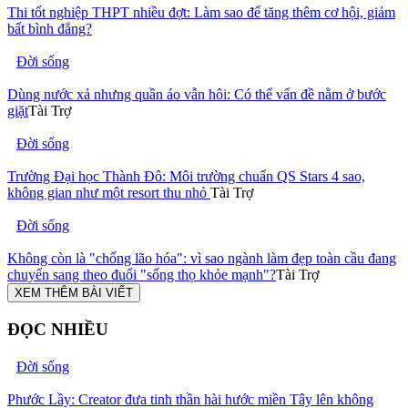
Thi tốt nghiệp THPT nhiều đợt: Làm sao để tăng thêm cơ hội, giảm
bất bình đẳng?
Đời sống
Dùng nước xả nhưng quần áo vẫn hôi: Có thể vấn đề nằm ở bước
giặt
Tài Trợ
Đời sống
Trường Đại học Thành Đô: Môi trường chuẩn QS Stars 4 sao,
không gian như một resort thu nhỏ
Tài Trợ
Đời sống
Không còn là "chống lão hóa": vì sao ngành làm đẹp toàn cầu đang
chuyển sang theo đuổi "sống thọ khỏe mạnh"?
Tài Trợ
XEM THÊM BÀI VIẾT
ĐỌC NHIỀU
Đời sống
Phước Lầy: Creator đưa tinh thần hài hước miền Tây lên không