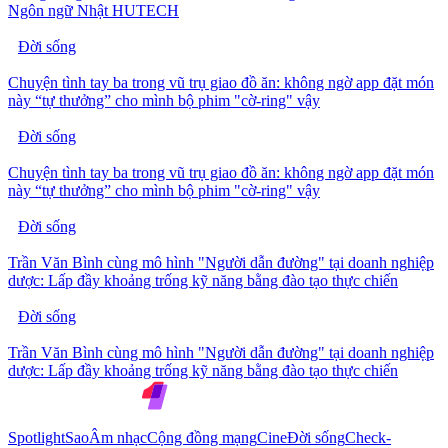
Ngôn ngữ Nhật HUTECH
Đời sống
Chuyện tình tay ba trong vũ trụ giao đồ ăn: không ngờ app đặt món
này “tự thưởng” cho mình bộ phim "cờ-ring" vậy
Đời sống
Chuyện tình tay ba trong vũ trụ giao đồ ăn: không ngờ app đặt món
này “tự thưởng” cho mình bộ phim "cờ-ring" vậy
Đời sống
Trần Văn Bình cùng mô hình "Người dẫn đường" tại doanh nghiệp
dược: Lấp đầy khoảng trống kỹ năng bằng đào tạo thực chiến
Đời sống
Trần Văn Bình cùng mô hình "Người dẫn đường" tại doanh nghiệp
dược: Lấp đầy khoảng trống kỹ năng bằng đào tạo thực chiến
Spotlight
Sao
Âm nhạc
Cộng đồng mạng
Cine
Đời sống
Check-