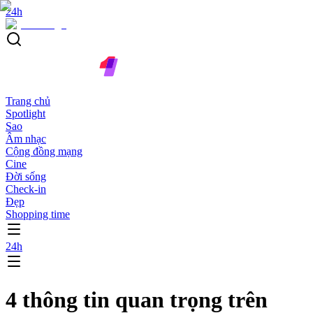
24h
Trang chủ
Spotlight
Sao
Âm nhạc
Cộng đồng mạng
Cine
Đời sống
Check-in
Đẹp
Shopping time
24h
4 thông tin quan trọng trên