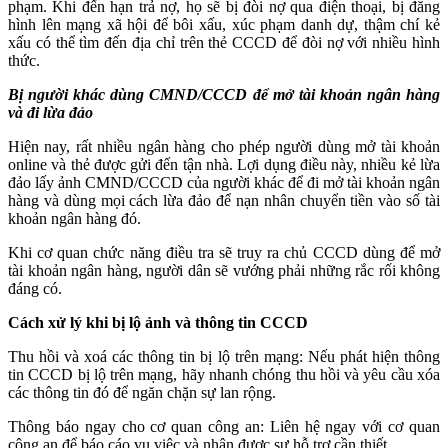
phạm. Khi đến hạn trả nợ, họ sẽ bị đòi nợ qua điện thoại, bị đăng
hình lên mạng xã hội để bôi xấu, xúc phạm danh dự, thậm chí kẻ
xấu có thể tìm đến địa chỉ trên thẻ CCCD để đòi nợ với nhiều hình
thức.
Bị người khác dùng CMND/CCCD để mở tài khoản ngân hàng
và đi lừa đảo
Hiện nay, rất nhiều ngân hàng cho phép người dùng mở tài khoản
online và thẻ được gửi đến tận nhà. Lợi dụng điều này, nhiều kẻ lừa
đảo lấy ảnh CMND/CCCD của người khác để đi mở tài khoản ngân
hàng và dùng mọi cách lừa đảo để nạn nhân chuyển tiền vào số tài
khoản ngân hàng đó.
Khi cơ quan chức năng điều tra sẽ truy ra chủ CCCD dùng để mở
tài khoản ngân hàng, người dân sẽ vướng phải những rắc rối không
đáng có.
Cách xử lý khi bị lộ ảnh và thông tin CCCD
Thu hồi và xoá các thông tin bị lộ trên mạng: Nếu phát hiện thông
tin CCCD bị lộ trên mạng, hãy nhanh chóng thu hồi và yêu cầu xóa
các thông tin đó để ngăn chặn sự lan rộng.
Thông báo ngay cho cơ quan công an: Liên hệ ngay với cơ quan
công an để báo cáo vụ việc và nhận được sự hỗ trợ cần thiết.