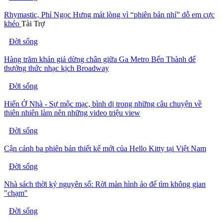
Rhymastic, Phí Ngọc Hưng mát lòng vì “phiên bản nhí” dỗ em cực
khéo
Tài Trợ
Đời sống
Hàng trăm khán giả dừng chân giữa Ga Metro Bến Thành để
thưởng thức nhạc kịch Broadway
Đời sống
Hiển Ở Nhà - Sự mộc mạc, bình dị trong những câu chuyện về
thiên nhiên làm nên những video triệu view
Đời sống
Cận cảnh ba phiên bản thiết kế mới của Hello Kitty tại Việt Nam
Đời sống
Nhà sách thời kỷ nguyên số: Rời màn hình ảo để tìm không gian
"chạm"
Đời sống