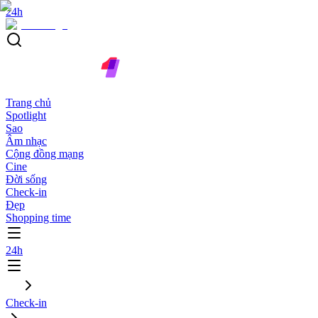
24h
Trang chủ
Spotlight
Sao
Âm nhạc
Cộng đồng mạng
Cine
Đời sống
Check-in
Đẹp
Shopping time
24h
Check-in