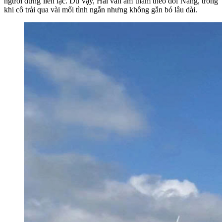
người dừng liên lạc. Dù vậy, Hải vẫn âm thầm theo dõi Nắng, trong
khi cô trải qua vài mối tình ngắn nhưng không gắn bó lâu dài.