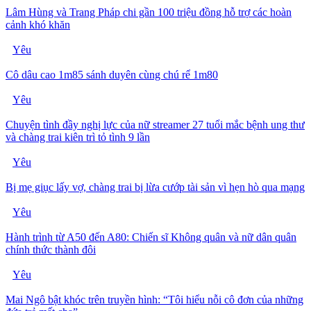
Lâm Hùng và Trang Pháp chi gần 100 triệu đồng hỗ trợ các hoàn
cảnh khó khăn
Yêu
Cô dâu cao 1m85 sánh duyên cùng chú rể 1m80
Yêu
Chuyện tình đầy nghị lực của nữ streamer 27 tuổi mắc bệnh ung thư
và chàng trai kiên trì tỏ tình 9 lần
Yêu
Bị mẹ giục lấy vợ, chàng trai bị lừa cướp tài sản vì hẹn hò qua mạng
Yêu
Hành trình từ A50 đến A80: Chiến sĩ Không quân và nữ dân quân
chính thức thành đôi
Yêu
Mai Ngô bật khóc trên truyền hình: “Tôi hiểu nỗi cô đơn của những