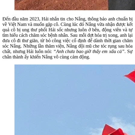
Đến đầu năm 2023, Hải nhắn tin cho Nắng, thông báo anh chuẩn bị
về Việt Nam và muốn gặp cô. Cùng lúc đó Nắng vừa nhận được kết
quả cô bị ung thư phổi Hải sốc nhưng luôn ở bên, động viên và tự
tìm hiểu cách chăm sóc bệnh nhân. Sau mỗi đợt hóa trị xong, anh lại
đưa cô đi thư giãn, từ bỏ công việc cố định để dành thời gian chăm
sóc Nắng. Những lần thăm viện, Nắng đội mũ che tóc rụng sau hóa
chất, nhưng Hải luôn nói:
“Anh chưa bao giờ thấy em xấu cả”
. Sự
chân thành ấy khiến Nắng vô cùng cảm động.