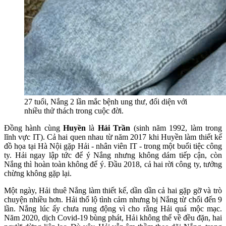
27 tuổi, Nắng 2 lần mắc bệnh ung thư, đối diện với
nhiều thử thách trong cuộc đời.
Đồng hành cùng
Huyền
là
Hải Trần
(sinh năm 1992, làm trong
lĩnh vực IT). Cả hai quen nhau từ năm 2017 khi Huyền làm thiết kế
đồ họa tại Hà Nội gặp Hải - nhân viên IT - trong một buổi tiệc công
ty. Hải ngay lập tức để ý Nắng nhưng không dám tiếp cận, còn
Nắng thì hoàn toàn không để ý. Đầu 2018, cả hai rời công ty, tưởng
chừng không gặp lại.
Một ngày, Hải thuê Nắng làm thiết kế, dần dần cả hai gặp gỡ và trò
chuyện nhiều hơn. Hải thổ lộ tình cảm nhưng bị Nắng từ chối đến 9
lần. Nắng lúc ấy chưa rung động vì cho rằng Hải quá mộc mạc.
Năm 2020, dịch Covid-19 bùng phát, Hải không thể về đều đặn, hai