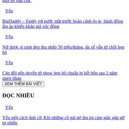
đứa trẻ mất cha”
Yêu
BigDaddy – Emily rơi nước mắt trước hoàn cảnh éo le, hành động
ấm áp khiến khán giả xúc động
Yêu
Nữ dược sĩ xinh đẹp thu nhập 50 triệu/tháng, tài xế vẫn từ chối hẹn
hò
Yêu
Cặp đôi nên duyên từ show hẹn hò chuẩn bị kết hôn sau 2 năm
quen nhau
XEM THÊM BÀI VIẾT
ĐỌC NHIỀU
Yêu
Yêu một cách tình cờ: Khi những cô gái trẻ tìm lại cảm giác gặp gỡ
tự nhiên