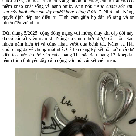
Cuối 2023, khi hóa trị khiến Nắng muốn bỏ cuộc, chính Hải cho cô
niềm khao khát sống và hạnh phúc. Anh nói:
“Anh chăm sóc em,
sau này khỏi bệnh em lấy người khác cũng được ”
. Nhờ anh, Nắng
quyết định tiếp tục điều trị. Tình cảm giữa họ dần rõ ràng và tự
nhiên đến với nhau.
Đến tháng 5/2025, cộng đồng mạng vui mừng thay khi cặp đôi này
đã có cái kết viên mãn khi Nắng đã chính thức được cầu hôn. Sau
nhiều năm kiên trì và cùng nhau vượt qua bệnh tật, Nắng và Hải
cuối cùng đã về chung một nhà. Cả hai đăng ký kết hôn sớm và dự
kiến tổ chức lễ cưới vào cuối tháng 11 hoặc đầu tháng 12, khép lại
hành trình tình yêu đầy cảm động với một cái kết viên mãn.