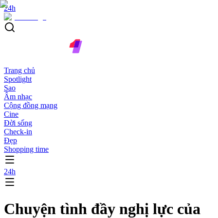
24h
Trang chủ
Spotlight
Sao
Âm nhạc
Cộng đồng mạng
Cine
Đời sống
Check-in
Đẹp
Shopping time
24h
Chuyện tình đầy nghị lực của