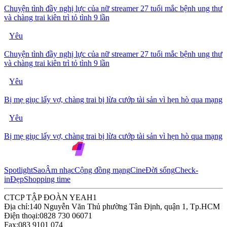
Chuyện tình đầy nghị lực của nữ streamer 27 tuổi mắc bệnh ung thư
và chàng trai kiên trì tỏ tình 9 lần
Yêu
Chuyện tình đầy nghị lực của nữ streamer 27 tuổi mắc bệnh ung thư
và chàng trai kiên trì tỏ tình 9 lần
Yêu
Bị mẹ giục lấy vợ, chàng trai bị lừa cướp tài sản vì hẹn hò qua mạng
Yêu
Bị mẹ giục lấy vợ, chàng trai bị lừa cướp tài sản vì hẹn hò qua mạng
Spotlight
Sao
Âm nhạc
Cộng đồng mạng
Cine
Đời sống
Check-
in
Đẹp
Shopping time
CTCP TẬP ĐOÀN YEAH1
Địa chỉ:
140 Nguyễn Văn Thủ phường Tân Định, quận 1, Tp.HCM
Điện thoại:
0828 730 06071
Fax:
083 9101 074