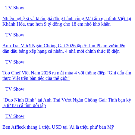
TV Show
Nhiều nghệ sĩ và khán giả đồng hành cùng Mái ấm gia đình Việt tại
Khánh Hòa, trao hơn 9 tỷ đồng cho 18 em nhỏ khó khăn
TV Show
Anh Trai Vượt Ngàn Chông Gai 2026 tập 5: Jun Phạm vươn lên
dẫn đầu bảng xếp hạng cá nhân, 4 nhà mới chính thức lộ diện
TV Show
Top Chef Việt Nam 2026 ra mắt mùa 4 với thông điệp “Ghi dấu ẩm
thực Việt trên bàn tiệc của thế giới”
TV Show
"Duo Ninh Bình" tại Anh Trai Vượt Ngàn Chông Gai: Tình bạn kỳ
lạ từ hai cá tính đối lập
TV Show
Ben Affleck thắng 1 triệu USD tại 'Ai là triệu phú' bản Mỹ