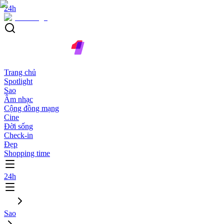
24h
Trang chủ
Spotlight
Sao
Âm nhạc
Cộng đồng mạng
Cine
Đời sống
Check-in
Đẹp
Shopping time
24h
Sao