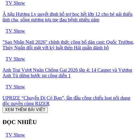
TV Show
Á hậu Hương Ly quyết định hỗ trợ học hết lớp 12 cho bé gái thiếu
tình cha, sống nương tựa mẹ đau bệnh nhiều năm
TV Show
"Sao Nhập Ngũ 2026" chính thức công bố dàn cast: Quốc Trường,
Thúy Ngân đối mặt với kỷ luật thép Hải quân đánh bộ
TV Show
Anh Trai Vượt Ngàn Chông Gai 2026 tập 4: 14 Casper và Vương
Anh Tú dừng bước tại công diễn 1
TV Show
UPRIZE “Chuyến Đi Có Bạn”, lần đầu công chiếu loạt nội dung
độc quyền cùng RIZER
XEM THÊM BÀI VIẾT
ĐỌC NHIỀU
TV Show