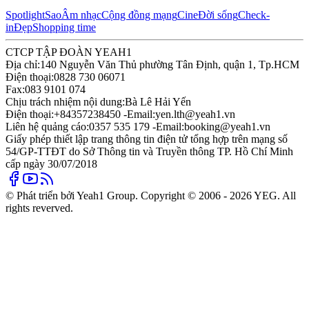
Spotlight
Sao
Âm nhạc
Cộng đồng mạng
Cine
Đời sống
Check-
in
Đẹp
Shopping time
CTCP TẬP ĐOÀN YEAH1
Địa chỉ:
140 Nguyễn Văn Thủ phường Tân Định, quận 1, Tp.HCM
Điện thoại:
0828 730 06071
Fax:
083 9101 074
Chịu trách nhiệm nội dung:
Bà Lê Hải Yến
Điện thoại:
+84357238450 -
Email:
yen.lth@yeah1.vn
Liên hệ quảng cáo:
0357 535 179 -
Email:
booking@yeah1.vn
Giấy phép thiết lập trang thông tin điện tử tổng hợp trên mạng số
54/GP-TTĐT do Sở Thông tin và Truyền thông TP. Hồ Chí Minh
cấp ngày 30/07/2018
© Phát triển bởi Yeah1 Group. Copyright © 2006 - 2026 YEG. All
rights reverved.