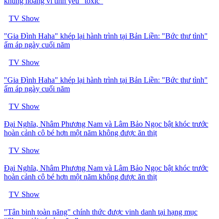
khủng hoảng vì tình yêu “toxic”
TV Show
"Gia Đình Haha" khép lại hành trình tại Bản Liền: "Bức thư tình"
ấm áp ngày cuối năm
TV Show
"Gia Đình Haha" khép lại hành trình tại Bản Liền: "Bức thư tình"
ấm áp ngày cuối năm
TV Show
Đại Nghĩa, Nhâm Phương Nam và Lâm Bảo Ngọc bật khóc trước
hoàn cảnh cô bé hơn một năm không được ăn thịt
TV Show
Đại Nghĩa, Nhâm Phương Nam và Lâm Bảo Ngọc bật khóc trước
hoàn cảnh cô bé hơn một năm không được ăn thịt
TV Show
"Tân binh toàn năng" chính thức được vinh danh tại hạng mục