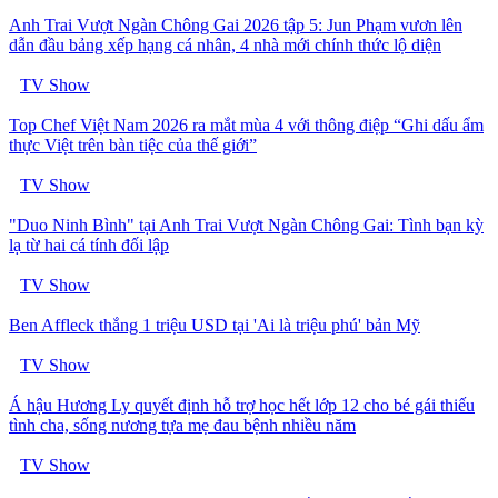
Anh Trai Vượt Ngàn Chông Gai 2026 tập 5: Jun Phạm vươn lên
dẫn đầu bảng xếp hạng cá nhân, 4 nhà mới chính thức lộ diện
TV Show
Top Chef Việt Nam 2026 ra mắt mùa 4 với thông điệp “Ghi dấu ẩm
thực Việt trên bàn tiệc của thế giới”
TV Show
"Duo Ninh Bình" tại Anh Trai Vượt Ngàn Chông Gai: Tình bạn kỳ
lạ từ hai cá tính đối lập
TV Show
Ben Affleck thắng 1 triệu USD tại 'Ai là triệu phú' bản Mỹ
TV Show
Á hậu Hương Ly quyết định hỗ trợ học hết lớp 12 cho bé gái thiếu
tình cha, sống nương tựa mẹ đau bệnh nhiều năm
TV Show