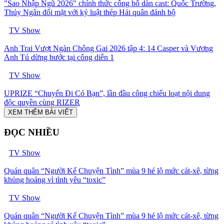
"Sao Nhập Ngũ 2026" chính thức công bố dàn cast: Quốc Trường,
Thúy Ngân đối mặt với kỷ luật thép Hải quân đánh bộ
TV Show
Anh Trai Vượt Ngàn Chông Gai 2026 tập 4: 14 Casper và Vương
Anh Tú dừng bước tại công diễn 1
TV Show
UPRIZE “Chuyến Đi Có Bạn”, lần đầu công chiếu loạt nội dung
độc quyền cùng RIZER
XEM THÊM BÀI VIẾT
ĐỌC NHIỀU
TV Show
Quán quân “Người Kể Chuyện Tình” mùa 9 hé lộ mức cát-xê, từng
khủng hoảng vì tình yêu “toxic”
TV Show
Quán quân “Người Kể Chuyện Tình” mùa 9 hé lộ mức cát-xê, từng