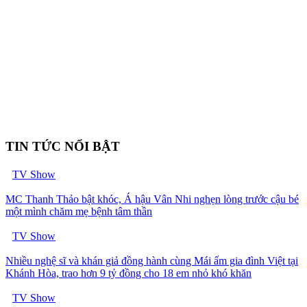
TIN TỨC NỔI BẬT
TV Show
MC Thanh Thảo bật khóc, Á hậu Vân Nhi nghẹn lòng trước cậu bé
một mình chăm mẹ bệnh tâm thần
TV Show
Nhiều nghệ sĩ và khán giả đồng hành cùng Mái ấm gia đình Việt tại
Khánh Hòa, trao hơn 9 tỷ đồng cho 18 em nhỏ khó khăn
TV Show