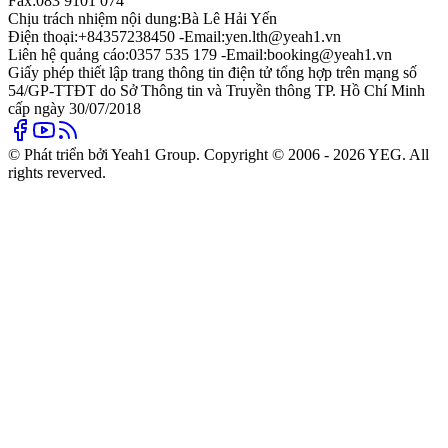
Fax:
083 9101 074
Chịu trách nhiệm nội dung:
Bà Lê Hải Yến
Điện thoại:
+84357238450 -
Email:
yen.lth@yeah1.vn
Liên hệ quảng cáo:
0357 535 179 -
Email:
booking@yeah1.vn
Giấy phép thiết lập trang thông tin điện tử tổng hợp trên mạng số
54/GP-TTĐT do Sở Thông tin và Truyền thông TP. Hồ Chí Minh
cấp ngày 30/07/2018
© Phát triển bởi Yeah1 Group. Copyright © 2006 - 2026 YEG. All
rights reverved.