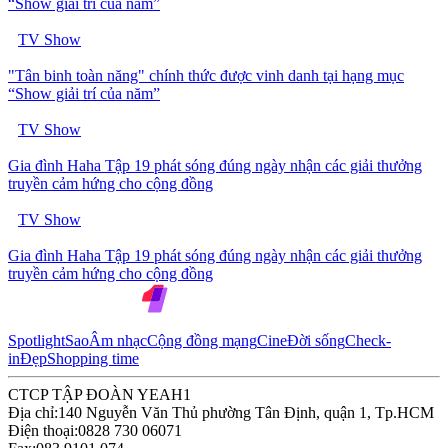
“Show giải trí của năm”
TV Show
"Tân binh toàn năng" chính thức được vinh danh tại hạng mục
“Show giải trí của năm”
TV Show
Gia đình Haha Tập 19 phát sóng đúng ngày nhận các giải thưởng
truyền cảm hứng cho cộng đồng
TV Show
Gia đình Haha Tập 19 phát sóng đúng ngày nhận các giải thưởng
truyền cảm hứng cho cộng đồng
Spotlight
Sao
Âm nhạc
Cộng đồng mạng
Cine
Đời sống
Check-
in
Đẹp
Shopping time
CTCP TẬP ĐOÀN YEAH1
Địa chỉ:
140 Nguyễn Văn Thủ phường Tân Định, quận 1, Tp.HCM
Điện thoại:
0828 730 06071