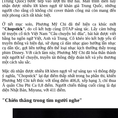
(Trung Quốc) bước tiếp vào lượt thi thứ hai. Màn trình diễn này
nhận được nhiều lời khen ngợi từ khán giả Trung Quốc, những
người cho rằng cô không chỉ cover thành công mà còn mang đến
một phong cách rất khác biệt.
Ở tiết mục solo, Phương Mỹ Chi đã thể hiện ca khúc mới
"Chopstick"
, do cô kết hợp cùng DTAP sáng tác. Lấy cảm hứng
từ truyện cổ tích Việt Nam "Câu chuyện bó đũa", bài hát được viết
bằng ba ngôn ngữ Việt, Anh và Trung. Cô khéo léo kết hợp yếu tố
truyền thống và hiện đại, sử dụng cả dàn nhạc giao hưởng lẫn nhạc
cụ dân tộc, gợi liên tưởng đến thể loại nhạc kịch thường thấy trong
phim Disney. Với cách làm này, Phương Mỹ Chi đã hóa thân thành
một người kể chuyện, truyền tải thông điệp đoàn kết và yêu thương
một cách sâu sắc.
Mặc dù nhận được nhiều lời khen ngợi về sự sáng tạo và thông điệp
ý nghĩa, "Chopstick" lại đạt điểm thấp nhất trong ba phần thi, khiến
Phương Mỹ Chi kết thúc với tổng điểm 406,8, xếp hạng 3, chỉ thua
Á quân Chu Phi Ca 0,8 điểm. Người chiến thắng cuối cùng là đại
diện Nhật Bản, Miyuna, với 411 điểm.
"Chiến thắng trong tim người nghe"