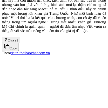
hát hay mà còn muốn hát khác, kiên định với bản sắc truyền thống
nhưng vẫn bứt phá với những hình ảnh mới lạ, thậm chí mang cả
dàn nhạc dân tộc sang Macau để thi đấu. Chính điều này đã chinh
phục một lượng lớn khán giả Trung Quốc. Như một bình luận đã
nói: "Vị trí thứ ba là kết quả của chương trình, còn cô ấy đã chiến
thắng trong tim người nghe." Trong mắt nhiều khán giả, Phương
Mỹ Chi chính là quán quân – người đã đưa âm nhạc Việt vươn ra
thế giới với sắc màu riêng và niềm tin vào giá trị dân tộc.
Chia sẻ
Copy
Theo
giaitri.thoibaovhnt.com.vn