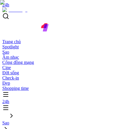
24h
Trang chủ
Spotlight
Sao
Âm nhạc
Cộng đồng mạng
Cine
Đời sống
Check-in
Đẹp
Shopping time
24h
Sao