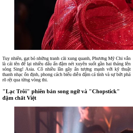
Tuy nhiên, gạt bỏ những tranh cãi xung quanh, Phương Mỹ Chi vẫn
là cái tên để lại nhiều dấu ấn đậm nét xuyên suốt gần hai tháng lên
sóng Sing! Asia. Cô nhiều lần gây ấn tượng mạnh với kỹ thuật
thanh nhạc ổn định, phong cách biểu diễn đậm cá tính và sự bứt phá
rõ rệt qua từng vòng thi.
"Lạc Trôi" phiên bản song ngữ và "Chopstick"
đậm chất Việt