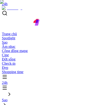
24h
Trang chủ
Spotlight
Sao
Âm nhạc
Cộng đồng mạng
Cine
Đời sống
Check-in
Đẹp
Shopping time
24h
Sao