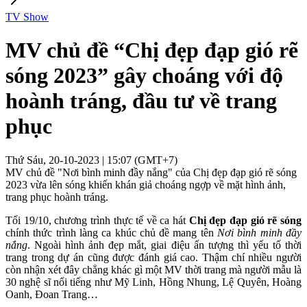
TV Show
MV chủ đề “Chị đẹp đạp gió rẽ
sóng 2023” gây choáng với độ
hoành tráng, đầu tư về trang
phục
Thứ Sáu, 20-10-2023 | 15:07 (GMT+7)
MV chủ đề "Nơi bình minh đầy nắng" của Chị đẹp đạp gió rẽ sóng
2023 vừa lên sóng khiến khán giả choáng ngợp về mặt hình ảnh,
trang phục hoành tráng.
Tối 19/10, chương trình thực tế về ca hát
Chị đẹp đạp gió rẽ sóng
chính thức trình làng ca khúc chủ đề mang tên
Nơi bình minh đầy
nắng
. Ngoài hình ảnh đẹp mắt, giai điệu ấn tượng thì yếu tố thời
trang trong dự án cũng được đánh giá cao. Thậm chí nhiều người
còn nhận xét đây chẳng khác gì một MV thời trang mà người mẫu là
30 nghệ sĩ nổi tiếng như Mỹ Linh, Hồng Nhung, Lệ Quyên, Hoàng
Oanh, Đoan Trang…