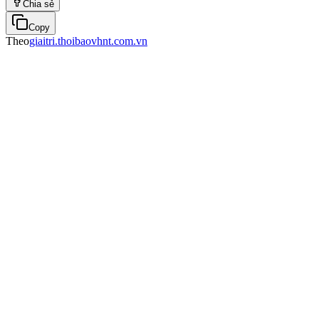
Chia sẻ
Copy
Theo
giaitri.thoibaovhnt.com.vn