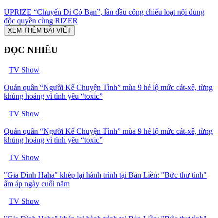
UPRIZE “Chuyến Đi Có Bạn”, lần đầu công chiếu loạt nội dung
độc quyền cùng RIZER
XEM THÊM BÀI VIẾT
ĐỌC NHIỀU
TV Show
Quán quân “Người Kể Chuyện Tình” mùa 9 hé lộ mức cát-xê, từng
khủng hoảng vì tình yêu “toxic”
TV Show
Quán quân “Người Kể Chuyện Tình” mùa 9 hé lộ mức cát-xê, từng
khủng hoảng vì tình yêu “toxic”
TV Show
"Gia Đình Haha" khép lại hành trình tại Bản Liền: "Bức thư tình"
ấm áp ngày cuối năm
TV Show