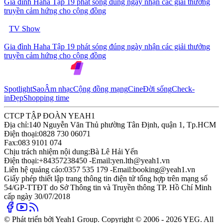
Gia đình Haha Tập 19 phát sóng đúng ngày nhận các giải thưởng
truyền cảm hứng cho cộng đồng
TV Show
Gia đình Haha Tập 19 phát sóng đúng ngày nhận các giải thưởng
truyền cảm hứng cho cộng đồng
Spotlight
Sao
Âm nhạc
Cộng đồng mạng
Cine
Đời sống
Check-
in
Đẹp
Shopping time
CTCP TẬP ĐOÀN YEAH1
Địa chỉ:
140 Nguyễn Văn Thủ phường Tân Định, quận 1, Tp.HCM
Điện thoại:
0828 730 06071
Fax:
083 9101 074
Chịu trách nhiệm nội dung:
Bà Lê Hải Yến
Điện thoại:
+84357238450 -
Email:
yen.lth@yeah1.vn
Liên hệ quảng cáo:
0357 535 179 -
Email:
booking@yeah1.vn
Giấy phép thiết lập trang thông tin điện tử tổng hợp trên mạng số
54/GP-TTĐT do Sở Thông tin và Truyền thông TP. Hồ Chí Minh
cấp ngày 30/07/2018
© Phát triển bởi Yeah1 Group. Copyright © 2006 - 2026 YEG. All