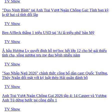
TV Show
"Duo Ninh Bình" tại Anh Trai Vượt Ngàn Chông Gai: Tình bạn kỳ
lạ từ hai cá tính đối lập
TV Show
Ben Affleck thắng 1 triệu USD tại 'Ai là triệu phú' bản Mỹ
TV Show
Á hậu Hương Ly quyết định hỗ trợ học hết lớp 12 cho bé gái thiếu
tình cha, sống nương tựa mẹ đau bệnh nhiều năm
TV Show
"Sao Nhập Ngũ 2026" chính thức công bố dàn cast: Quốc Trường,
Thúy Ngân đối mặt với kỷ luật thép Hải quân đánh bộ
TV Show
Anh Trai Vượt Ngàn Chông Gai 2026 tập 4: 14 Casper và Vương
Anh Tú dừng bước tại công diễn 1
TV Show