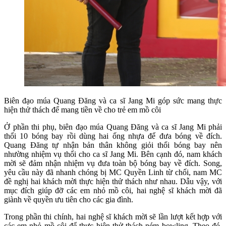
Biên đạo múa Quang Đăng và ca sĩ Jang Mi góp sức mang thực
hiện thử thách để mang tiền về cho trẻ em mồ côi
Ở phần thi phụ, biên đạo múa Quang Đăng và ca sĩ Jang Mi phải
thổi 10 bóng bay rồi dùng hai ống nhựa để đưa bóng về đích.
Quang Đăng tự nhận bản thân không giỏi thổi bóng bay nên
nhường nhiệm vụ thổi cho ca sĩ Jang Mi. Bên cạnh đó, nam khách
mời sẽ đảm nhận nhiệm vụ đưa toàn bộ bóng bay về đích. Song,
yêu cầu này đã nhanh chóng bị MC Quyền Linh từ chối, nam MC
đề nghị hai khách mời thực hiện thử thách như nhau. Dẫu vậy, với
mục đích giúp đỡ các em nhỏ mồ côi, hai nghệ sĩ khách mời đã
giành về quyền ưu tiên cho các gia đình.
Trong phần thi chính, hai nghệ sĩ khách mời sẽ lần lượt kết hợp với
các em nhỏ mồ côi để thực hiện thử thách ném bowling. Theo đó,