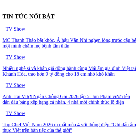
TIN TỨC NỔI BẬT
TV Show
MC Thanh Thảo bật khóc, Á hậu Vân Nhi nghẹn lòng trước cậu bé
một mình chăm mẹ bệnh tâm thần
TV Show
Nhiều nghệ sĩ và khán giả đồng hành cùng Mái ấm gia đình Việt tại
Khánh Hòa, trao hơn 9 tỷ đồng cho 18 em nhỏ khó khăn
TV Show
Anh Trai Vượt Ngàn Chông Gai 2026 tập 5: Jun Phạm vươn lên
dẫn đầu bảng xếp hạng cá nhân, 4 nhà mới chính thức lộ diện
TV Show
Top Chef Việt Nam 2026 ra mắt mùa 4 với thông điệp “Ghi dấu ẩm
thực Việt trên bàn tiệc của thế giới”