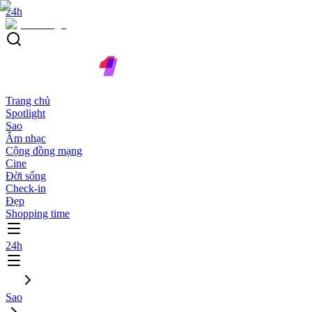
24h
Trang chủ
Spotlight
Sao
Âm nhạc
Cộng đồng mạng
Cine
Đời sống
Check-in
Đẹp
Shopping time
24h
Sao