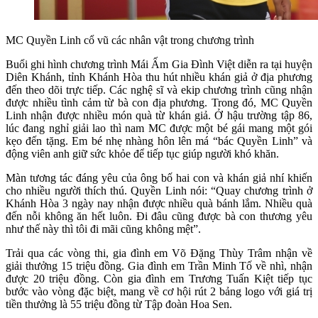
MC Quyền Linh cổ vũ các nhân vật trong chương trình
Buổi ghi hình chương trình Mái Ấm Gia Đình Việt diễn ra tại huyện
Diên Khánh, tỉnh Khánh Hòa thu hút nhiều khán giả ở địa phương
đến theo dõi trực tiếp. Các nghệ sĩ và ekip chương trình cũng nhận
được nhiều tình cảm từ bà con địa phương. Trong đó, MC Quyền
Linh nhận được nhiều món quà từ khán giả. Ở hậu trường tập 86,
lúc đang nghỉ giải lao thì nam MC được một bé gái mang một gói
kẹo đến tặng. Em bé nhẹ nhàng hôn lên má “bác Quyền Linh” và
động viên anh giữ sức khỏe để tiếp tục giúp người khó khăn.
Màn tương tác đáng yêu của ông bố hai con và khán giả nhí khiến
cho nhiều người thích thú. Quyền Linh nói: “Quay chương trình ở
Khánh Hòa 3 ngày nay nhận được nhiều quà bánh lắm. Nhiều quà
đến nỗi không ăn hết luôn. Đi đâu cũng được bà con thương yêu
như thế này thì tôi đi mãi cũng không mệt”.
Trải qua các vòng thi, gia đình em Võ Đặng Thùy Trâm nhận về
giải thưởng 15 triệu đồng. Gia đình em Trần Minh Tố về nhì, nhận
được 20 triệu đồng. Còn gia đình em Trương Tuấn Kiệt tiếp tục
bước vào vòng đặc biệt, mang về cơ hội rút 2 bảng logo với giá trị
tiền thưởng là 55 triệu đồng từ Tập đoàn Hoa Sen.