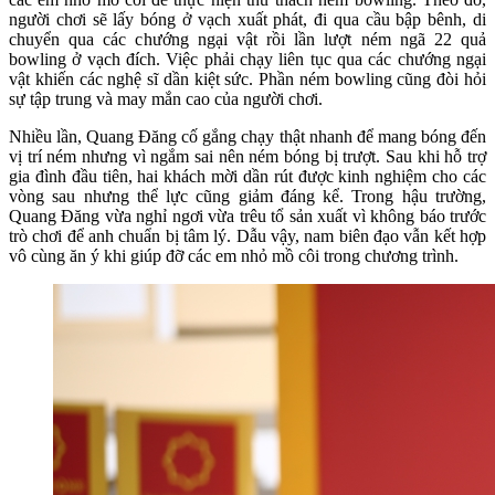
người chơi sẽ lấy bóng ở vạch xuất phát, đi qua cầu bập bênh, di
chuyển qua các chướng ngại vật rồi lần lượt ném ngã 22 quả
bowling ở vạch đích. Việc phải chạy liên tục qua các chướng ngại
vật khiến các nghệ sĩ dần kiệt sức. Phần ném bowling cũng đòi hỏi
sự tập trung và may mắn cao của người chơi.
Nhiều lần, Quang Đăng cố gắng chạy thật nhanh để mang bóng đến
vị trí ném nhưng vì ngắm sai nên ném bóng bị trượt. Sau khi hỗ trợ
gia đình đầu tiên, hai khách mời dần rút được kinh nghiệm cho các
vòng sau nhưng thể lực cũng giảm đáng kể. Trong hậu trường,
Quang Đăng vừa nghỉ ngơi vừa trêu tổ sản xuất vì không báo trước
trò chơi để anh chuẩn bị tâm lý. Dẫu vậy, nam biên đạo vẫn kết hợp
vô cùng ăn ý khi giúp đỡ các em nhỏ mồ côi trong chương trình.