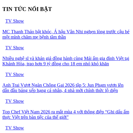
TIN TỨC NỔI BẬT
TV Show
MC Thanh Thảo bật khóc, Á hậu Vân Nhi nghẹn lòng trước cậu bé
một mình chăm mẹ bệnh tâm thần
TV Show
Nhiều nghệ sĩ và khán giả đồng hành cùng Mái ấm gia đình Việt tại
Khánh Hòa, trao hơn 9 tỷ đồng cho 18 em nhỏ khó khăn
TV Show
Anh Trai Vượt Ngàn Chông Gai 2026 tập 5: Jun Phạm vươn lên
dẫn đầu bảng xếp hạng cá nhân, 4 nhà mới chính thức lộ diện
TV Show
Top Chef Việt Nam 2026 ra mắt mùa 4 với thông điệp “Ghi dấu ẩm
thực Việt trên bàn tiệc của thế giới”
TV Show