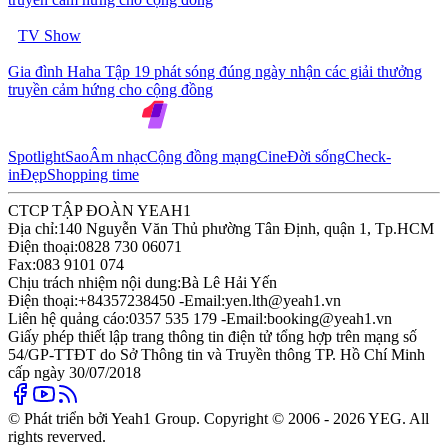
TV Show
Gia đình Haha Tập 19 phát sóng đúng ngày nhận các giải thưởng
truyền cảm hứng cho cộng đồng
Spotlight
Sao
Âm nhạc
Cộng đồng mạng
Cine
Đời sống
Check-
in
Đẹp
Shopping time
CTCP TẬP ĐOÀN YEAH1
Địa chỉ:
140 Nguyễn Văn Thủ phường Tân Định, quận 1, Tp.HCM
Điện thoại:
0828 730 06071
Fax:
083 9101 074
Chịu trách nhiệm nội dung:
Bà Lê Hải Yến
Điện thoại:
+84357238450 -
Email:
yen.lth@yeah1.vn
Liên hệ quảng cáo:
0357 535 179 -
Email:
booking@yeah1.vn
Giấy phép thiết lập trang thông tin điện tử tổng hợp trên mạng số
54/GP-TTĐT do Sở Thông tin và Truyền thông TP. Hồ Chí Minh
cấp ngày 30/07/2018
© Phát triển bởi Yeah1 Group. Copyright © 2006 - 2026 YEG. All
rights reverved.