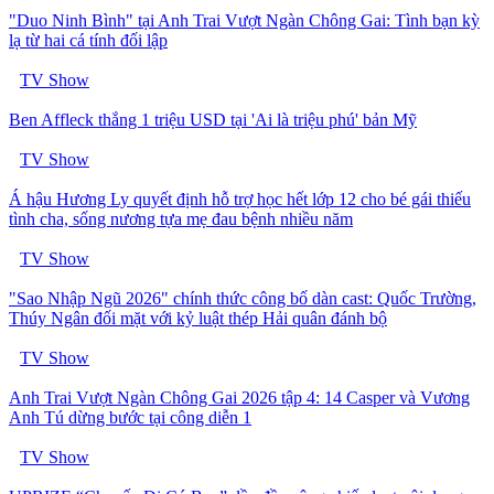
"Duo Ninh Bình" tại Anh Trai Vượt Ngàn Chông Gai: Tình bạn kỳ
lạ từ hai cá tính đối lập
TV Show
Ben Affleck thắng 1 triệu USD tại 'Ai là triệu phú' bản Mỹ
TV Show
Á hậu Hương Ly quyết định hỗ trợ học hết lớp 12 cho bé gái thiếu
tình cha, sống nương tựa mẹ đau bệnh nhiều năm
TV Show
"Sao Nhập Ngũ 2026" chính thức công bố dàn cast: Quốc Trường,
Thúy Ngân đối mặt với kỷ luật thép Hải quân đánh bộ
TV Show
Anh Trai Vượt Ngàn Chông Gai 2026 tập 4: 14 Casper và Vương
Anh Tú dừng bước tại công diễn 1
TV Show