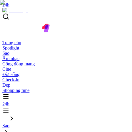
24h
Trang chủ
Spotlight
Sao
Âm nhạc
Cộng đồng mạng
Cine
Đời sống
Check-in
Đẹp
Shopping time
24h
Sao