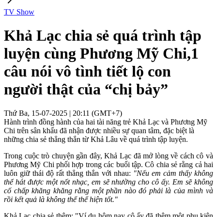
TV Show
Khả Lạc chia sẻ quá trình tập
luyện cùng Phương Mỹ Chi,1
câu nói vô tình tiết lộ con
người thật của “chị bảy”
Thứ Ba, 15-07-2025 | 20:11 (GMT+7)
Hành trình đồng hành của hai tài năng trẻ Khả Lạc và Phương Mỹ
Chi trên sân khấu đã nhận được nhiều sự quan tâm, đặc biệt là
những chia sẻ thẳng thắn từ Khả Lâu về quá trình tập luyện.
Trong cuộc trò chuyện gần đây, Khả Lạc đã mở lòng về cách cô và
Phương Mỹ Chi phối hợp trong các buổi tập. Cô chia sẻ rằng cả hai
luôn giữ thái độ rất thẳng thắn với nhau:
"Nếu em cảm thấy không
thể hát được một nốt nhạc, em sẽ nhường cho cô ấy. Em sẽ không
cố chấp khăng khăng rằng một phần nào đó phải là của mình và
rồi kết quả là không thể thể hiện tốt."
Khả Lạc chia sẻ thêm: "Ví dụ hôm nay cô ấy đã thêm một phụ kiện