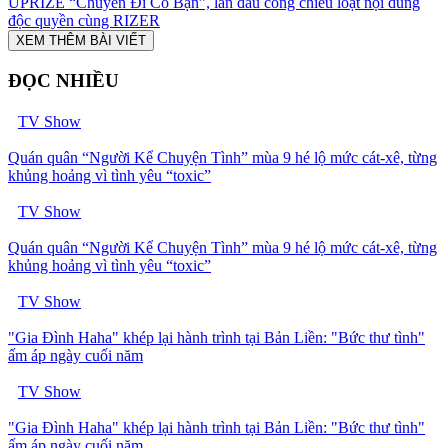
UPRIZE “Chuyến Đi Có Bạn”, lần đầu công chiếu loạt nội dung
độc quyền cùng RIZER
XEM THÊM BÀI VIẾT
ĐỌC NHIỀU
TV Show
Quán quân “Người Kể Chuyện Tình” mùa 9 hé lộ mức cát-xê, từng
khủng hoảng vì tình yêu “toxic”
TV Show
Quán quân “Người Kể Chuyện Tình” mùa 9 hé lộ mức cát-xê, từng
khủng hoảng vì tình yêu “toxic”
TV Show
"Gia Đình Haha" khép lại hành trình tại Bản Liền: "Bức thư tình"
ấm áp ngày cuối năm
TV Show
"Gia Đình Haha" khép lại hành trình tại Bản Liền: "Bức thư tình"
ấm áp ngày cuối năm