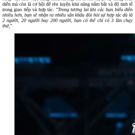
diễn mà còn là cơ hội để rèn luyện khả năng nắm bắt và độ tinh tế
trong giao tiếp và hợp tác.
"Trong tương lai khi các bạn biểu diễn
nhiều hơn, bạn sẽ nhận ra nhiều sân khấu đòi hỏi sự hợp tác dù là
2 người, 20 người hay 200 người, bạn có thể chỉ có 3 lần chạy
thử,"