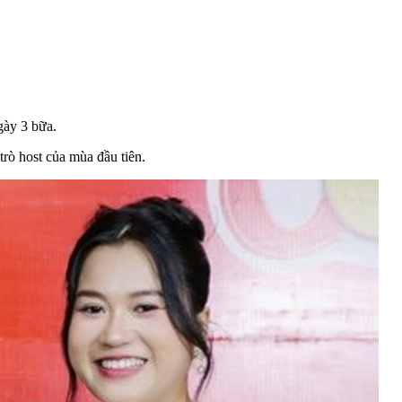
gày 3 bữa.
rò host của mùa đầu tiên.