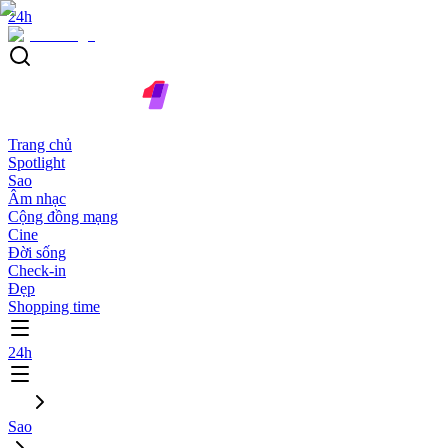
24h
Trang chủ
Spotlight
Sao
Âm nhạc
Cộng đồng mạng
Cine
Đời sống
Check-in
Đẹp
Shopping time
24h
Sao