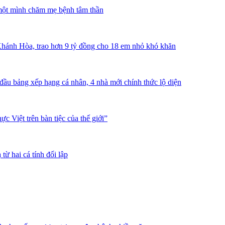
một mình chăm mẹ bệnh tâm thần
 Khánh Hòa, trao hơn 9 tỷ đồng cho 18 em nhỏ khó khăn
ầu bảng xếp hạng cá nhân, 4 nhà mới chính thức lộ diện
 Việt trên bàn tiệc của thế giới”
ừ hai cá tính đối lập