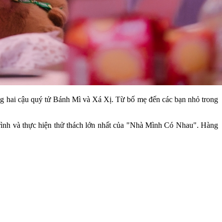
g hai cậu quý tử Bánh Mì và Xá Xị. Từ bố mẹ đến các bạn nhỏ trong
g trình và thực hiện thử thách lớn nhất của "Nhà Mình Có Nhau". Hàng