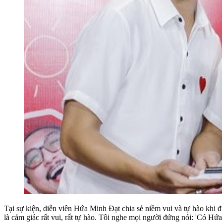
Tại sự kiện, diễn viên Hứa Minh Đạt chia sẻ niềm vui và tự hào khi 
là cảm giác rất vui, rất tự hào. Tôi nghe mọi người đứng nói: 'Có Hứ