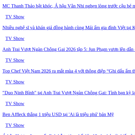
MC Thanh Thảo bật khóc, Á hậu Vân Nhi nghẹn lòng trước cậu bé 
TV Show
Nhiều nghệ sĩ và khán giả đồng hành cùng Mái ấm gia đình Việt tại
TV Show
Anh Trai Vượt Ngàn Chông Gai 2026 tập 5: Jun Phạm vươn lên dẫn đ
TV Show
Top Chef Việt Nam 2026 ra mắt mùa 4 với thông điệp “Ghi dấu ẩm thực
TV Show
"Duo Ninh Bình" tại Anh Trai Vượt Ngàn Chông Gai: Tình bạn kỳ lạ t
TV Show
Ben Affleck thắng 1 triệu USD tại 'Ai là triệu phú' bản Mỹ
TV Show