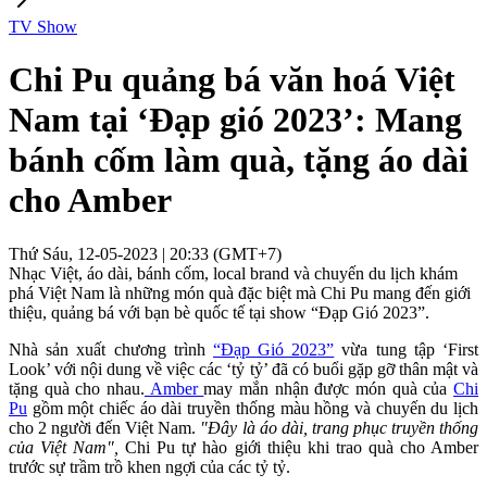
TV Show
Chi Pu quảng bá văn hoá Việt
Nam tại ‘Đạp gió 2023’: Mang
bánh cốm làm quà, tặng áo dài
cho Amber
Thứ Sáu, 12-05-2023 | 20:33 (GMT+7)
Nhạc Việt, áo dài, bánh cốm, local brand và chuyến du lịch khám
phá Việt Nam là những món quà đặc biệt mà Chi Pu mang đến giới
thiệu, quảng bá với bạn bè quốc tế tại show “Đạp Gió 2023”.
Nhà sản xuất chương trình
“Đạp Gió 2023”
vừa tung tập ‘First
Look’ với nội dung về việc các ‘tỷ tỷ’ đã có buổi gặp gỡ thân mật và
tặng quà cho nhau.
Amber
may mắn nhận được món quà của
Chi
Pu
gồm một chiếc áo dài truyền thống màu hồng và chuyến du lịch
cho 2 người đến Việt Nam.
"Đây là áo dài, trang phục truyền thống
của Việt Nam",
Chi Pu tự hào giới thiệu khi trao quà cho Amber
trước sự trầm trồ khen ngợi của các tỷ tỷ.