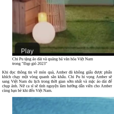
Chi Pu tặng áo dài và quảng bá văn hóa Việt Nam
trong "Đạp gió 2023"
Khi đọc thông tin về món quà, Amber đã không giấu được phấn
khích chạy một vòng quanh sân khấu. Chi Pu hi vọng Amber sẽ
sang Việt Nam du lịch trong thời gian sớm nhất và mặc áo dài để
chụp ảnh. Nữ ca sĩ sẽ tình nguyện làm hướng dẫn viên cho Amber
cùng bạn bè khi đến Việt Nam.