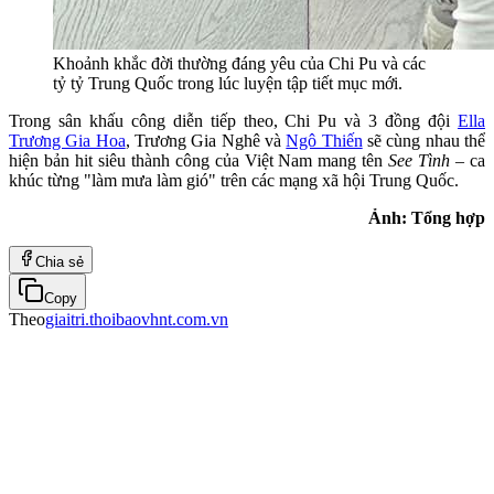
Khoảnh khắc đời thường đáng yêu của Chi Pu và các
tỷ tỷ Trung Quốc trong lúc luyện tập tiết mục mới.
Trong sân khấu công diễn tiếp theo, Chi Pu và 3 đồng đội
Ella
Trương Gia Hoa
, Trương Gia Nghê và
Ngô Thiến
sẽ cùng nhau thể
hiện bản hit siêu thành công của Việt Nam mang tên
See Tình
– ca
khúc từng "làm mưa làm gió" trên các mạng xã hội Trung Quốc.
Ảnh: Tổng hợp
Chia sẻ
Copy
Theo
giaitri.thoibaovhnt.com.vn