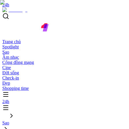
24h
Trang chủ
Spotlight
Sao
Âm nhạc
Cộng đồng mạng
Cine
Đời sống
Check-in
Đẹp
Shopping time
24h
Sao