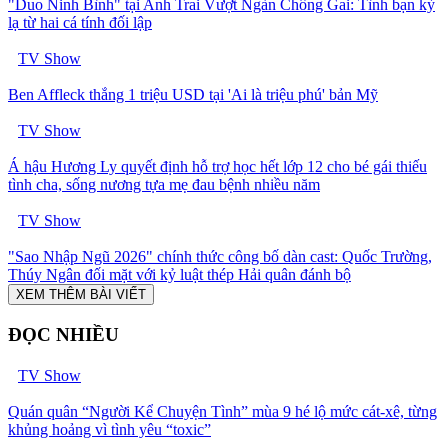
"Duo Ninh Bình" tại Anh Trai Vượt Ngàn Chông Gai: Tình bạn kỳ
lạ từ hai cá tính đối lập
TV Show
Ben Affleck thắng 1 triệu USD tại 'Ai là triệu phú' bản Mỹ
TV Show
Á hậu Hương Ly quyết định hỗ trợ học hết lớp 12 cho bé gái thiếu
tình cha, sống nương tựa mẹ đau bệnh nhiều năm
TV Show
"Sao Nhập Ngũ 2026" chính thức công bố dàn cast: Quốc Trường,
Thúy Ngân đối mặt với kỷ luật thép Hải quân đánh bộ
XEM THÊM BÀI VIẾT
ĐỌC NHIỀU
TV Show
Quán quân “Người Kể Chuyện Tình” mùa 9 hé lộ mức cát-xê, từng
khủng hoảng vì tình yêu “toxic”