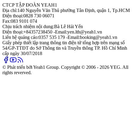
CTCP TẬP ĐOÀN YEAH1
Địa chỉ:
140 Nguyễn Văn Thủ phường Tân Định, quận 1, Tp.HCM
Điện thoại:
0828 730 06071
Fax:
083 9101 074
Chịu trách nhiệm nội dung:
Bà Lê Hải Yến
Điện thoại:
+84357238450 -
Email:
yen.lth@yeah1.vn
Liên hệ quảng cáo:
0357 535 179 -
Email:
booking@yeah1.vn
Giấy phép thiết lập trang thông tin điện tử tổng hợp trên mạng số
54/GP-TTĐT do Sở Thông tin và Truyền thông TP. Hồ Chí Minh
cấp ngày 30/07/2018
© Phát triển bởi Yeah1 Group. Copyright © 2006 - 2026 YEG. All
rights reverved.