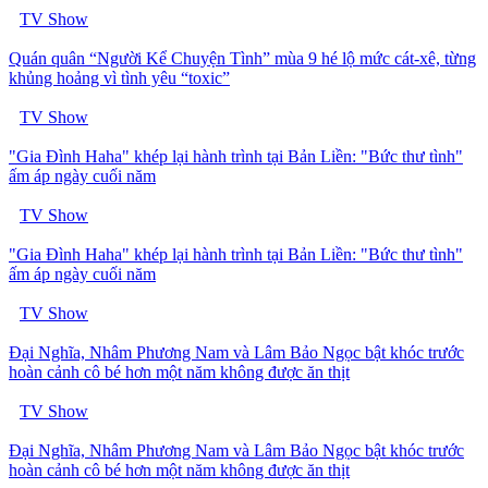
TV Show
Quán quân “Người Kể Chuyện Tình” mùa 9 hé lộ mức cát-xê, từng
khủng hoảng vì tình yêu “toxic”
TV Show
"Gia Đình Haha" khép lại hành trình tại Bản Liền: "Bức thư tình"
ấm áp ngày cuối năm
TV Show
"Gia Đình Haha" khép lại hành trình tại Bản Liền: "Bức thư tình"
ấm áp ngày cuối năm
TV Show
Đại Nghĩa, Nhâm Phương Nam và Lâm Bảo Ngọc bật khóc trước
hoàn cảnh cô bé hơn một năm không được ăn thịt
TV Show
Đại Nghĩa, Nhâm Phương Nam và Lâm Bảo Ngọc bật khóc trước
hoàn cảnh cô bé hơn một năm không được ăn thịt