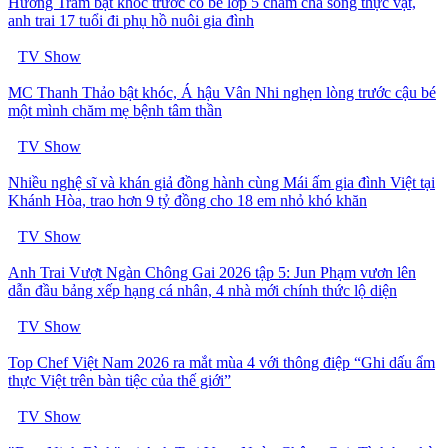
Hương Tràm bật khóc trước cô bé lớp 5 chăm cha sống thực vật,
anh trai 17 tuổi đi phụ hồ nuôi gia đình
TV Show
MC Thanh Thảo bật khóc, Á hậu Vân Nhi nghẹn lòng trước cậu bé
một mình chăm mẹ bệnh tâm thần
TV Show
Nhiều nghệ sĩ và khán giả đồng hành cùng Mái ấm gia đình Việt tại
Khánh Hòa, trao hơn 9 tỷ đồng cho 18 em nhỏ khó khăn
TV Show
Anh Trai Vượt Ngàn Chông Gai 2026 tập 5: Jun Phạm vươn lên
dẫn đầu bảng xếp hạng cá nhân, 4 nhà mới chính thức lộ diện
TV Show
Top Chef Việt Nam 2026 ra mắt mùa 4 với thông điệp “Ghi dấu ẩm
thực Việt trên bàn tiệc của thế giới”
TV Show