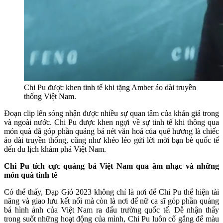
Chi Pu được khen tinh tế khi tặng Amber áo dài truyền
thống Việt Nam.
Đoạn clip lên sóng nhận được nhiều sự quan tâm của khán giả trong
và ngoài nước. Chi Pu được khen ngợi về sự tinh tế khi thông qua
món quà đã góp phần quảng bá nét văn hoá của quê hương là chiếc
áo dài truyền thống, cũng như khéo léo gửi lời mời bạn bè quốc tế
đến du lịch khám phá Việt Nam.
Chi Pu tích cực quảng bá Việt Nam qua âm nhạc và những
món quà tinh tế
Có thể thấy, Đạp Gió 2023 không chỉ là nơi để Chi Pu thể hiện tài
năng và giao lưu kết nối mà còn là nơi để nữ ca sĩ góp phần quảng
bá hình ảnh của Việt Nam ra đấu trường quốc tế. Dễ nhận thấy
trong suốt những hoạt động của mình, Chi Pu luôn cố gắng để màu