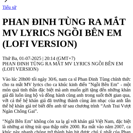
Tiểu sử
PHAN ĐINH TÙNG RA MẮT
MV LYRICS NGỒI BÊN EM
(LOFI VERSION)
Thứ Ba, 01-07-2025 | 20:14 (GMT+7)
PHAN ĐINH TÙNG RA MẮT MV LYRICS NGỒI BÊN EM
(LOFI VERSION)
Vào lúc 20h00 tối ngày 30/6, nam ca sĩ Phan Đinh Tùng chính thức
cho ra mắt MV lyrics cho ca khúc kinh điển "Ngồi Bên Em" - một
món quà tinh thần đặc biệt mà anh muốn gửi tặng đến những khán
giả đã luôn ủng hộ và đồng hành cùng anh trong suốt thời gian qua,
với cả thế hệ khán giả đã trưởng thành cùng âm nhạc của anh lẫn
thế hệ khán giả trẻ biết đến anh từ sau chương trình “Anh Trai Vượt
Ngàn Chông Gai”.
"Ngồi Bên Em" không còn xa lạ gì với khán giả Việt Nam, đặc biệt
là những ai từng trải qua thập niên 2000. Ra mắt vào năm 2007, ca
khúc này nhanh chóng trở thành bản hit được chú ý nhất của Phan