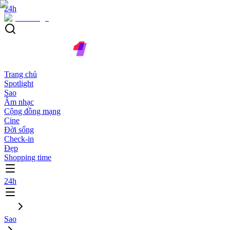
24h
Trang chủ
Spotlight
Sao
Âm nhạc
Cộng đồng mạng
Cine
Đời sống
Check-in
Đẹp
Shopping time
24h
Sao