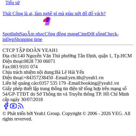
Tiểu sử
Thái Công là ai, làm nghề gì mà giàu nứt đố đổ vách?
Spotlight
Sao
Âm nhạc
Cộng đồng mạng
Cine
Đời sống
Check-
in
Đẹp
Shopping time
CTCP TẬP ĐOÀN YEAH1
Địa chỉ:
140 Nguyễn Văn Thủ phường Tân Định, quận 1, Tp.HCM
Điện thoại:
0828 730 06071
Fax:
083 9101 074
Chịu trách nhiệm nội dung:
Bà Lê Hải Yến
Điện thoại:
+84357238450 -
Email:
yen.lth@yeah1.vn
Liên hệ quảng cáo:
0357 535 179 -
Email:
booking@yeah1.vn
Giấy phép thiết lập trang thông tin điện tử tổng hợp trên mạng số
54/GP-TTĐT do Sở Thông tin và Truyền thông TP. Hồ Chí Minh
cấp ngày 30/07/2018
© Phát triển bởi Yeah1 Group. Copyright © 2006 - 2026 YEG. All
rights reverved.