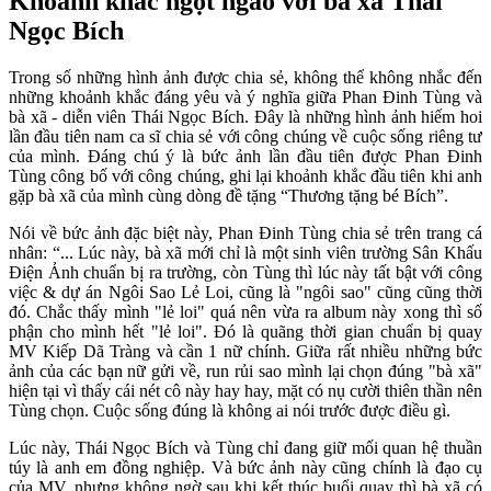
Khoảnh khắc ngọt ngào với bà xã Thái
Ngọc Bích
Trong số những hình ảnh được chia sẻ, không thể không nhắc đến
những khoảnh khắc đáng yêu và ý nghĩa giữa Phan Đinh Tùng và
bà xã - diễn viên Thái Ngọc Bích. Đây là những hình ảnh hiếm hoi
lần đầu tiên nam ca sĩ chia sẻ với công chúng về cuộc sống riêng tư
của mình. Đáng chú ý là bức ảnh lần đầu tiên được Phan Đinh
Tùng công bố với công chúng, ghi lại khoảnh khắc đầu tiên khi anh
gặp bà xã của mình cùng dòng đề tặng “Thương tặng bé Bích”.
Nói về bức ảnh đặc biệt này, Phan Đinh Tùng chia sẻ trên trang cá
nhân: “... Lúc này, bà xã mới chỉ là một sinh viên trường Sân Khấu
Điện Ảnh chuẩn bị ra trường, còn Tùng thì lúc này tất bật với công
việc & dự án Ngôi Sao Lẻ Loi, cũng là "ngôi sao" cũng cũng thời
đó. Chắc thấy mình "lẻ loi" quá nên vừa ra album này xong thì số
phận cho mình hết "lẻ loi". Đó là quãng thời gian chuẩn bị quay
MV Kiếp Dã Tràng và cần 1 nữ chính. Giữa rất nhiều những bức
ảnh của các bạn nữ gửi về, run rủi sao mình lại chọn đúng "bà xã"
hiện tại vì thấy cái nét cô này hay hay, mặt có nụ cười thiên thần nên
Tùng chọn. Cuộc sống đúng là không ai nói trước được điều gì.
Lúc này, Thái Ngọc Bích và Tùng chỉ đang giữ mối quan hệ thuần
túy là anh em đồng nghiệp. Và bức ảnh này cũng chính là đạo cụ
của MV, nhưng không ngờ sau khi kết thúc buổi quay thì bà xã có