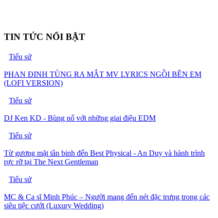
TIN TỨC NỔI BẬT
Tiểu sử
PHAN ĐINH TÙNG RA MẮT MV LYRICS NGỒI BÊN EM
(LOFI VERSION)
Tiểu sử
DJ Ken KD - Bùng nổ với những giai điệu EDM
Tiểu sử
Từ gương mặt tân binh đến Best Physical - An Duy và hành trình
rực rỡ tại The Next Gentleman
Tiểu sử
MC & Ca sĩ Minh Phúc – Người mang đến nét đặc trưng trong các
siêu tiệc cưới (Luxury Wedding)