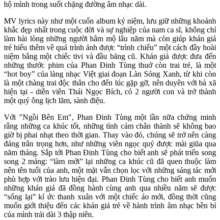
hộ mình trong suốt chặng đường âm nhạc dài.
MV lyrics này như một cuốn album kỷ niệm, lưu giữ những khoảnh
khắc đẹp nhất trong cuộc đời và sự nghiệp của nam ca sĩ, không chỉ
làm hài lòng những người hâm mộ lâu năm mà còn giúp khán giả
trẻ hiểu thêm về quá trình ảnh được “trình chiếu” một cách đầy hoài
niệm bằng một chiếc tivi và đầu băng cũ. Khán giả được đưa đến
những thước phim của Phan Đinh Tùng thuở còn trai trẻ, là một
“hot boy” của làng nhạc Việt giai đoạn Làn Sóng Xanh, từ khi còn
là một chàng trai độc thân cho đến lúc gặp gỡ, nên duyên với bà xã
hiện tại - diễn viên Thái Ngọc Bích, có 2 người con và trở thành
một quý ông lịch lãm, sành điệu.
Với "Ngồi Bên Em", Phan Đinh Tùng một lần nữa chứng minh
rằng những ca khúc tốt, những tình cảm chân thành sẽ không bao
giờ bị phai nhạt theo thời gian. Thay vào đó, chúng sẽ trở nên càng
đáng trân trọng hơn, như những viên ngọc quý được mài giũa qua
năm tháng. Sắp tới Phan Đinh Tùng cho biết anh sẽ phát triển song
song 2 mảng: “làm mới” lại những ca khúc cũ đã quen thuộc làm
nên tên tuổi của anh, một mặt vẫn chọn lọc với những sáng tác mới
phù hợp với trào lưu hiện đại. Phan Đinh Tùng cho biết anh muốn
những khán giả đã đồng hành cùng anh qua nhiều năm sẽ được
“sống lại” kí ức thanh xuân với một chiếc áo mới, đồng thời cũng
muốn giới thiệu đến các khán giả trẻ về hành trình âm nhạc bền bỉ
của mình trải dài 3 thập niên.