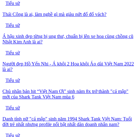
Tiểu sử
Thái Công là ai, làm nghề gì mà giàu nứt đố đổ vách?
Tiểu sử
Á hậu xinh đẹp từng bị ung thư, chuẩn bị lên xe hoa cùng chồng cũ
Nhật Kim Anh là ai?
Tiểu sử
Người đẹp Hồ Yến Nhi - Á khôi 2 Hoa khôi Áo dài Việt Nam 2022
là ai?
Tiểu sử
Chủ nhân bản hit “Việt Nam Ơi” sinh năm 8x trở thành "cá mập"
mới của Shark Tank Việt Nam mùa 6
Tiểu sử
Danh tính nữ "cá mập" sinh năm 1994 Shark Tank Việt Nam: Tuổi
đời trẻ nhất nhưng profile nổi bật nhất dàn doanh nhân nam?
Tiểu sử