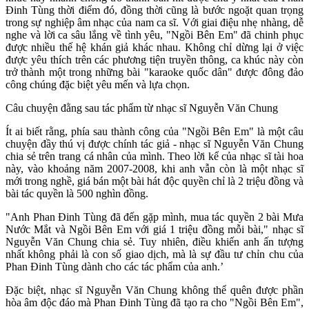
Đinh Tùng thời điểm đó, đồng thời cũng là bước ngoặt quan trọng
trong sự nghiệp âm nhạc của nam ca sĩ. Với giai điệu nhẹ nhàng, dễ
nghe và lời ca sâu lắng về tình yêu, "Ngồi Bên Em" đã chinh phục
được nhiều thế hệ khán giả khác nhau. Không chỉ dừng lại ở việc
được yêu thích trên các phương tiện truyền thông, ca khúc này còn
trở thành một trong những bài "karaoke quốc dân" được đông đảo
công chúng đặc biệt yêu mến và lựa chọn.
Câu chuyện đằng sau tác phẩm từ nhạc sĩ Nguyễn Văn Chung
Ít ai biết rằng, phía sau thành công của "Ngồi Bên Em" là một câu
chuyện đầy thú vị được chính tác giả - nhạc sĩ Nguyễn Văn Chung
chia sẻ trên trang cá nhân của mình. Theo lời kể của nhạc sĩ tài hoa
này, vào khoảng năm 2007-2008, khi anh vẫn còn là một nhạc sĩ
mới trong nghề, giá bán một bài hát độc quyền chỉ là 2 triệu đồng và
bài tác quyền là 500 nghìn đồng.
"Anh Phan Đinh Tùng đã đến gặp mình, mua tác quyền 2 bài Mưa
Nước Mắt và Ngồi Bên Em với giá 1 triệu đồng mỗi bài," nhạc sĩ
Nguyễn Văn Chung chia sẻ. Tuy nhiên, điều khiến anh ấn tượng
nhất không phải là con số giao dịch, mà là sự đầu tư chỉn chu của
Phan Đinh Tùng dành cho các tác phẩm của anh.’
Đặc biệt, nhạc sĩ Nguyễn Văn Chung không thể quên được phần
hòa âm độc đáo mà Phan Đinh Tùng đã tạo ra cho "Ngồi Bên Em",