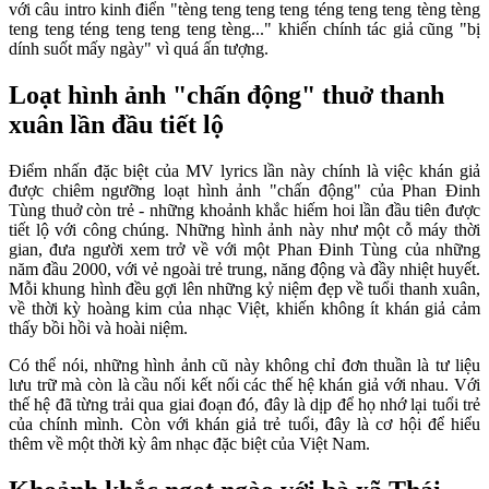
với câu intro kinh điển "tèng teng teng teng téng teng teng tèng tèng
teng teng téng teng teng teng tèng..." khiến chính tác giả cũng "bị
dính suốt mấy ngày" vì quá ấn tượng.
Loạt hình ảnh "chấn động" thuở thanh
xuân lần đầu tiết lộ
Điểm nhấn đặc biệt của MV lyrics lần này chính là việc khán giả
được chiêm ngưỡng loạt hình ảnh "chấn động" của Phan Đinh
Tùng thuở còn trẻ - những khoảnh khắc hiếm hoi lần đầu tiên được
tiết lộ với công chúng. Những hình ảnh này như một cỗ máy thời
gian, đưa người xem trở về với một Phan Đinh Tùng của những
năm đầu 2000, với vẻ ngoài trẻ trung, năng động và đầy nhiệt huyết.
Mỗi khung hình đều gợi lên những kỷ niệm đẹp về tuổi thanh xuân,
về thời kỳ hoàng kim của nhạc Việt, khiến không ít khán giả cảm
thấy bồi hồi và hoài niệm.
Có thể nói, những hình ảnh cũ này không chỉ đơn thuần là tư liệu
lưu trữ mà còn là cầu nối kết nối các thế hệ khán giả với nhau. Với
thế hệ đã từng trải qua giai đoạn đó, đây là dịp để họ nhớ lại tuổi trẻ
của chính mình. Còn với khán giả trẻ tuổi, đây là cơ hội để hiểu
thêm về một thời kỳ âm nhạc đặc biệt của Việt Nam.