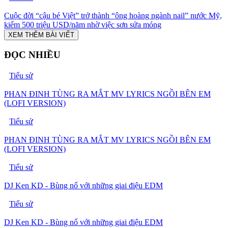
Cuộc đời “cậu bé Việt” trở thành “ông hoàng ngành nail” nước Mỹ,
kiếm 500 triệu USD/năm nhờ việc sơn sửa móng
XEM THÊM BÀI VIẾT
ĐỌC NHIỀU
Tiểu sử
PHAN ĐINH TÙNG RA MẮT MV LYRICS NGỒI BÊN EM
(LOFI VERSION)
Tiểu sử
PHAN ĐINH TÙNG RA MẮT MV LYRICS NGỒI BÊN EM
(LOFI VERSION)
Tiểu sử
DJ Ken KD - Bùng nổ với những giai điệu EDM
Tiểu sử
DJ Ken KD - Bùng nổ với những giai điệu EDM