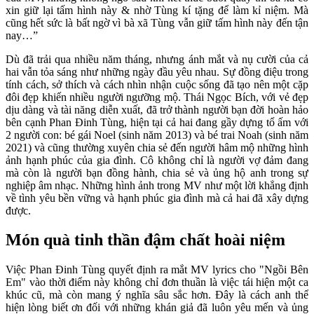
xin giữ lại tấm hình này & nhờ Tùng kí tặng để làm kỉ niệm. Mà
cũng hết sức là bất ngờ vì bà xã Tùng vẫn giữ tấm hình này đến tận
nay…”
Dù đã trải qua nhiều năm tháng, nhưng ánh mắt và nụ cười của cả
hai vẫn tỏa sáng như những ngày đầu yêu nhau. Sự đồng điệu trong
tính cách, sở thích và cách nhìn nhận cuộc sống đã tạo nên một cặp
đôi đẹp khiến nhiều người ngưỡng mộ. Thái Ngọc Bích, với vẻ đẹp
dịu dàng và tài năng diễn xuất, đã trở thành người bạn đời hoàn hảo
bên cạnh Phan Đinh Tùng, hiện tại cả hai đang gầy dựng tổ ấm với
2 người con: bé gái Noel (sinh năm 2013) và bé trai Noah (sinh năm
2021) và cũng thường xuyên chia sẻ đến người hâm mộ những hình
ảnh hạnh phúc của gia đình. Cô không chỉ là người vợ đảm đang
mà còn là người bạn đồng hành, chia sẻ và ủng hộ anh trong sự
nghiệp âm nhạc. Những hình ảnh trong MV như một lời khẳng định
về tình yêu bền vững và hạnh phúc gia đình mà cả hai đã xây dựng
được.
Món quà tinh thần đậm chất hoài niệm
Việc Phan Đinh Tùng quyết định ra mắt MV lyrics cho "Ngồi Bên
Em" vào thời điểm này không chỉ đơn thuần là việc tái hiện một ca
khúc cũ, mà còn mang ý nghĩa sâu sắc hơn. Đây là cách anh thể
hiện lòng biết ơn đối với những khán giả đã luôn yêu mến và ủng