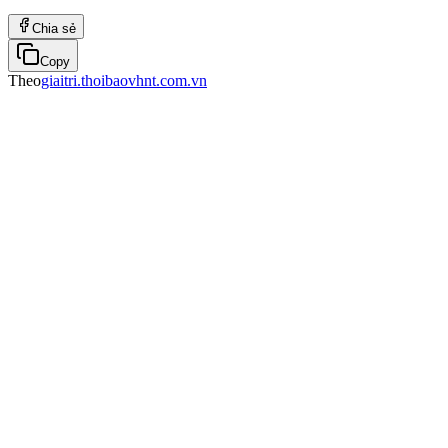
Chia sẻ
Copy
Theo
giaitri.thoibaovhnt.com.vn