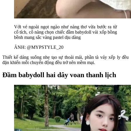
Với vẻ ngoài ngọt ngào như nàng thơ vừa bước ra từ
cổ tích, cô nàng chọn chiếc đầm babydoll vải xốp bồng
bềnh mang sắc vàng pastel dịu dàng
ẢNH: @MYPSTYLE_20
Thiết kế dáng suông nhẹ tạo sự thoải mái, phần tà váy xếp ly đều
đặn khiến mỗi chuyển động đều trở nên mềm mại.
Đầm babydoll hai dây voan thanh lịch