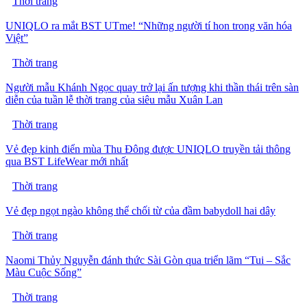
Thời trang
UNIQLO ra mắt BST UTme! “Những người tí hon trong văn hóa
Việt”
Thời trang
Người mẫu Khánh Ngọc quay trở lại ấn tượng khi thần thái trên sàn
diễn của tuần lễ thời trang của siêu mẫu Xuân Lan
Thời trang
Vẻ đẹp kinh điển mùa Thu Đông được UNIQLO truyền tải thông
qua BST LifeWear mới nhất
Thời trang
Vẻ đẹp ngọt ngào không thể chối từ của đầm babydoll hai dây
Thời trang
Naomi Thủy Nguyễn đánh thức Sài Gòn qua triển lãm “Tui – Sắc
Màu Cuộc Sống”
Thời trang