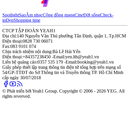
Spotlight
Sao
Âm nhạc
Cộng đồng mạng
Cine
Đời sống
Check-
in
Đẹp
Shopping time
CTCP TẬP ĐOÀN YEAH1
Địa chỉ:
140 Nguyễn Văn Thủ phường Tân Định, quận 1, Tp.HCM
Điện thoại:
0828 730 06071
Fax:
083 9101 074
Chịu trách nhiệm nội dung:
Bà Lê Hải Yến
Điện thoại:
+84357238450 -
Email:
yen.lth@yeah1.vn
Liên hệ quảng cáo:
0357 535 179 -
Email:
booking@yeah1.vn
Giấy phép thiết lập trang thông tin điện tử tổng hợp trên mạng số
54/GP-TTĐT do Sở Thông tin và Truyền thông TP. Hồ Chí Minh
cấp ngày 30/07/2018
© Phát triển bởi Yeah1 Group. Copyright © 2006 - 2026 YEG. All
rights reverved.