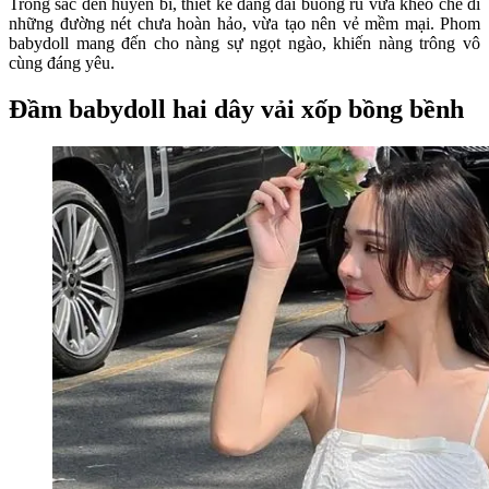
Trong sắc đen huyền bí, thiết kế dáng dài buông rủ vừa khéo che đi
những đường nét chưa hoàn hảo, vừa tạo nên vẻ mềm mại. Phom
babydoll mang đến cho nàng sự ngọt ngào, khiến nàng trông vô
cùng đáng yêu.
Đầm babydoll hai dây vải xốp bồng bềnh