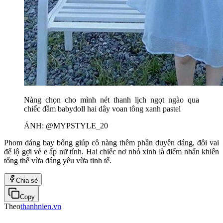
Nàng chọn cho mình nét thanh lịch ngọt ngào qua
chiếc đầm babydoll hai dây voan tông xanh pastel
ẢNH: @MYPSTYLE_20
Phom dáng bay bổng giúp cô nàng thêm phần duyên dáng, đôi vai
để lộ gợi vẻ e ấp nữ tính. Hai chiếc nơ nhỏ xinh là điểm nhấn khiến
tổng thể vừa đáng yêu vừa tinh tế.
Chia sẻ
Copy
Theo
thanhnien.vn