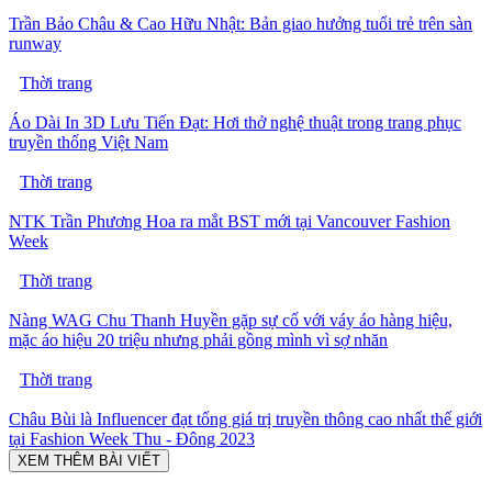
Trần Bảo Châu & Cao Hữu Nhật: Bản giao hưởng tuổi trẻ trên sàn
runway
Thời trang
Áo Dài In 3D Lưu Tiến Đạt: Hơi thở nghệ thuật trong trang phục
truyền thống Việt Nam
Thời trang
NTK Trần Phương Hoa ra mắt BST mới tại Vancouver Fashion
Week
Thời trang
Nàng WAG Chu Thanh Huyền gặp sự cố với váy áo hàng hiệu,
mặc áo hiệu 20 triệu nhưng phải gồng mình vì sợ nhăn
Thời trang
Châu Bùi là Influencer đạt tổng giá trị truyền thông cao nhất thế giới
tại Fashion Week Thu - Đông 2023
XEM THÊM BÀI VIẾT