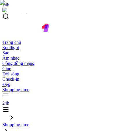
24h
Trang chủ
Spotlight
Sao
Âm nhạc
Cộng đồng mạng
Cine
Đời sống
Check-in
Đẹp
Shopping time
24h
Shopping time