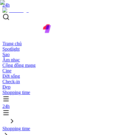
24h
Trang chủ
Spotlight
Sao
Âm nhạc
Cộng đồng mạng
Cine
Đời sống
Check-in
Đẹp
Shopping time
24h
Shopping time