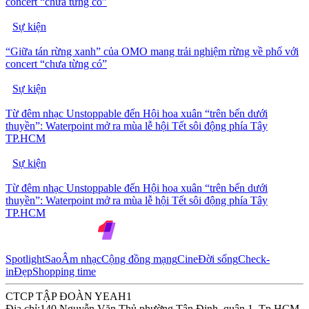
concert “chưa từng có”
Sự kiện
“Giữa tán rừng xanh” của OMO mang trải nghiệm rừng về phố với
concert “chưa từng có”
Sự kiện
Từ đêm nhạc Unstoppable đến Hội hoa xuân “trên bến dưới
thuyền”: Waterpoint mở ra mùa lễ hội Tết sôi động phía Tây
TP.HCM
Sự kiện
Từ đêm nhạc Unstoppable đến Hội hoa xuân “trên bến dưới
thuyền”: Waterpoint mở ra mùa lễ hội Tết sôi động phía Tây
TP.HCM
Spotlight
Sao
Âm nhạc
Cộng đồng mạng
Cine
Đời sống
Check-
in
Đẹp
Shopping time
CTCP TẬP ĐOÀN YEAH1
Địa chỉ:
140 Nguyễn Văn Thủ phường Tân Định, quận 1, Tp.HCM