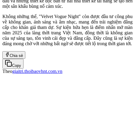
đầu và những thiết kế độc bản từ hai nhà thiết kế tài năng sẽ tạo nên
một sân khấu bùng nổ cảm xúc.
Không những thế, "Velvet Vogue Night" còn được đầu tư công phu
về không gian, ánh sáng và âm nhạc, mang đến trải nghiệm đẳng
cấp cho khán giả tham dự. Sự kiện hứa hẹn là điểm nhấn mở màn
năm 2025 của làng thời trang Việt Nam, đồng thời là không gian
của sự sáng tạo, tôn vinh cái đẹp và đẳng cấp. Đây cũng là sự kiện
đáng mong chờ với những bất ngờ sẽ được tiết lộ trong thời gian tới.
Chia sẻ
Copy
Theo
giaitri.thoibaovhnt.com.vn