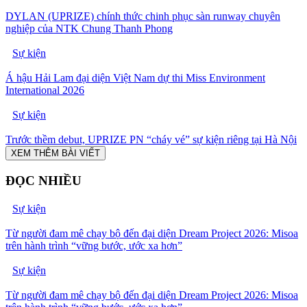
DYLAN (UPRIZE) chính thức chinh phục sàn runway chuyên
nghiệp của NTK Chung Thanh Phong
Sự kiện
Á hậu Hải Lam đại diện Việt Nam dự thi Miss Environment
International 2026
Sự kiện
Trước thềm debut, UPRIZE PN “cháy vé” sự kiện riêng tại Hà Nội
XEM THÊM BÀI VIẾT
ĐỌC NHIỀU
Sự kiện
Từ người đam mê chạy bộ đến đại diện Dream Project 2026: Misoa
trên hành trình “vững bước, ước xa hơn”
Sự kiện
Từ người đam mê chạy bộ đến đại diện Dream Project 2026: Misoa