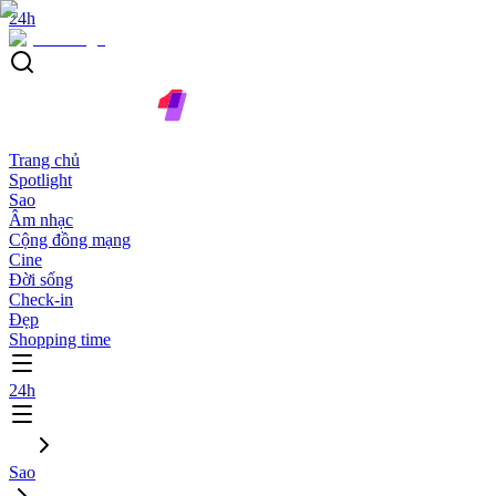
24h
Trang chủ
Spotlight
Sao
Âm nhạc
Cộng đồng mạng
Cine
Đời sống
Check-in
Đẹp
Shopping time
24h
Sao