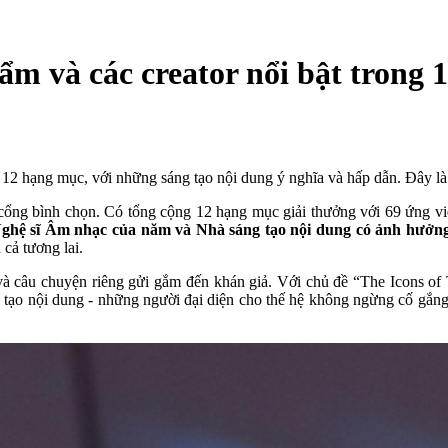
m và các creator nổi bật trong 
2 hạng mục, với những sáng tạo nội dung ý nghĩa và hấp dẫn. Đây là s
ng bình chọn. Có tổng cộng 12 hạng mục giải thưởng với 69 ứng viê
ghệ sĩ Âm nhạc của năm và Nhà sáng tạo nội dung có ảnh hưởng
 cả tương lai.
và câu chuyện riêng gửi gắm đến khán giả. Với chủ đề “The Icons of
 tạo nội dung - những người đại diện cho thế hệ không ngừng cố gắng