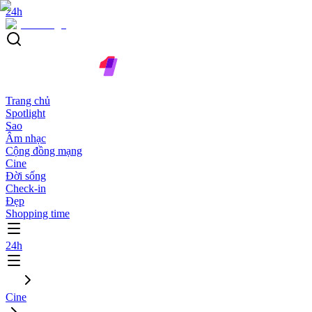
24h
Trang chủ
Spotlight
Sao
Âm nhạc
Cộng đồng mạng
Cine
Đời sống
Check-in
Đẹp
Shopping time
24h
Cine