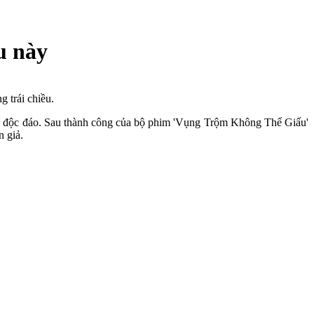
u này
 trái chiều.
ặc độc đáo. Sau thành công của bộ phim 'Vụng Trộm Không Thể Giấu'
n giả.