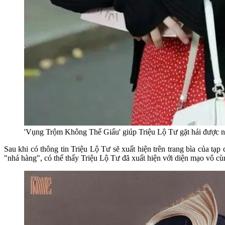
'Vụng Trộm Không Thể Giấu' giúp Triệu Lộ Tư gặt hái được n
Sau khi có thông tin Triệu Lộ Tư sẽ xuất hiện trên trang bìa của t
"nhá hàng", có thể thấy Triệu Lộ Tư đã xuất hiện với diện mạo vô c