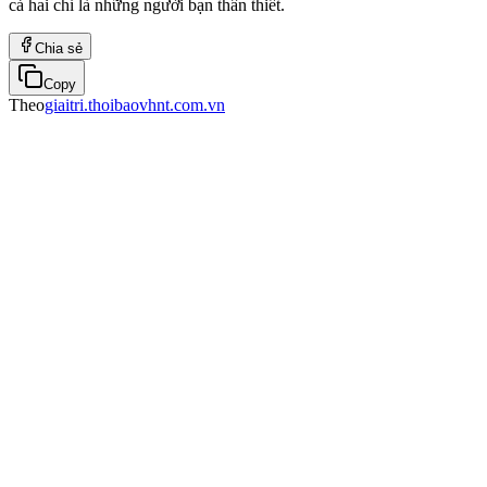
cả hai chỉ là những người bạn thân thiết.
Chia sẻ
Copy
Theo
giaitri.thoibaovhnt.com.vn