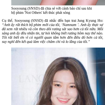
Sooyoung (SNSD) đã chia sẻ với cánh báo chí sau khi
bộ phim 'Not Others' kết thúc phát sóng
Cụ thể, Sooyoung (SNSD) đã nhắc đến bạn trai Jung Kyung Ho:
“Anh ấy rất thích bộ phim mới của tôi, ‘Namnam ’. Anh ấy thực sự
đã xem rất nhiều và còn theo dõi rating sát sao hơn cả tôi nữa. Mỗi
sáng anh ấy đều nhắn tin, tự hỏi không biết rating hôm nay thế nào.
Tôi rất biết ơn vì có người quan tâm hơn đến điều đó hơn cả tôi,
suy nghĩ đến kết quả làm việc chăm chỉ và lo lắng của tôi.”