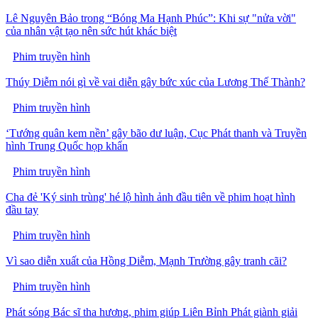
Lê Nguyên Bảo trong “Bóng Ma Hạnh Phúc”: Khi sự "nửa vời"
của nhân vật tạo nên sức hút khác biệt
Phim truyền hình
Thúy Diễm nói gì về vai diễn gây bức xúc của Lương Thế Thành?
Phim truyền hình
‘Tướng quân kem nền’ gây bão dư luận, Cục Phát thanh và Truyền
hình Trung Quốc họp khẩn
Phim truyền hình
Cha đẻ 'Ký sinh trùng' hé lộ hình ảnh đầu tiên về phim hoạt hình
đầu tay
Phim truyền hình
Vì sao diễn xuất của Hồng Diễm, Mạnh Trường gây tranh cãi?
Phim truyền hình
Phát sóng Bác sĩ tha hương, phim giúp Liên Bỉnh Phát giành giải