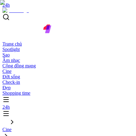
24h
Trang chủ
Spotlight
Sao
Âm nhạc
Cộng đồng mạng
Cine
Đời sống
Check-in
Đẹp
Shopping time
24h
Cine