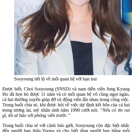
Sooyoung tiết lộ về mối quan hệ với bạn trai
Được biết, Choi Sooyoung (SNSD) và nam diễn viên Jung Kyung
Ho đã hẹn hò được 11 năm và có mối quan hệ vô cùng ngọt ngào,
cả hai thường xuyên giúp đỡ và động viên lẫn nhau trong công việc.
Trong buổi chia sẻ, khi được hỏi về việc dự định kết hôn của cả hai
trong tương lai, mỹ nhân sinh năm 1990 cười nói:
“Nếu có tin vui
gì, tôi sẽ báo với phóng viên trước.”
Trong buổi chia sẻ với cánh báo giới, Sooyoung còn đặc biệt nhắc
đến người bạn thân Yoona và cho biết rằng người bạn bằng tuổi