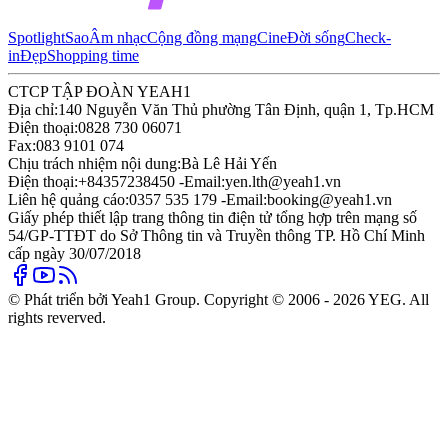
Spotlight
Sao
Âm nhạc
Cộng đồng mạng
Cine
Đời sống
Check-
in
Đẹp
Shopping time
CTCP TẬP ĐOÀN YEAH1
Địa chỉ:
140 Nguyễn Văn Thủ phường Tân Định, quận 1, Tp.HCM
Điện thoại:
0828 730 06071
Fax:
083 9101 074
Chịu trách nhiệm nội dung:
Bà Lê Hải Yến
Điện thoại:
+84357238450 -
Email:
yen.lth@yeah1.vn
Liên hệ quảng cáo:
0357 535 179 -
Email:
booking@yeah1.vn
Giấy phép thiết lập trang thông tin điện tử tổng hợp trên mạng số
54/GP-TTĐT do Sở Thông tin và Truyền thông TP. Hồ Chí Minh
cấp ngày 30/07/2018
© Phát triển bởi Yeah1 Group. Copyright © 2006 - 2026 YEG. All
rights reverved.