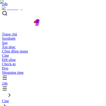
24h
Trang chủ
Spotlight
Sao
Âm nhạc
Cộng đồng mạng
Cine
Đời sống
Check-in
Đẹp
Shopping time
24h
Cine