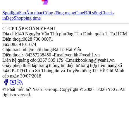
Spotlight
Sao
Âm nhạc
Cộng đồng mạng
Cine
Đời sống
Check-
in
Đẹp
Shopping time
CTCP TẬP ĐOÀN YEAH1
Địa chỉ:
140 Nguyễn Văn Thủ phường Tân Định, quận 1, Tp.HCM
Điện thoại:
0828 730 06071
Fax:
083 9101 074
Chịu trách nhiệm nội dung:
Bà Lê Hải Yến
Điện thoại:
+84357238450 -
Email:
yen.lth@yeah1.vn
Liên hệ quảng cáo:
0357 535 179 -
Email:
booking@yeah1.vn
Giấy phép thiết lập trang thông tin điện tử tổng hợp trên mạng số
54/GP-TTĐT do Sở Thông tin và Truyền thông TP. Hồ Chí Minh
cấp ngày 30/07/2018
© Phát triển bởi Yeah1 Group. Copyright © 2006 - 2026 YEG. All
rights reverved.