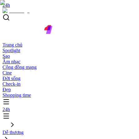
24h
Trang chủ
Spotlight
Sao
Âm nhạc
Cộng đồng mạng
Cine
Đời sống
Check-in
Đẹp
Shopping time
24h
Dễ thương