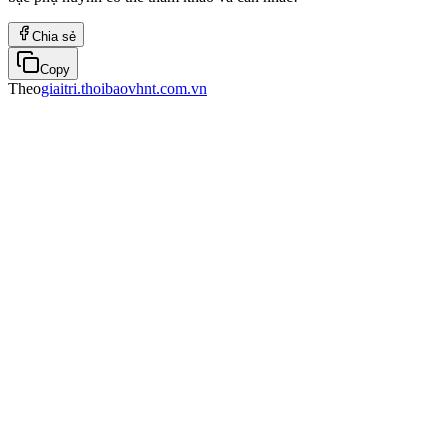
Chia sẻ
Copy
Theo
giaitri.thoibaovhnt.com.vn