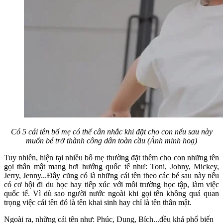
Có 5 cái tên bố mẹ có thể cân nhắc khi đặt cho con nếu sau này
muốn bé trở thành công dân toàn cầu (Ảnh minh hoạ)
Tuy nhiên, hiện tại nhiều bố mẹ thường đặt thêm cho con những tên
gọi thân mật mang hơi hướng quốc tế như: Toni, Johny, Mickey,
Jerry, Jenny...Đây cũng có là những cái tên theo các bé sau này nếu
có cơ hội đi du học hay tiếp xúc với môi trường học tập, làm việc
quốc tế. Vì dù sao người nước ngoài khi gọi tên không quá quan
trọng việc cái tên đó là tên khai sinh hay chỉ là tên thân mật.
Ngoài ra, những cái tên như: Phúc, Dung, Bích...đều khá phổ biến