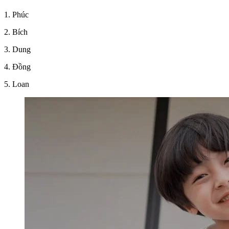
1. Phúc
2. Bích
3. Dung
4. Đồng
5. Loan