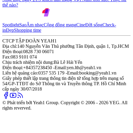
thế nào?
Spotlight
Sao
Âm nhạc
Cộng đồng mạng
Cine
Đời sống
Check-
in
Đẹp
Shopping time
CTCP TẬP ĐOÀN YEAH1
Địa chỉ:
140 Nguyễn Văn Thủ phường Tân Định, quận 1, Tp.HCM
Điện thoại:
0828 730 06071
Fax:
083 9101 074
Chịu trách nhiệm nội dung:
Bà Lê Hải Yến
Điện thoại:
+84357238450 -
Email:
yen.lth@yeah1.vn
Liên hệ quảng cáo:
0357 535 179 -
Email:
booking@yeah1.vn
Giấy phép thiết lập trang thông tin điện tử tổng hợp trên mạng số
54/GP-TTĐT do Sở Thông tin và Truyền thông TP. Hồ Chí Minh
cấp ngày 30/07/2018
© Phát triển bởi Yeah1 Group. Copyright © 2006 - 2026 YEG. All
rights reverved.