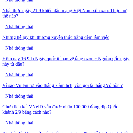
Nhật thực ngày 21.9 khiến dân mạng Việt Nam xôn xao: Thực hư
thế nào?
Nhà thông thái
Những hệ lụy khi thường xuyên thức trắng đêm làm việc
Nhà thông thái
Hôm nay 16.9 là Ngày quốc tế bảo vệ tầng ozone: Nguồn gốc ngày
này từ đâu?
Nhà thông thái
Vì sao Vu lan rơi vào tháng 7 âm lịch, còn gọi là tháng 'cô hồn'?
Nhà thông thái
Chưa liên kết VNeID vẫn được nhận 100.000 đồng dịp Quốc
khánh 2/9 bằng cách nào?
Nhà thông thái