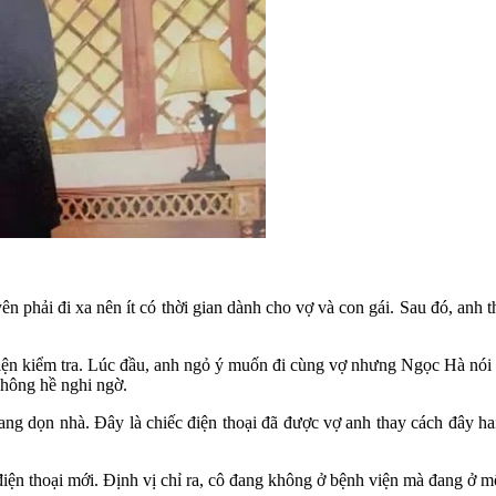
phải đi xa nên ít có thời gian dành cho vợ và con gái. Sau đó, anh t
ện kiểm tra. Lúc đầu, anh ngỏ ý muốn đi cùng vợ nhưng Ngọc Hà nói rằ
hông hề nghi ngờ.
đang dọn nhà. Đây là chiếc điện thoại đã được vợ anh thay cách đây h
điện thoại mới. Định vị chỉ ra, cô đang không ở bệnh viện mà đang ở m