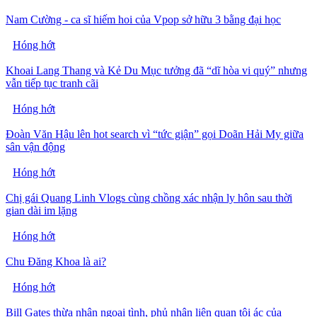
Nam Cường - ca sĩ hiếm hoi của Vpop sở hữu 3 bằng đại học
Hóng hớt
Khoai Lang Thang và Kẻ Du Mục tưởng đã “dĩ hòa vi quý” nhưng
vẫn tiếp tục tranh cãi
Hóng hớt
Đoàn Văn Hậu lên hot search vì “tức giận” gọi Doãn Hải My giữa
sân vận động
Hóng hớt
Chị gái Quang Linh Vlogs cùng chồng xác nhận ly hôn sau thời
gian dài im lặng
Hóng hớt
Chu Đăng Khoa là ai?
Hóng hớt
Bill Gates thừa nhận ngoại tình, phủ nhận liên quan tội ác của