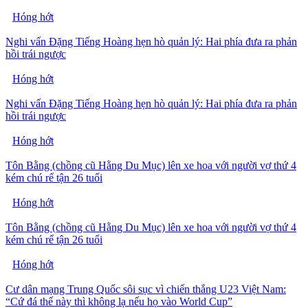
Hóng hớt
Nghi vấn Đặng Tiếng Hoàng hẹn hò quản lý: Hai phía đưa ra phản
hồi trái ngược
Hóng hớt
Nghi vấn Đặng Tiếng Hoàng hẹn hò quản lý: Hai phía đưa ra phản
hồi trái ngược
Hóng hớt
Tôn Bằng (chồng cũ Hằng Du Mục) lên xe hoa với người vợ thứ 4
kém chú rể tận 26 tuổi
Hóng hớt
Tôn Bằng (chồng cũ Hằng Du Mục) lên xe hoa với người vợ thứ 4
kém chú rể tận 26 tuổi
Hóng hớt
Cư dân mạng Trung Quốc sôi sục vì chiến thắng U23 Việt Nam:
“Cứ đá thế này thì không lạ nếu họ vào World Cup”