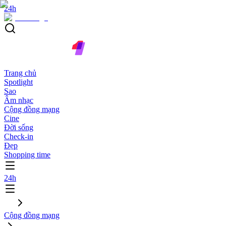
24h
Trang chủ
Spotlight
Sao
Âm nhạc
Cộng đồng mạng
Cine
Đời sống
Check-in
Đẹp
Shopping time
24h
Cộng đồng mạng