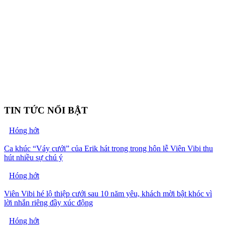
TIN TỨC NỔI BẬT
Hóng hớt
Ca khúc “Váy cưới” của Erik hát trong trong hôn lễ Viên Vibi thu
hút nhiều sự chú ý
Hóng hớt
Viên Vibi hé lộ thiệp cưới sau 10 năm yêu, khách mời bật khóc vì
lời nhắn riêng đầy xúc động
Hóng hớt