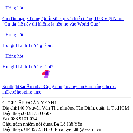
Hóng hớt
Cư dân mạng Trung Quốc sôi sục vì chiến thắng U23 Việt Nam:
“Cứ đá thế này thì không lạ nếu họ vào World Cup”
Hóng hớt
Hot girl Linh Trương là ai?
Hóng hớt
Hot girl Linh Trương là ai?
Spotlight
Sao
Âm nhạc
Cộng đồng mạng
Cine
Đời sống
Check-
in
Đẹp
Shopping time
CTCP TẬP ĐOÀN YEAH1
Địa chỉ:
140 Nguyễn Văn Thủ phường Tân Định, quận 1, Tp.HCM
Điện thoại:
0828 730 06071
Fax:
083 9101 074
Chịu trách nhiệm nội dung:
Bà Lê Hải Yến
Điện thoại:
+84357238450 -
Email:
yen.lth@yeah1.vn