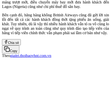
máng trượt mới, điều chuyển máy bay mới đưa hành khách đến
Lagos (Nigeria) cũng như chi phí thuê đỗ sân bay.
Bên cạnh đó, hãng hàng không British Airways cũng đã gửi lời xin
lỗi đến tất cả các hành khách đồng thời tặng phiếu ăn uống, giải
khát. Tuy nhiên, dù là vậy thì nhiều hành khách vẫn tỏ ra vô cùng lo
ngại về quy trình an toàn cũng như quy trình đào tạo tiếp viên của
hãng vì tiếp viên chính thức vẫn phạm phải sai lầm cơ bản như vậy.
Chia sẻ
Copy
Theo
giaitri.thoibaovhnt.com.vn