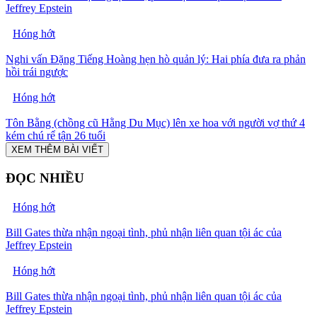
Jeffrey Epstein
Hóng hớt
Nghi vấn Đặng Tiếng Hoàng hẹn hò quản lý: Hai phía đưa ra phản
hồi trái ngược
Hóng hớt
Tôn Bằng (chồng cũ Hằng Du Mục) lên xe hoa với người vợ thứ 4
kém chú rể tận 26 tuổi
XEM THÊM BÀI VIẾT
ĐỌC NHIỀU
Hóng hớt
Bill Gates thừa nhận ngoại tình, phủ nhận liên quan tội ác của
Jeffrey Epstein
Hóng hớt
Bill Gates thừa nhận ngoại tình, phủ nhận liên quan tội ác của
Jeffrey Epstein