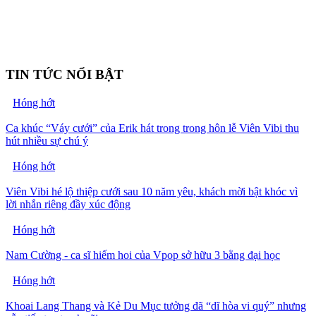
TIN TỨC NỔI BẬT
Hóng hớt
Ca khúc “Váy cưới” của Erik hát trong trong hôn lễ Viên Vibi thu
hút nhiều sự chú ý
Hóng hớt
Viên Vibi hé lộ thiệp cưới sau 10 năm yêu, khách mời bật khóc vì
lời nhắn riêng đầy xúc động
Hóng hớt
Nam Cường - ca sĩ hiếm hoi của Vpop sở hữu 3 bằng đại học
Hóng hớt
Khoai Lang Thang và Kẻ Du Mục tưởng đã “dĩ hòa vi quý” nhưng