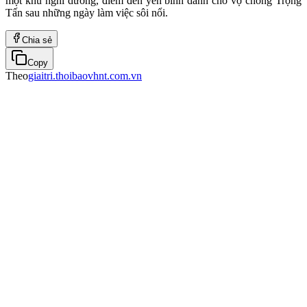
một khu nghỉ dưỡng, điểm đến yên bình dành cho vợ chồng Trọng
Tấn sau những ngày làm việc sôi nổi.
Chia sẻ
Copy
Theo
giaitri.thoibaovhnt.com.vn