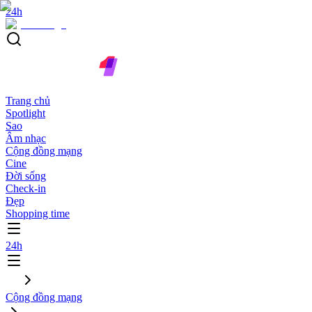
24h
Trang chủ
Spotlight
Sao
Âm nhạc
Cộng đồng mạng
Cine
Đời sống
Check-in
Đẹp
Shopping time
24h
Cộng đồng mạng