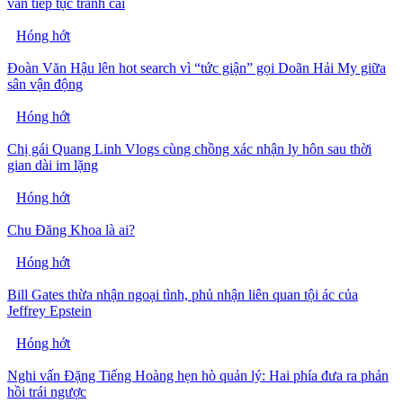
vẫn tiếp tục tranh cãi
Hóng hớt
Đoàn Văn Hậu lên hot search vì “tức giận” gọi Doãn Hải My giữa
sân vận động
Hóng hớt
Chị gái Quang Linh Vlogs cùng chồng xác nhận ly hôn sau thời
gian dài im lặng
Hóng hớt
Chu Đăng Khoa là ai?
Hóng hớt
Bill Gates thừa nhận ngoại tình, phủ nhận liên quan tội ác của
Jeffrey Epstein
Hóng hớt
Nghi vấn Đặng Tiếng Hoàng hẹn hò quản lý: Hai phía đưa ra phản
hồi trái ngược