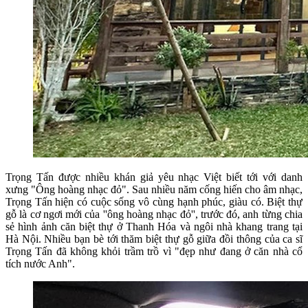
Trọng Tấn được nhiều khán giả yêu nhạc Việt biết tới với danh
xưng "Ông hoàng nhạc đỏ". Sau nhiều năm cống hiến cho âm nhạc,
Trọng Tấn hiện có cuộc sống vô cùng hạnh phúc, giàu có. Biệt thự
gỗ là cơ ngơi mới của ''ông hoàng nhạc đỏ'', trước đó, anh từng chia
sẻ hình ảnh căn biệt thự ở Thanh Hóa và ngôi nhà khang trang tại
Hà Nội. Nhiều bạn bè tới thăm biệt thự gỗ giữa đồi thông của ca sĩ
Trọng Tấn đã không khỏi trầm trồ vì "đẹp như đang ở căn nhà cổ
tích nước Anh".