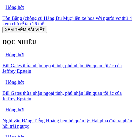
Hóng hớt
Tôn Bằng (chồng cũ Hằng Du Mục) lên xe hoa với người vợ thứ 4
kém chú rể tận 26 tuổi
XEM THÊM BÀI VIẾT
ĐỌC NHIỀU
Hóng hớt
Bill Gates thừa nhận ngoại tình, phủ nhận liên quan tội ác của
Jeffrey Epstein
Hóng hớt
Bill Gates thừa nhận ngoại tình, phủ nhận liên quan tội ác của
Jeffrey Epstein
Hóng hớt
Nghi vấn Đặng Tiếng Hoàng hẹn hò quản lý: Hai phía đưa ra phản
hồi trái ngược