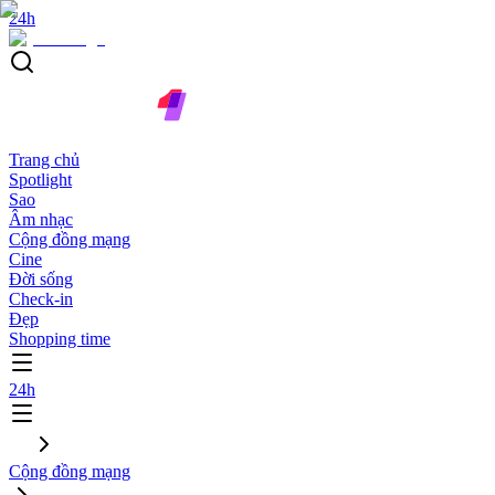
24h
Trang chủ
Spotlight
Sao
Âm nhạc
Cộng đồng mạng
Cine
Đời sống
Check-in
Đẹp
Shopping time
24h
Cộng đồng mạng