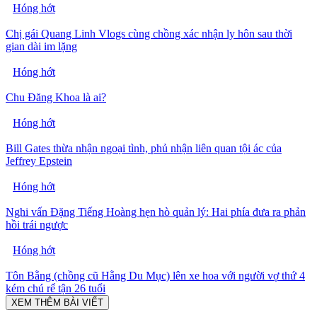
Hóng hớt
Chị gái Quang Linh Vlogs cùng chồng xác nhận ly hôn sau thời
gian dài im lặng
Hóng hớt
Chu Đăng Khoa là ai?
Hóng hớt
Bill Gates thừa nhận ngoại tình, phủ nhận liên quan tội ác của
Jeffrey Epstein
Hóng hớt
Nghi vấn Đặng Tiếng Hoàng hẹn hò quản lý: Hai phía đưa ra phản
hồi trái ngược
Hóng hớt
Tôn Bằng (chồng cũ Hằng Du Mục) lên xe hoa với người vợ thứ 4
kém chú rể tận 26 tuổi
XEM THÊM BÀI VIẾT