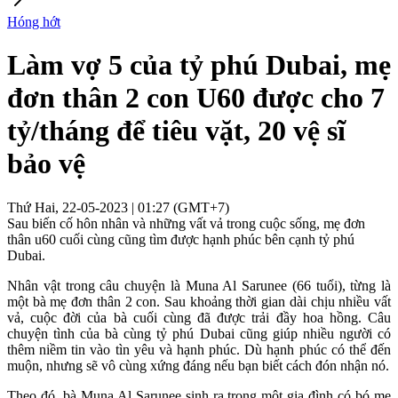
Hóng hớt
Làm vợ 5 của tỷ phú Dubai, mẹ
đơn thân 2 con U60 được cho 7
tỷ/tháng để tiêu vặt, 20 vệ sĩ
bảo vệ
Thứ Hai, 22-05-2023 | 01:27 (GMT+7)
Sau biến cố hôn nhân và những vất vả trong cuộc sống, mẹ đơn
thân u60 cuối cùng cũng tìm được hạnh phúc bên cạnh tỷ phú
Dubai.
Nhân vật trong câu chuyện là Muna Al Sarunee (66 tuổi), từng là
một bà mẹ đơn thân 2 con. Sau khoảng thời gian dài chịu nhiều vất
vả, cuộc đời của bà cuối cùng đã được trải đầy hoa hồng. Câu
chuyện tình của bà cùng tỷ phú Dubai cũng giúp nhiều người có
thêm niềm tin vào tìn yêu và hạnh phúc. Dù hạnh phúc có thể đến
muộn, nhưng sẽ vô cùng xứng đáng nếu bạn biết cách đón nhận nó.
Theo đó, bà Muna Al Sarunee sinh ra trong một gia đình có bó mẹ