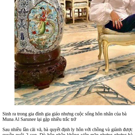
Sinh ra trong gia đình gia giáo nhưng cuộc sống hôn nhân của bà
Muna Al Sarunee lại gặp nhiều trắc trở
Sau nhiều lần cãi vã, bà quyết định ly hôn với chồng và giành được
quyền nuôi 2 con. Dù hôn nhân không viên mãn nhưng nhưng bà