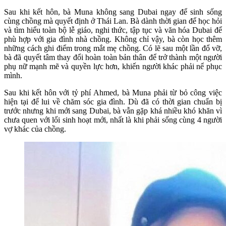
Sau khi kết hôn, bà Muna không sang Dubai ngay để sinh sống
cùng chồng mà quyết định ở Thái Lan. Bà dành thời gian để học hỏi
và tìm hiểu toàn bộ lễ giáo, nghi thức, tập tục và văn hóa Dubai để
phù hợp với gia đình nhà chồng. Không chỉ vậy, bà còn học thêm
những cách ghi điểm trong mắt mẹ chồng. Có lẽ sau một lần đổ vỡ,
bà đã quyết tâm thay đổi hoàn toàn bản thân để trở thành một người
phụ nữ mạnh mẽ và quyền lực hơn, khiến người khác phải nể phục
mình.
Sau khi kết hôn với tỷ phí Ahmed, bà Muna phải từ bỏ công việc
hiện tại để lui về chăm sóc gia đình. Dù đã có thời gian chuẩn bị
trước nhưng khi mới sang Dubai, bà vẫn gặp khá nhiều khó khăn vì
chưa quen với lối sinh hoạt mới, nhất là khi phải sống cùng 4 người
vợ khác của chồng.