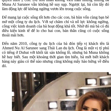
Muna Al Sarunee vẫn không hề suy sụp. Ngược lại, bà còn lấy đó
làm động lực để không ngừng vươn lên trong cuộc sống.
Để mang lại cuộc sống tốt hơn cho các con, bà hùn vốn cùng bạn bè
mở một công ty du lịch. Với sự chăm chỉ và nỗ lực không ngừng,
công việc kinh doanh của bà hoạt động khá tốt. Nhờ đó mà bà có đủ
điều kiện kinh tế để lo cho hai con, bản thân cũng có cuộc sống
thoải mái hơn.
Đến năm 2010, công ty du lịch của bà đón tiếp vị khách tên là
Ahmed Nu Al Sarunee sang Thái Lan du lịch. Ông là một vị tỷ phú
có tiếng ở Dubai với khối tài sản khổng lồ, nhưng bà Muna không
hề hay biết. Sau một khoảng thời gian tìm hiểu, bà mới biết khách
hàng này giàu có thế nào nhưng cũng không mấy hào hứng về điều
đó.