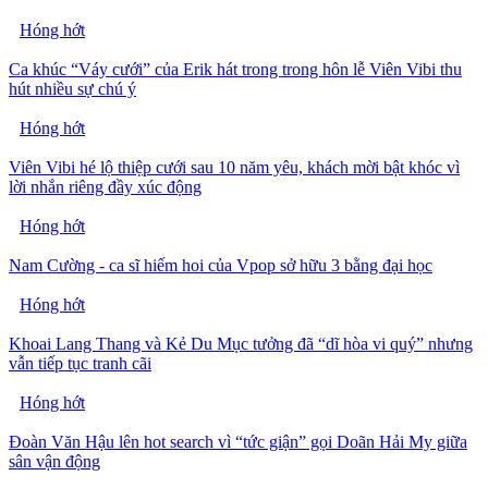
Hóng hớt
Ca khúc “Váy cưới” của Erik hát trong trong hôn lễ Viên Vibi thu
hút nhiều sự chú ý
Hóng hớt
Viên Vibi hé lộ thiệp cưới sau 10 năm yêu, khách mời bật khóc vì
lời nhắn riêng đầy xúc động
Hóng hớt
Nam Cường - ca sĩ hiếm hoi của Vpop sở hữu 3 bằng đại học
Hóng hớt
Khoai Lang Thang và Kẻ Du Mục tưởng đã “dĩ hòa vi quý” nhưng
vẫn tiếp tục tranh cãi
Hóng hớt
Đoàn Văn Hậu lên hot search vì “tức giận” gọi Doãn Hải My giữa
sân vận động