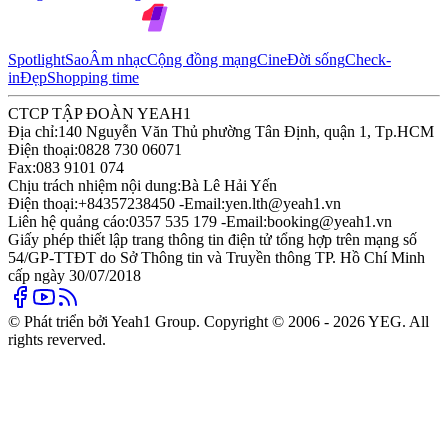
Spotlight
Sao
Âm nhạc
Cộng đồng mạng
Cine
Đời sống
Check-
in
Đẹp
Shopping time
CTCP TẬP ĐOÀN YEAH1
Địa chỉ:
140 Nguyễn Văn Thủ phường Tân Định, quận 1, Tp.HCM
Điện thoại:
0828 730 06071
Fax:
083 9101 074
Chịu trách nhiệm nội dung:
Bà Lê Hải Yến
Điện thoại:
+84357238450 -
Email:
yen.lth@yeah1.vn
Liên hệ quảng cáo:
0357 535 179 -
Email:
booking@yeah1.vn
Giấy phép thiết lập trang thông tin điện tử tổng hợp trên mạng số
54/GP-TTĐT do Sở Thông tin và Truyền thông TP. Hồ Chí Minh
cấp ngày 30/07/2018
© Phát triển bởi Yeah1 Group. Copyright © 2006 - 2026 YEG. All
rights reverved.