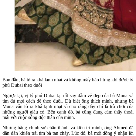
Ban đầu, bà tỏ ra khá lạnh nhạt và không mấy hào hứng khi được tỷ
phú Dubai theo đuổi
Ngược lại, vị tỷ phú Dubai lại rất say đắm vẻ đẹp của bà Muna và
tìm đủ mọi cách để theo đuổi. Dù biết ông thích mình, nhưng bà
Muna vẫn tỏ ra khá lạnh nhạt vì cho rằng đây chỉ là trò chơi của
những người giàu có. Bên cạnh đó, bà cũng đang cảm thấy thoải
mái với cuộc sống độc thân của mình.
Nhưng bằng chính sự chân thành và kiên trì mình, ông Ahmed đã
dần dần khiến trái tim bà tan chảy. Lúc đó, bà mới đồng ý nhận lời