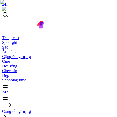
24h
Trang chủ
Spotlight
Sao
Âm nhạc
Cộng đồng mạng
Cine
Đời sống
Check-in
Đẹp
Shopping time
24h
Cộng đồng mạng