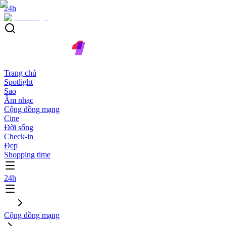
24h
Trang chủ
Spotlight
Sao
Âm nhạc
Cộng đồng mạng
Cine
Đời sống
Check-in
Đẹp
Shopping time
24h
Cộng đồng mạng