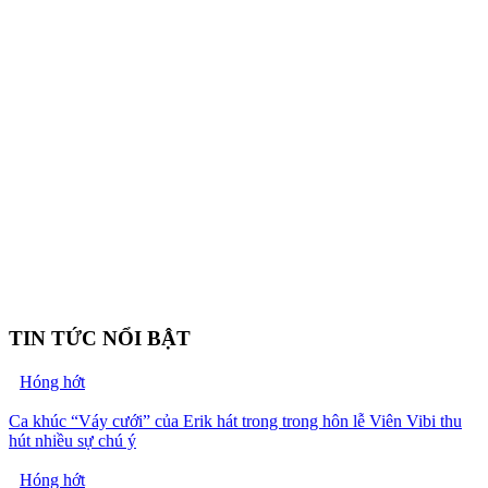
TIN TỨC NỔI BẬT
Hóng hớt
Ca khúc “Váy cưới” của Erik hát trong trong hôn lễ Viên Vibi thu
hút nhiều sự chú ý
Hóng hớt