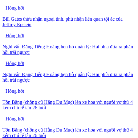
Hóng hớt
Bill Gates thừa nhận ngoại tình, phủ nhận liên quan tội ác của
Jeffrey Epstein
Hóng hớt
Nghi vấn Đặng Tiếng Hoàng hẹn hò quản lý: Hai phía đưa ra phản
hồi trái ngược
Hóng hớt
Nghi vấn Đặng Tiếng Hoàng hẹn hò quản lý: Hai phía đưa ra phản
hồi trái ngược
Hóng hớt
Tôn Bằng (chồng cũ Hằng Du Mục) lên xe hoa với người vợ thứ 4
kém chú rể tận 26 tuổi
Hóng hớt
Tôn Bằng (chồng cũ Hằng Du Mục) lên xe hoa với người vợ thứ 4
kém chú rể tận 26 tuổi