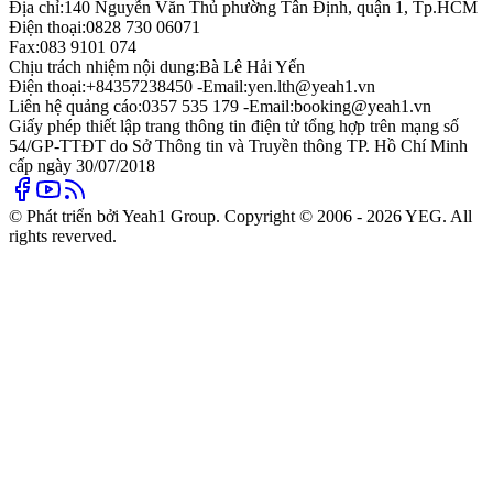
Địa chỉ:
140 Nguyễn Văn Thủ phường Tân Định, quận 1, Tp.HCM
Điện thoại:
0828 730 06071
Fax:
083 9101 074
Chịu trách nhiệm nội dung:
Bà Lê Hải Yến
Điện thoại:
+84357238450 -
Email:
yen.lth@yeah1.vn
Liên hệ quảng cáo:
0357 535 179 -
Email:
booking@yeah1.vn
Giấy phép thiết lập trang thông tin điện tử tổng hợp trên mạng số
54/GP-TTĐT do Sở Thông tin và Truyền thông TP. Hồ Chí Minh
cấp ngày 30/07/2018
© Phát triển bởi Yeah1 Group. Copyright © 2006 - 2026 YEG. All
rights reverved.