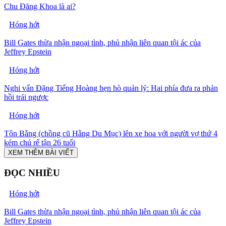
Chu Đăng Khoa là ai?
Hóng hớt
Bill Gates thừa nhận ngoại tình, phủ nhận liên quan tội ác của
Jeffrey Epstein
Hóng hớt
Nghi vấn Đặng Tiếng Hoàng hẹn hò quản lý: Hai phía đưa ra phản
hồi trái ngược
Hóng hớt
Tôn Bằng (chồng cũ Hằng Du Mục) lên xe hoa với người vợ thứ 4
kém chú rể tận 26 tuổi
XEM THÊM BÀI VIẾT
ĐỌC NHIỀU
Hóng hớt
Bill Gates thừa nhận ngoại tình, phủ nhận liên quan tội ác của
Jeffrey Epstein