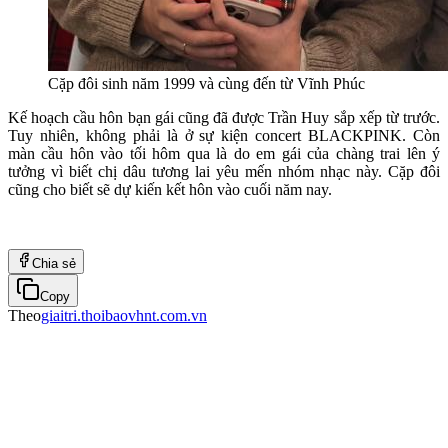
Cặp đôi sinh năm 1999 và cùng đến từ Vĩnh Phúc
Kế hoạch cầu hôn bạn gái cũng đã được Trần Huy sắp xếp từ trước.
Tuy nhiên, không phải là ở sự kiện concert BLACKPINK. Còn
màn cầu hôn vào tối hôm qua là do em gái của chàng trai lên ý
tưởng vì biết chị dâu tương lai yêu mến nhóm nhạc này. Cặp đôi
cũng cho biết sẽ dự kiến kết hôn vào cuối năm nay.
Chia sẻ
Copy
Theo
giaitri.thoibaovhnt.com.vn