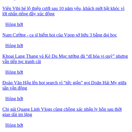
Viên Vibi hé lộ thiệp cưới sau 10 năm yêu, khách mời bật khóc vì
lời nhắn riêng đầy xúc động
Hóng hớt
Nam Cường - ca sĩ hiếm hoi của Vpop sở hữu 3 bằng đại học
Hóng hớt
Khoai Lang Thang và Kẻ Du Mục tưởng đã “dĩ hòa vi quý” nhưng
vẫn tiếp tục tranh cãi
Hóng hớt
Đoàn Văn Hậu lên hot search vì “tức giận” gọi Doãn Hải My giữa
sân vận động
Hóng hớt
Chị gái Quang Linh Vlogs cùng chồng xác nhận ly hôn sau thời
gian dài im lặng
Hóng hớt