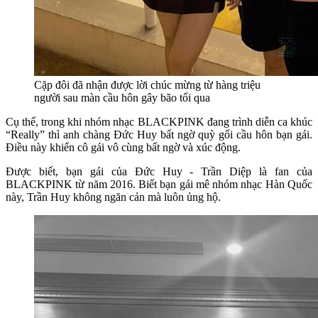
Cặp đôi đã nhận được lời chúc mừng từ hàng triệu
người sau màn cầu hôn gây bão tối qua
Cụ thể, trong khi nhóm nhạc BLACKPINK đang trình diễn ca khúc
“Really” thì anh chàng Đức Huy bất ngờ quỳ gối cầu hôn bạn gái.
Điều này khiến cô gái vô cùng bất ngờ và xúc động.
Được biết, bạn gái của Đức Huy - Trần Diệp là fan của
BLACKPINK từ năm 2016. Biết bạn gái mê nhóm nhạc Hàn Quốc
này, Trần Huy không ngăn cản mà luôn ủng hộ.