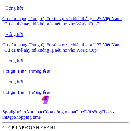
Hóng hớt
Cư dân mạng Trung Quốc sôi sục vì chiến thắng U23 Việt Nam:
“Cứ đá thế này thì không lạ nếu họ vào World Cup”
Hóng hớt
Cư dân mạng Trung Quốc sôi sục vì chiến thắng U23 Việt Nam:
“Cứ đá thế này thì không lạ nếu họ vào World Cup”
Hóng hớt
Hot girl Linh Trương là ai?
Hóng hớt
Hot girl Linh Trương là ai?
Spotlight
Sao
Âm nhạc
Cộng đồng mạng
Cine
Đời sống
Check-
in
Đẹp
Shopping time
CTCP TẬP ĐOÀN YEAH1