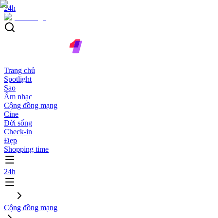
24h
Trang chủ
Spotlight
Sao
Âm nhạc
Cộng đồng mạng
Cine
Đời sống
Check-in
Đẹp
Shopping time
24h
Cộng đồng mạng