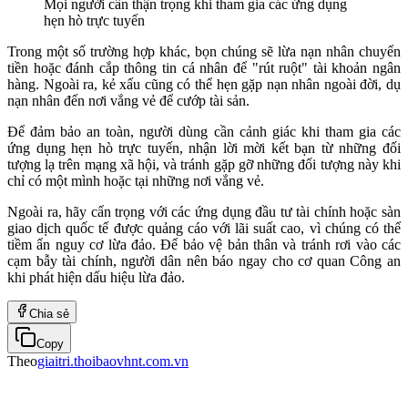
Mọi người cần thận trọng khi tham gia các ứng dụng
hẹn hò trực tuyến
Trong một số trường hợp khác, bọn chúng sẽ lừa nạn nhân chuyển
tiền hoặc đánh cắp thông tin cá nhân để "rút ruột" tài khoản ngân
hàng. Ngoài ra, kẻ xấu cũng có thể hẹn gặp nạn nhân ngoài đời, dụ
nạn nhân đến nơi vắng vẻ để cướp tài sản.
Để đảm bảo an toàn, người dùng cần cảnh giác khi tham gia các
ứng dụng hẹn hò trực tuyến, nhận lời mời kết bạn từ những đối
tượng lạ trên mạng xã hội, và tránh gặp gỡ những đối tượng này khi
chỉ có một mình hoặc tại những nơi vắng vẻ.
Ngoài ra, hãy cẩn trọng với các ứng dụng đầu tư tài chính hoặc sàn
giao dịch quốc tế được quảng cáo với lãi suất cao, vì chúng có thể
tiềm ẩn nguy cơ lừa đảo. Để bảo vệ bản thân và tránh rơi vào các
cạm bẫy tài chính, người dân nên báo ngay cho cơ quan Công an
khi phát hiện dấu hiệu lừa đảo.
Chia sẻ
Copy
Theo
giaitri.thoibaovhnt.com.vn