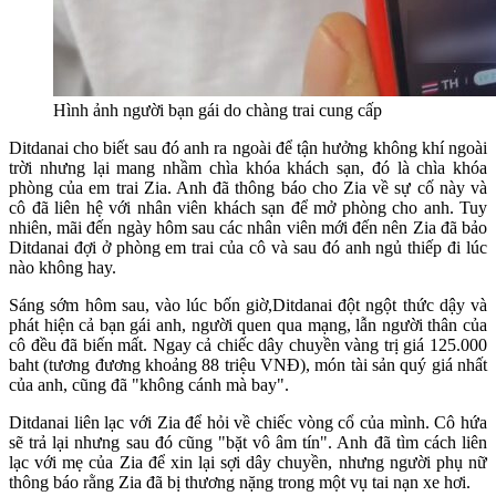
Hình ảnh người bạn gái do chàng trai cung cấp
Ditdanai cho biết sau đó anh ra ngoài để tận hưởng không khí ngoài
trời nhưng lại mang nhầm chìa khóa khách sạn, đó là chìa khóa
phòng của em trai Zia. Anh đã thông báo cho Zia về sự cố này và
cô đã liên hệ với nhân viên khách sạn để mở phòng cho anh. Tuy
nhiên, mãi đến ngày hôm sau các nhân viên mới đến nên Zia đã bảo
Ditdanai đợi ở phòng em trai của cô và sau đó anh ngủ thiếp đi lúc
nào không hay.
Sáng sớm hôm sau, vào lúc bốn giờ,Ditdanai đột ngột thức dậy và
phát hiện cả bạn gái anh, người quen qua mạng, lẫn người thân của
cô đều đã biến mất. Ngay cả chiếc dây chuyền vàng trị giá 125.000
baht (tương đương khoảng 88 triệu VNĐ), món tài sản quý giá nhất
của anh, cũng đã "không cánh mà bay".
Ditdanai liên lạc với Zia để hỏi về chiếc vòng cổ của mình. Cô hứa
sẽ trả lại nhưng sau đó cũng "bặt vô âm tín". Anh đã tìm cách liên
lạc với mẹ của Zia để xin lại sợi dây chuyền, nhưng người phụ nữ
thông báo rằng Zia đã bị thương nặng trong một vụ tai nạn xe hơi.