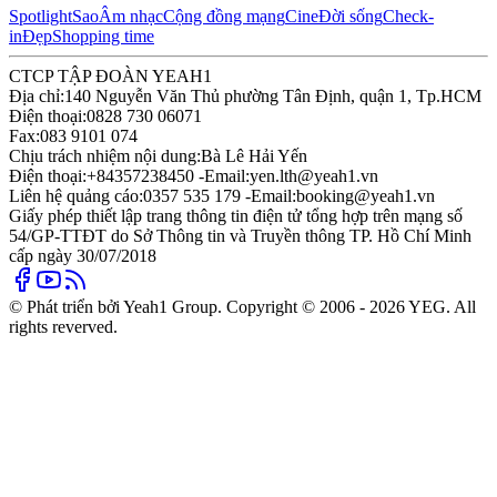
Spotlight
Sao
Âm nhạc
Cộng đồng mạng
Cine
Đời sống
Check-
in
Đẹp
Shopping time
CTCP TẬP ĐOÀN YEAH1
Địa chỉ:
140 Nguyễn Văn Thủ phường Tân Định, quận 1, Tp.HCM
Điện thoại:
0828 730 06071
Fax:
083 9101 074
Chịu trách nhiệm nội dung:
Bà Lê Hải Yến
Điện thoại:
+84357238450 -
Email:
yen.lth@yeah1.vn
Liên hệ quảng cáo:
0357 535 179 -
Email:
booking@yeah1.vn
Giấy phép thiết lập trang thông tin điện tử tổng hợp trên mạng số
54/GP-TTĐT do Sở Thông tin và Truyền thông TP. Hồ Chí Minh
cấp ngày 30/07/2018
© Phát triển bởi Yeah1 Group. Copyright © 2006 - 2026 YEG. All
rights reverved.