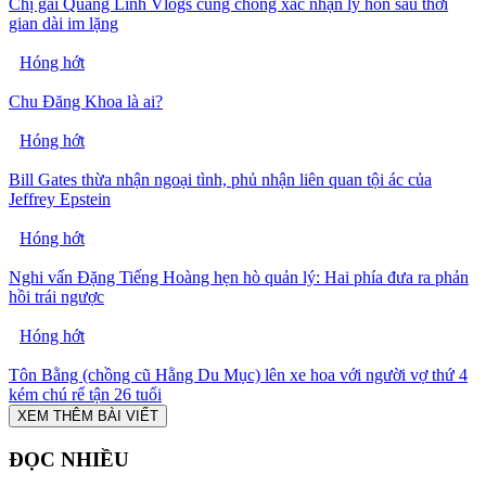
Chị gái Quang Linh Vlogs cùng chồng xác nhận ly hôn sau thời
gian dài im lặng
Hóng hớt
Chu Đăng Khoa là ai?
Hóng hớt
Bill Gates thừa nhận ngoại tình, phủ nhận liên quan tội ác của
Jeffrey Epstein
Hóng hớt
Nghi vấn Đặng Tiếng Hoàng hẹn hò quản lý: Hai phía đưa ra phản
hồi trái ngược
Hóng hớt
Tôn Bằng (chồng cũ Hằng Du Mục) lên xe hoa với người vợ thứ 4
kém chú rể tận 26 tuổi
XEM THÊM BÀI VIẾT
ĐỌC NHIỀU