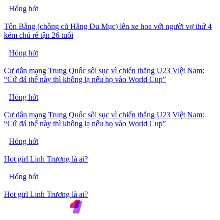
Hóng hớt
Tôn Bằng (chồng cũ Hằng Du Mục) lên xe hoa với người vợ thứ 4
kém chú rể tận 26 tuổi
Hóng hớt
Cư dân mạng Trung Quốc sôi sục vì chiến thắng U23 Việt Nam:
“Cứ đá thế này thì không lạ nếu họ vào World Cup”
Hóng hớt
Cư dân mạng Trung Quốc sôi sục vì chiến thắng U23 Việt Nam:
“Cứ đá thế này thì không lạ nếu họ vào World Cup”
Hóng hớt
Hot girl Linh Trương là ai?
Hóng hớt
Hot girl Linh Trương là ai?