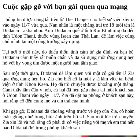
Cuộc gặp gỡ với bạn gái quen qua mạng
Thông tin được đăng tải trên tờ The Thaiger cho biết sự việc xảy ra
vào ngày 11/7 vừa qua. Nạn nhân là một chàng trai trẻ 18 tuổi tên là
Ditdanai Takhamhor. Anh Ditdanai quê ở tỉnh Roi Et nhưng đã đến
tỉnh Udon Thani, thuộc vùng Isaan của Thái Lan, để làm việc cùng
chú mình tại một công trường xây dựng.
Tại nơi ở mới này, do thiếu thốn tình cảm từ gia đình và bạn bè,
Ditdanai cảm thấy rất buồn chán và đã sử dụng một ứng dụng hẹn
hò với hy vọng tìm được một người bạn tâm giao.
Sau một thời gian, Ditdanai đã làm quen với một cô gái tên là Zia
qua ứng dụng hẹn hò. Zia cho biết cô là một y tá làm việc tại bệnh
viện ở tỉnh Khon Kaen. Họ đã trò chuyện được khoảng một tháng.
Cảm thấy tâm đầu ý hợp, cả hai đã hẹn gặp nhau tại một khách sạn
ở Udon Thani vào ngày 11/7. Zia đã đặt ba phòng ở khách sạn này,
nói rằng cô đến cùng mẹ và em trai của mình.
Khi gặp gỡ, Ditdanai đã choáng váng trước vẻ đẹp của Zia, cô hoàn
toàn giống như trong bức ảnh trên hồ sơ. Sau một lúc trò chuyện,
Zia xin lỗi và nói rằng cô phải đi có việc riêng với mẹ và em trai nên
bảo Ditdanai đợi trong phòng khách sạn.