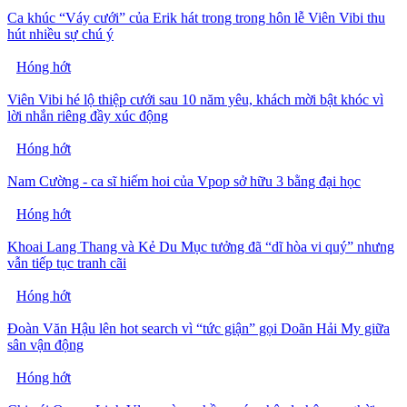
Ca khúc “Váy cưới” của Erik hát trong trong hôn lễ Viên Vibi thu
hút nhiều sự chú ý
Hóng hớt
Viên Vibi hé lộ thiệp cưới sau 10 năm yêu, khách mời bật khóc vì
lời nhắn riêng đầy xúc động
Hóng hớt
Nam Cường - ca sĩ hiếm hoi của Vpop sở hữu 3 bằng đại học
Hóng hớt
Khoai Lang Thang và Kẻ Du Mục tưởng đã “dĩ hòa vi quý” nhưng
vẫn tiếp tục tranh cãi
Hóng hớt
Đoàn Văn Hậu lên hot search vì “tức giận” gọi Doãn Hải My giữa
sân vận động
Hóng hớt