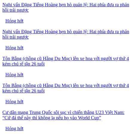
Nghi vấn Đặng Tiếng Hoàng hẹn hò quản lý: Hai phía đưa ra phản
hồi trái ngược
Hóng hớt
Nghi vấn Đặng Tiếng Hoàng hẹn hò quản lý: Hai phía đưa ra phản
hồi trái ngược
Hóng hớt
Tôn Bằng (chồng cũ Hằng Du Mục) lên xe hoa với người vợ thứ 4
kém chú rể tận 26 tuổi
Hóng hớt
Tôn Bằng (chồng cũ Hằng Du Mục) lên xe hoa với người vợ thứ 4
kém chú rể tận 26 tuổi
Hóng hớt
Cư dân mạng Trung Quốc sôi sục vì chiến thắng U23 Việt Nam:
“Cứ đá thế này thì không lạ nếu họ vào World Cup”
Hóng hớt