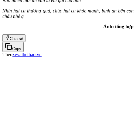
Bao nhiêu tuổi thì vẫn là em gái của anh
Nhìn hai cụ thương quá, chúc hai cụ khỏe mạnh, bình an bên con
cháu nhé ạ
Ảnh: tổng hợp
Chia sẻ
Copy
Theo
xevathethao.vn