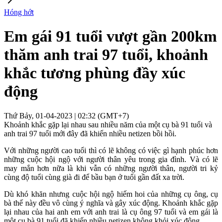
Hóng hớt
Em gái 91 tuổi vượt gần 200km
thăm anh trai 97 tuổi, khoảnh
khắc tương phùng đầy xúc
động
Thứ Bảy, 01-04-2023 | 02:32 (GMT+7)
Khoảnh khắc gặp lại nhau sau nhiều năm của một cụ bà 91 tuổi và
anh trai 97 tuổi mới đây đã khiến nhiều netizen bồi hồi.
Với những người cao tuổi thì có lẽ không có việc gì hạnh phúc hơn
những cuộc hội ngộ với người thân yêu trong gia đình. Và có lẽ
may mắn hơn nữa là khi vẫn có những người thân, người tri kỷ
cùng độ tuổi cùng già đi để bầu bạn ở tuổi gần đất xa trời.
Dù khó khăn nhưng cuộc hội ngộ hiếm hoi của những cụ ông, cụ
bà thế này đều vô cùng ý nghĩa và gây xúc động. Khoảnh khắc gặp
lại nhau của hai anh em với anh trai là cụ ông 97 tuổi và em gái là
một cụ bà 91 tuổi đã khiến nhiều netizen không khỏi xúc động.