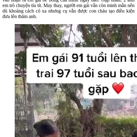
em trò chuyện tíu tít. May thay, người em gái vẫn còn minh mẫn nên
dù khoảng cách có xa nhưng cụ vẫn được con cháu tạo điều kiện
đưa lên thăm anh.