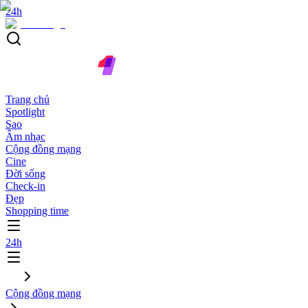
24h
Trang chủ
Spotlight
Sao
Âm nhạc
Cộng đồng mạng
Cine
Đời sống
Check-in
Đẹp
Shopping time
24h
Cộng đồng mạng