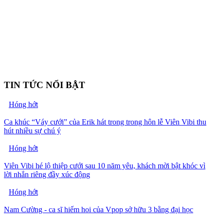
TIN TỨC NỔI BẬT
Hóng hớt
Ca khúc “Váy cưới” của Erik hát trong trong hôn lễ Viên Vibi thu
hút nhiều sự chú ý
Hóng hớt
Viên Vibi hé lộ thiệp cưới sau 10 năm yêu, khách mời bật khóc vì
lời nhắn riêng đầy xúc động
Hóng hớt
Nam Cường - ca sĩ hiếm hoi của Vpop sở hữu 3 bằng đại học