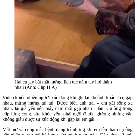
Hai cụ tay bắt mặt mừng, liên tục nắm tay hỏi thăm
nhau (Ảnh: Clip H.A)
Video khiến nhiều người xúc động khi ghi lại khoảnh khắc 2 cụ gặp
nhau, mừng mừng tủi tủi. Được biết, anh trai – em gái sống xa
nhau, lại già yếu nên mấy năm mới gặp nhau 1 lần. Cụ ông trong
clip lưng còng, sức khỏe yếu, phải ngồi ở trên giường nhưng vẫn
không giấu được sự xúc động khi gặp lại em gái.
Mắt mờ và cũng mắc bệnh đãng trí nhưng khi em lên thăm cụ ông
vẫn nhận ra em gái bé bỏng của mình ngày nào. Gặp nhau, 2 anh