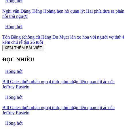
Hóng hớt
Nghi vấn Đặng Tiếng Hoàng hẹn hò quản lý: Hai phía đưa ra phản
hồi trái ngược
Hóng hớt
Tôn Bằng (chồng cũ Hằng Du Mục) lên xe hoa với người vợ thứ 4
kém chú rể tận 26 tuổi
XEM THÊM BÀI VIẾT
ĐỌC NHIỀU
Hóng hớt
Bill Gates thừa nhận ngoại tình, phủ nhận liên quan tội ác của
Jeffrey Epstein
Hóng hớt
Bill Gates thừa nhận ngoại tình, phủ nhận liên quan tội ác của
Jeffrey Epstein
Hóng hớt