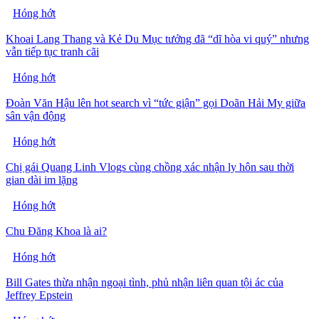
Hóng hớt
Khoai Lang Thang và Kẻ Du Mục tưởng đã “dĩ hòa vi quý” nhưng
vẫn tiếp tục tranh cãi
Hóng hớt
Đoàn Văn Hậu lên hot search vì “tức giận” gọi Doãn Hải My giữa
sân vận động
Hóng hớt
Chị gái Quang Linh Vlogs cùng chồng xác nhận ly hôn sau thời
gian dài im lặng
Hóng hớt
Chu Đăng Khoa là ai?
Hóng hớt
Bill Gates thừa nhận ngoại tình, phủ nhận liên quan tội ác của
Jeffrey Epstein