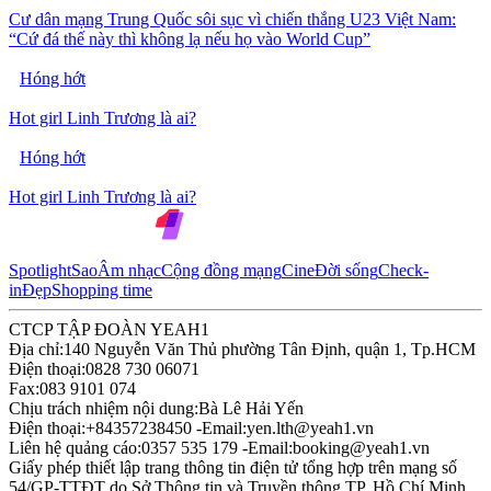
Cư dân mạng Trung Quốc sôi sục vì chiến thắng U23 Việt Nam:
“Cứ đá thế này thì không lạ nếu họ vào World Cup”
Hóng hớt
Hot girl Linh Trương là ai?
Hóng hớt
Hot girl Linh Trương là ai?
Spotlight
Sao
Âm nhạc
Cộng đồng mạng
Cine
Đời sống
Check-
in
Đẹp
Shopping time
CTCP TẬP ĐOÀN YEAH1
Địa chỉ:
140 Nguyễn Văn Thủ phường Tân Định, quận 1, Tp.HCM
Điện thoại:
0828 730 06071
Fax:
083 9101 074
Chịu trách nhiệm nội dung:
Bà Lê Hải Yến
Điện thoại:
+84357238450 -
Email:
yen.lth@yeah1.vn
Liên hệ quảng cáo:
0357 535 179 -
Email:
booking@yeah1.vn
Giấy phép thiết lập trang thông tin điện tử tổng hợp trên mạng số
54/GP-TTĐT do Sở Thông tin và Truyền thông TP. Hồ Chí Minh