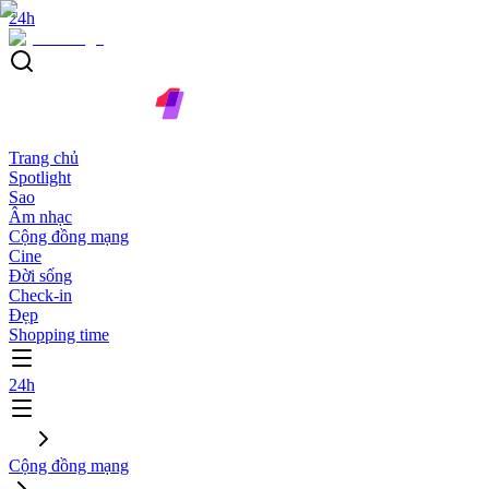
24h
Trang chủ
Spotlight
Sao
Âm nhạc
Cộng đồng mạng
Cine
Đời sống
Check-in
Đẹp
Shopping time
24h
Cộng đồng mạng