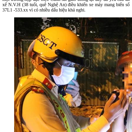
xế N.V.H (38 tuổi, quê Nghệ An) điều khiển xe máy mang biển số
37L1 -533.xx vì có nhiều dấu hiệu khả nghi.