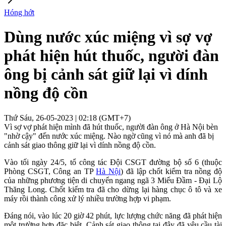
Hóng hớt
Dùng nước xúc miệng vì sợ vợ
phát hiện hút thuốc, người đàn
ông bị cảnh sát giữ lại vì dính
nồng độ cồn
Thứ Sáu, 26-05-2023 | 02:18 (GMT+7)
Vì sợ vợ phát hiện mình đã hút thuốc, người đàn ông ở Hà Nội bèn
"nhờ cậy" đến nước xúc miệng. Nào ngờ cũng vì nó mà anh đã bị
cảnh sát giao thông giữ lại vì dính nồng độ cồn.
Vào tối ngày 24/5, tổ công tác Đội CSGT đường bộ số 6 (thuộc
Phòng CSGT, Công an TP
Hà Nội
) đã lập chốt kiểm tra nồng độ
của những phương tiện di chuyển ngang ngã 3 Miếu Đầm - Đại Lộ
Thăng Long. Chốt kiểm tra đã cho dừng lại hàng chục ô tô và xe
máy rồi thành công xử lý nhiều trường hợp vi phạm.
Đáng nói, vào lúc 20 giờ 42 phút, lực lượng chức năng đã phát hiện
một trường hợp đặc biệt. Cảnh sát giao thông tại đây đã yêu cầu tài