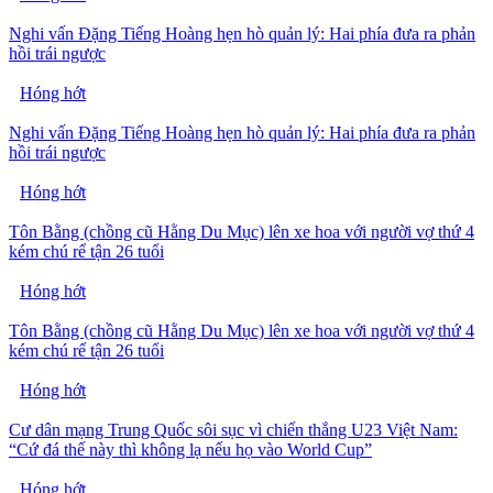
Nghi vấn Đặng Tiếng Hoàng hẹn hò quản lý: Hai phía đưa ra phản
hồi trái ngược
Hóng hớt
Nghi vấn Đặng Tiếng Hoàng hẹn hò quản lý: Hai phía đưa ra phản
hồi trái ngược
Hóng hớt
Tôn Bằng (chồng cũ Hằng Du Mục) lên xe hoa với người vợ thứ 4
kém chú rể tận 26 tuổi
Hóng hớt
Tôn Bằng (chồng cũ Hằng Du Mục) lên xe hoa với người vợ thứ 4
kém chú rể tận 26 tuổi
Hóng hớt
Cư dân mạng Trung Quốc sôi sục vì chiến thắng U23 Việt Nam:
“Cứ đá thế này thì không lạ nếu họ vào World Cup”
Hóng hớt