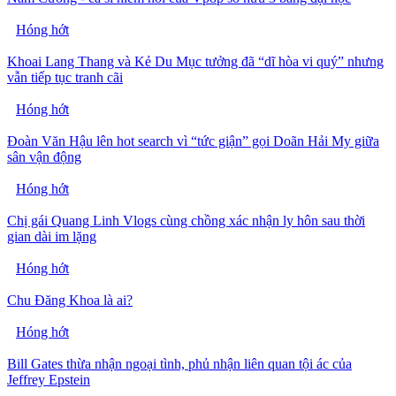
Hóng hớt
Khoai Lang Thang và Kẻ Du Mục tưởng đã “dĩ hòa vi quý” nhưng
vẫn tiếp tục tranh cãi
Hóng hớt
Đoàn Văn Hậu lên hot search vì “tức giận” gọi Doãn Hải My giữa
sân vận động
Hóng hớt
Chị gái Quang Linh Vlogs cùng chồng xác nhận ly hôn sau thời
gian dài im lặng
Hóng hớt
Chu Đăng Khoa là ai?
Hóng hớt
Bill Gates thừa nhận ngoại tình, phủ nhận liên quan tội ác của
Jeffrey Epstein