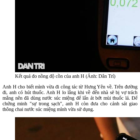
Kết quả đo nồng độ cồn của anh H (Ảnh: Dân Trí)
Anh H cho biết mình vừa đi công tác từ Hưng Yên về. Trên đường
đi, anh có hút thuốc. Anh H lo lắng khi về đến nhà sẽ bị vợ trách
mắng nên đã dùng nước súc miệng để lấn át bớt mùi thuốc lá. Để
chứng minh "sự trong sạch", anh H còn đưa cho cảnh sát giao
thông chai nước súc miệng mình vừa sử dụng.