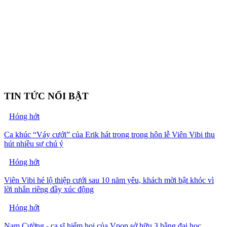
TIN TỨC NỔI BẬT
Hóng hớt
Ca khúc “Váy cưới” của Erik hát trong trong hôn lễ Viên Vibi thu
hút nhiều sự chú ý
Hóng hớt
Viên Vibi hé lộ thiệp cưới sau 10 năm yêu, khách mời bật khóc vì
lời nhắn riêng đầy xúc động
Hóng hớt
Nam Cường - ca sĩ hiếm hoi của Vpop sở hữu 3 bằng đại học