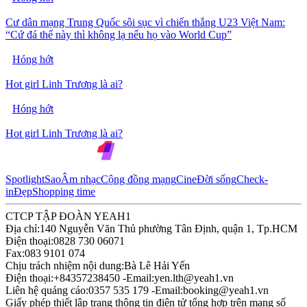
Cư dân mạng Trung Quốc sôi sục vì chiến thắng U23 Việt Nam:
“Cứ đá thế này thì không lạ nếu họ vào World Cup”
Hóng hớt
Hot girl Linh Trương là ai?
Hóng hớt
Hot girl Linh Trương là ai?
Spotlight
Sao
Âm nhạc
Cộng đồng mạng
Cine
Đời sống
Check-
in
Đẹp
Shopping time
CTCP TẬP ĐOÀN YEAH1
Địa chỉ:
140 Nguyễn Văn Thủ phường Tân Định, quận 1, Tp.HCM
Điện thoại:
0828 730 06071
Fax:
083 9101 074
Chịu trách nhiệm nội dung:
Bà Lê Hải Yến
Điện thoại:
+84357238450 -
Email:
yen.lth@yeah1.vn
Liên hệ quảng cáo:
0357 535 179 -
Email:
booking@yeah1.vn
Giấy phép thiết lập trang thông tin điện tử tổng hợp trên mạng số