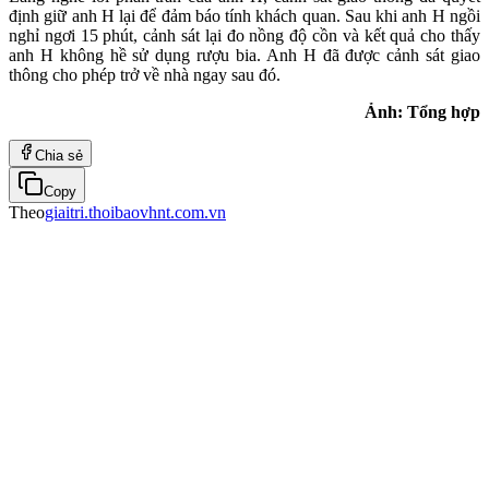
định giữ anh H lại để đảm báo tính khách quan. Sau khi anh H ngồi
nghỉ ngơi 15 phút, cảnh sát lại đo nồng độ cồn và kết quả cho thấy
anh H không hề sử dụng rượu bia. Anh H đã được cảnh sát giao
thông cho phép trở về nhà ngay sau đó.
Ảnh: Tổng hợp
Chia sẻ
Copy
Theo
giaitri.thoibaovhnt.com.vn