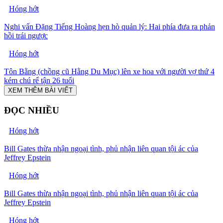
Hóng hớt
Nghi vấn Đặng Tiếng Hoàng hẹn hò quản lý: Hai phía đưa ra phản
hồi trái ngược
Hóng hớt
Tôn Bằng (chồng cũ Hằng Du Mục) lên xe hoa với người vợ thứ 4
kém chú rể tận 26 tuổi
XEM THÊM BÀI VIẾT
ĐỌC NHIỀU
Hóng hớt
Bill Gates thừa nhận ngoại tình, phủ nhận liên quan tội ác của
Jeffrey Epstein
Hóng hớt
Bill Gates thừa nhận ngoại tình, phủ nhận liên quan tội ác của
Jeffrey Epstein
Hóng hớt