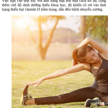
Việc hạn chế tiếp xúc với ánh nắng mặt trời một cách tối đa, cộng
thêm chế độ dinh dưỡng thiếu khoa học, đã khiến cô rơi vào tình
trạng thiếu hụt vitamin D trầm trọng, dẫn đến bệnh nhuyễn xương.