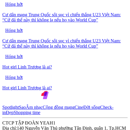
Hóng hớt
Cư dân mạng Trung Quốc sôi sục vì chiến thắng U23 Việt Nam:
“Cứ đá thế này thì không lạ nếu họ vào World Cup”
Hóng hớt
Cư dân mạng Trung Quốc sôi sục vì chiến thắng U23 Việt Nam:
“Cứ đá thế này thì không lạ nếu họ vào World Cup”
Hóng hớt
Hot girl Linh Trương là ai?
Hóng hớt
Hot girl Linh Trương là ai?
Spotlight
Sao
Âm nhạc
Cộng đồng mạng
Cine
Đời sống
Check-
in
Đẹp
Shopping time
CTCP TẬP ĐOÀN YEAH1
Địa chỉ:
140 Nguyễn Văn Thủ phường Tân Định, quận 1, Tp.HCM