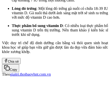
cấp khoảng 7 IU trong một muỗng canh.
Lòng đỏ trứng
: Một lòng đỏ trứng gà nuôi có chứa 18-39 IU
vitamin D. Gà nuôi thả dưới ánh sáng mặt trời sẽ sinh ra trứng
với mức độ vitamin D cao hơn.
Thực phẩm bổ sung vitamin D
: Có nhiều loại thực phẩm bổ
sung vitamin D trên thị trường. Nên tham khảo ý kiến bác sĩ
trước khi sử dụng.
Việc duy trì chế độ dinh dưỡng cân bằng và thói quen sinh hoạt
khoa học sẽ giúp bạn vừa giữ gìn được làn da đẹp vừa đảm bảo sức
khỏe xương khớp.
Chia sẻ
Copy
Theo
giaitri.thoibaovhnt.com.vn