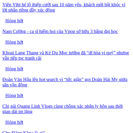
Viên Vibi hé lộ thiệp cưới sau 10 năm yêu, khách mời bật khóc vì
lời nhắn riêng đầy xúc động
Hóng hớt
Nam Cường - ca sĩ hiếm hoi của Vpop sở hữu 3 bằng đại học
Hóng hớt
Khoai Lang Thang và Kẻ Du Mục tưởng đã “dĩ hòa vi quý” nhưng
vẫn tiếp tục tranh cãi
Hóng hớt
Đoàn Văn Hậu lên hot search vì “tức giận” gọi Doãn Hải My giữa
sân vận động
Hóng hớt
Chị gái Quang Linh Vlogs cùng chồng xác nhận ly hôn sau thời
gian dài im lặng
Hóng hớt
Chu Đăng Khoa là ai?