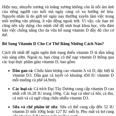
Hiện nay, nhuyễn xương và loãng xương không còn là nỗi ám ảnh
của riêng người cao tuổi mà ngày càng có xu hướng trẻ hóa.
Nguyên nhân là do giới trẻ ngày nay thường xuyên làm việc trong
môi trường văn phòng, ít vận động ngoài trời. Vì vậy, các bạn trẻ
cũng nên xây dựng cho mình chế độ sinh hoạt khoa học, vừa đảm
bảo việc chống nắng cho da vừa bổ sung vitamin D đầy đủ cho cơ
thể.
Bổ Sung Vitamin D Cho Cơ Thể Bằng Những Cách Nào?
Cách tốt nhất để ngăn ngừa tình trạng thiếu vitamin D là tắm nắng
vào sáng sớm. Ngoài ra, bạn cũng có thể nạp vitamin D thông qua
các loại thực phẩm giàu vitamin D, bao gồm:
Dầu gan cá
: Chứa hàm lượng cao vitamin A và D, đặc biệt là
vitamin D3. Dầu gan cá tuyết có khoảng 450 IU vitamin D
mỗi muỗng cà phê (4,9ml).
Các loại cá
: Cá trích Đại Tây Dương cung cấp vitamin D cao
nhất với 16.28 IU trong 100g. Các loại cá như cá hồi, cá thu,
cá mòi và cá ngừ cũng chứa nhiều vitamin D3.
Sữa và chế phẩm từ sữa
: Sữa có thể cung cấp đến 52 IU
vitamin D mỗi 100g hoặc 127 IU mỗi ly. Pho mát và bơ cung