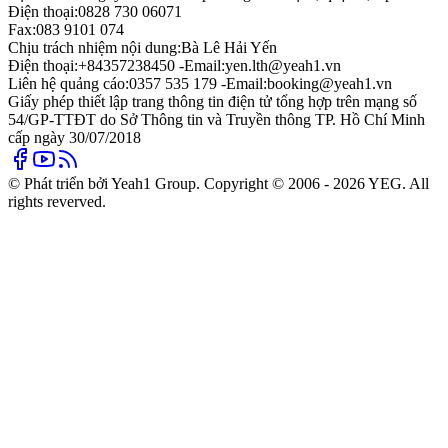
Điện thoại:
0828 730 06071
Fax:
083 9101 074
Chịu trách nhiệm nội dung:
Bà Lê Hải Yến
Điện thoại:
+84357238450 -
Email:
yen.lth@yeah1.vn
Liên hệ quảng cáo:
0357 535 179 -
Email:
booking@yeah1.vn
Giấy phép thiết lập trang thông tin điện tử tổng hợp trên mạng số
54/GP-TTĐT do Sở Thông tin và Truyền thông TP. Hồ Chí Minh
cấp ngày 30/07/2018
© Phát triển bởi Yeah1 Group. Copyright © 2006 - 2026 YEG. All
rights reverved.