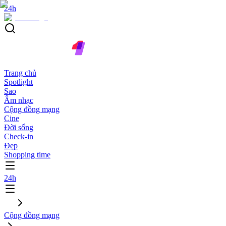
24h
Trang chủ
Spotlight
Sao
Âm nhạc
Cộng đồng mạng
Cine
Đời sống
Check-in
Đẹp
Shopping time
24h
Cộng đồng mạng