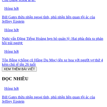
Hóng hớt
Bill Gates thừa nhận ngoại tình, phủ nhận liên quan tội ác của
Jeffrey Epstein
Hóng hớt
Nghi vấn Đặng Tiếng Hoàng hẹn hò quản lý: Hai phía đưa ra phản
hồi trái ngược
Hóng hớt
Tôn Bằng (chồng cũ Hằng Du Mục) lên xe hoa với người vợ thứ 4
kém chú rể tận 26 tuổi
XEM THÊM BÀI VIẾT
ĐỌC NHIỀU
Hóng hớt
Bill Gates thừa nhận ngoại tình, phủ nhận liên quan tội ác của
Jeffrey Epstein