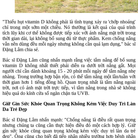
"Thiếu hụt vitamin D không phải là tình trạng xảy ra 'chớp nhoáng'
chỉ trong một sớm một chiều. Nó thường là kết quả của quá trình
tích lũy khi cơ thể không được tiếp xúc với ánh nắng mặt trời trong
thời gian dài, lại không bổ sung đủ từ thực phẩm. Kem chống nắng
vẫn nên dùng đều mỗi ngày nhưng không cần quá lạm dụng," bác sĩ
Đặng Lâm chia sẻ.
Bác sĩ Đặng Lâm cũng nhấn mạnh rằng việc tắm nắng để bổ sung
vitamin D không nhất thiết phải diễn ra dưới trời nắng gắt. Mọi
người chỉ cần dành khoảng 15 - 20 phút mỗi ngày để tắm nắng nhẹ
nhàng. Trong trường hợp bận rộn, có thể tắm nắng một lần/tuần với
thời gian hơn 1 tiếng đồng hồ. Quan trọng nhất là tắm nắng ngoài
trời, nơi có ánh mặt trời trực tiếp, vì tắm nắng trong nhà sẽ không
hiệu quả do kính cửa sổ ngăn chặn tia UVB.
Giữ Gìn Sức Khỏe Quan Trọng Không Kém Việc Duy Trì Làn
Da Trẻ Đẹp
Bác sĩ Đặng Lâm nhấn mạnh: "Chống nắng là điều rất quan trọng
nhưng chúng ta cũng cần thực hiện điều đó một cách hợp lý. Giữ
gìn sức khỏe cũng quan trọng không kém việc duy trì làn da trẻ
đẹp". Ông cũng cho biết đã tiếp nhận nhiều trường hợp bệnh nhân