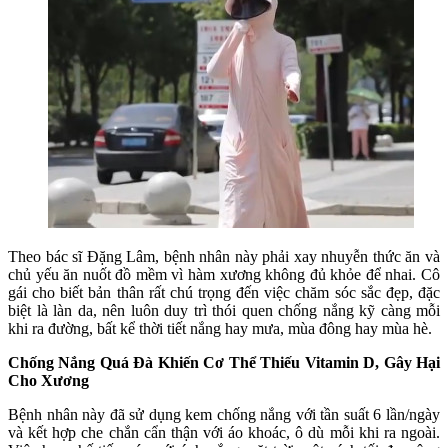
Theo bác sĩ Đặng Lâm, bệnh nhân này phải xay nhuyễn thức ăn và
chủ yếu ăn nuốt đồ mềm vì hàm xương không đủ khỏe để nhai. Cô
gái cho biết bản thân rất chú trọng đến việc chăm sóc sắc đẹp, đặc
biệt là làn da, nên luôn duy trì thói quen chống nắng kỹ càng mỗi
khi ra đường, bất kể thời tiết nắng hay mưa, mùa đông hay mùa hè.
Chống Nắng Quá Đà Khiến Cơ Thể Thiếu Vitamin D, Gây Hại
Cho Xương
Bệnh nhân này đã sử dụng kem chống nắng với tần suất 6 lần/ngày
và kết hợp che chắn cẩn thận với áo khoác, ô dù mỗi khi ra ngoài.