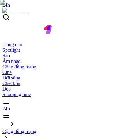
24h
Trang chủ
Spotlight
Sao
Âm nhạc
Cộng đồng mạng
Cine
Đời sống
Check-in
Đẹp
Shopping time
24h
Cộng đồng mạng