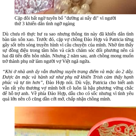
Cặp đôi bất ngờ tuyên bố "đường ai nấy đi" vì người
thứ 3 khiến dân tình ngỡ ngàng
Dù chưa rõ thực hư ra sao nhưng thông tin này đã khiến dân tình
bàn tán xôn xao. Trước đó, cặp vợ chồng Đào Hợp và Patricia từng
gây sốt trên sóng truyền hình vì câu chuyện của mình. Nhờ tìm thấy
sự đồng điệu trong tâm hồn và cách chăm sóc đối phương nên cả
hai đã tiến đến hôn nhân. Nhưng 2 năm sau, anh chồng mong muốn
trở thành phụ nữ làm người vợ Việt ngã ngửa.
“Khi ở nhà anh ấy vẫn thường xuyên trang điểm và mặc áo 2 dây.
Được ăn mặc và hành xử như phụ nữ khiến Trish cảm thấy hạnh
phúc và tự tin hơn”
, Đào Hợp nói. Dù vậy, Patricia cho biết anh
vẫn rất yêu thương vợ mình bởi cô luôn là hậu phương vững chắc
để hỗ trợ anh. Về phía Đào Hợp, dẫu cho có sốc nhưng vì tình yêu
quá lớn nên cô cũng dần cởi mở, chấp nhận chồng mình.