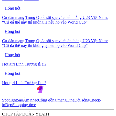
Hóng hớt
Cư dân mạng Trung Quốc sôi sục vì chiến thắng U23 Việt Nam:
“Cứ đá thế này thì không lạ nếu họ vào World Cup”
Hóng hớt
Cư dân mạng Trung Quốc sôi sục vì chiến thắng U23 Việt Nam:
“Cứ đá thế này thì không lạ nếu họ vào World Cup”
Hóng hớt
Hot girl Linh Trương là ai?
Hóng hớt
Hot girl Linh Trương là ai?
Spotlight
Sao
Âm nhạc
Cộng đồng mạng
Cine
Đời sống
Check-
in
Đẹp
Shopping time
CTCP TẬP ĐOÀN YEAH1