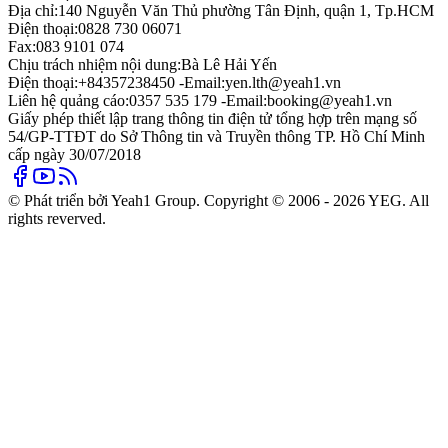
Địa chỉ:
140 Nguyễn Văn Thủ phường Tân Định, quận 1, Tp.HCM
Điện thoại:
0828 730 06071
Fax:
083 9101 074
Chịu trách nhiệm nội dung:
Bà Lê Hải Yến
Điện thoại:
+84357238450 -
Email:
yen.lth@yeah1.vn
Liên hệ quảng cáo:
0357 535 179 -
Email:
booking@yeah1.vn
Giấy phép thiết lập trang thông tin điện tử tổng hợp trên mạng số
54/GP-TTĐT do Sở Thông tin và Truyền thông TP. Hồ Chí Minh
cấp ngày 30/07/2018
© Phát triển bởi Yeah1 Group. Copyright © 2006 - 2026 YEG. All
rights reverved.