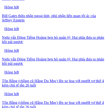
Hóng hớt
Bill Gates thừa nhận ngoại tình, phủ nhận liên quan tội ác của
Jeffrey Epstein
Hóng hớt
Nghi vấn Đặng Tiếng Hoàng hẹn hò quản lý: Hai phía đưa ra phản
hồi trái ngược
Hóng hớt
Nghi vấn Đặng Tiếng Hoàng hẹn hò quản lý: Hai phía đưa ra phản
hồi trái ngược
Hóng hớt
Tôn Bằng (chồng cũ Hằng Du Mục) lên xe hoa với người vợ thứ 4
kém chú rể tận 26 tuổi
Hóng hớt
Tôn Bằng (chồng cũ Hằng Du Mục) lên xe hoa với người vợ thứ 4
kém chú rể tận 26 tuổi