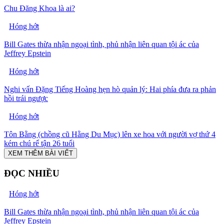
Chu Đăng Khoa là ai?
Hóng hớt
Bill Gates thừa nhận ngoại tình, phủ nhận liên quan tội ác của
Jeffrey Epstein
Hóng hớt
Nghi vấn Đặng Tiếng Hoàng hẹn hò quản lý: Hai phía đưa ra phản
hồi trái ngược
Hóng hớt
Tôn Bằng (chồng cũ Hằng Du Mục) lên xe hoa với người vợ thứ 4
kém chú rể tận 26 tuổi
XEM THÊM BÀI VIẾT
ĐỌC NHIỀU
Hóng hớt
Bill Gates thừa nhận ngoại tình, phủ nhận liên quan tội ác của
Jeffrey Epstein