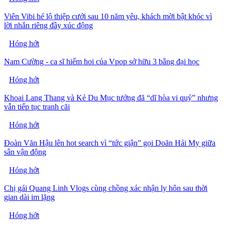
Viên Vibi hé lộ thiệp cưới sau 10 năm yêu, khách mời bật khóc vì
lời nhắn riêng đầy xúc động
Hóng hớt
Nam Cường - ca sĩ hiếm hoi của Vpop sở hữu 3 bằng đại học
Hóng hớt
Khoai Lang Thang và Kẻ Du Mục tưởng đã “dĩ hòa vi quý” nhưng
vẫn tiếp tục tranh cãi
Hóng hớt
Đoàn Văn Hậu lên hot search vì “tức giận” gọi Doãn Hải My giữa
sân vận động
Hóng hớt
Chị gái Quang Linh Vlogs cùng chồng xác nhận ly hôn sau thời
gian dài im lặng
Hóng hớt