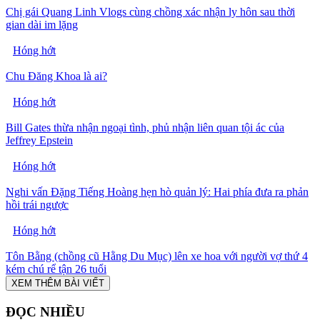
Chị gái Quang Linh Vlogs cùng chồng xác nhận ly hôn sau thời
gian dài im lặng
Hóng hớt
Chu Đăng Khoa là ai?
Hóng hớt
Bill Gates thừa nhận ngoại tình, phủ nhận liên quan tội ác của
Jeffrey Epstein
Hóng hớt
Nghi vấn Đặng Tiếng Hoàng hẹn hò quản lý: Hai phía đưa ra phản
hồi trái ngược
Hóng hớt
Tôn Bằng (chồng cũ Hằng Du Mục) lên xe hoa với người vợ thứ 4
kém chú rể tận 26 tuổi
XEM THÊM BÀI VIẾT
ĐỌC NHIỀU