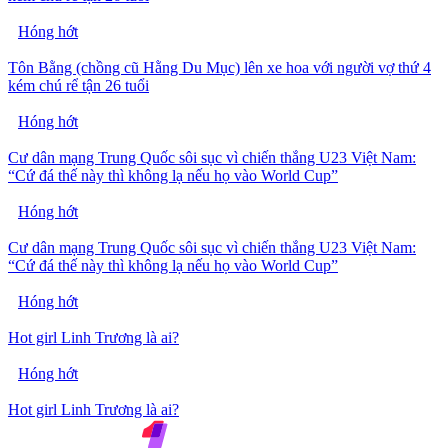
Hóng hớt
Tôn Bằng (chồng cũ Hằng Du Mục) lên xe hoa với người vợ thứ 4
kém chú rể tận 26 tuổi
Hóng hớt
Cư dân mạng Trung Quốc sôi sục vì chiến thắng U23 Việt Nam:
“Cứ đá thế này thì không lạ nếu họ vào World Cup”
Hóng hớt
Cư dân mạng Trung Quốc sôi sục vì chiến thắng U23 Việt Nam:
“Cứ đá thế này thì không lạ nếu họ vào World Cup”
Hóng hớt
Hot girl Linh Trương là ai?
Hóng hớt
Hot girl Linh Trương là ai?