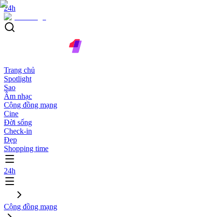
24h
Trang chủ
Spotlight
Sao
Âm nhạc
Cộng đồng mạng
Cine
Đời sống
Check-in
Đẹp
Shopping time
24h
Cộng đồng mạng