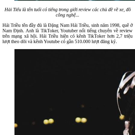
Hải Tiểu là tên tuổi có tiếng trong giới review các chủ đề về xe, đồ
công nghệ...
Hải Triều tên đầy đủ là Đặng Nam Hải Triều, sinh năm 1998, quê ở
Nam Định. Anh là TikToker, Youtuber nổi tiếng chuyên về review
trên mạng xã hội. Hải Triều hiện có kênh TikToker hơn 2,7 triệu
lượt theo dõi và kênh Youtube có gần 510.000 lượt đăng ký.