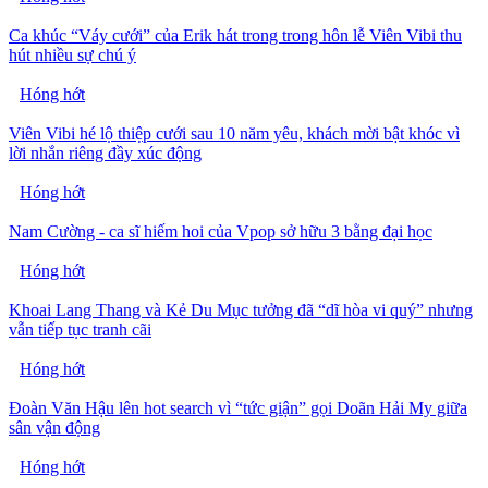
Ca khúc “Váy cưới” của Erik hát trong trong hôn lễ Viên Vibi thu
hút nhiều sự chú ý
Hóng hớt
Viên Vibi hé lộ thiệp cưới sau 10 năm yêu, khách mời bật khóc vì
lời nhắn riêng đầy xúc động
Hóng hớt
Nam Cường - ca sĩ hiếm hoi của Vpop sở hữu 3 bằng đại học
Hóng hớt
Khoai Lang Thang và Kẻ Du Mục tưởng đã “dĩ hòa vi quý” nhưng
vẫn tiếp tục tranh cãi
Hóng hớt
Đoàn Văn Hậu lên hot search vì “tức giận” gọi Doãn Hải My giữa
sân vận động
Hóng hớt