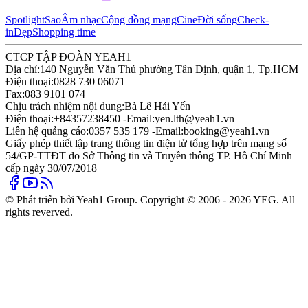
Spotlight
Sao
Âm nhạc
Cộng đồng mạng
Cine
Đời sống
Check-
in
Đẹp
Shopping time
CTCP TẬP ĐOÀN YEAH1
Địa chỉ:
140 Nguyễn Văn Thủ phường Tân Định, quận 1, Tp.HCM
Điện thoại:
0828 730 06071
Fax:
083 9101 074
Chịu trách nhiệm nội dung:
Bà Lê Hải Yến
Điện thoại:
+84357238450 -
Email:
yen.lth@yeah1.vn
Liên hệ quảng cáo:
0357 535 179 -
Email:
booking@yeah1.vn
Giấy phép thiết lập trang thông tin điện tử tổng hợp trên mạng số
54/GP-TTĐT do Sở Thông tin và Truyền thông TP. Hồ Chí Minh
cấp ngày 30/07/2018
© Phát triển bởi Yeah1 Group. Copyright © 2006 - 2026 YEG. All
rights reverved.