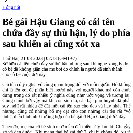
Hóng hớt
Bé gái Hậu Giang có cái tên
chứa đầy sự thù hận, lý do phía
sau khiến ai cũng xót xa
Thứ Hai, 21-08-2023 | 02:18 (GMT+7)
Sở hữu cái tên chứa đầy sự thù hận nhưng sau khi nghe xong lý do,
cô bé đã không giận cha mẹ bởi đó chính là người đã sinh thành,
cho cô bé cuộc đời này.
Cái tên có ý nghĩa vô cùng quan trọng đối với mỗi người. Đó không
chỉ là tên gọi để phân biệt người này với người khác mà còn chứa
đựng trong đó rất nhiều ý nghĩa cũng như ước vọng về tương lai.
Cũng chính bởi vậy mà khi con sinh ra, các bậc phụ huynh đã phải
suy nghĩ rất nhiều để đặt một cái tên sao cho đẹp và hay nhất. Thế
nhưng, cũng có những bố mẹ đặt cho con những cái tên rất “vô
tình”, điển hình như trường hợp của bé gái ở Hậu Giang dưới đây.
Theo đó, mẹ của cô bé sinh ra ở miền đất miền Tây lam lũ. Chị gầy
gò và đen đuốc . Khi mang thai bé gái thứ 2, chị bị chồng đối xử tệ