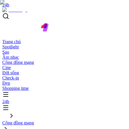
24h
Trang chủ
Spotlight
Sao
Âm nhạc
Cộng đồng mạng
Cine
Đời sống
Check-in
Đẹp
Shopping time
24h
Cộng đồng mạng