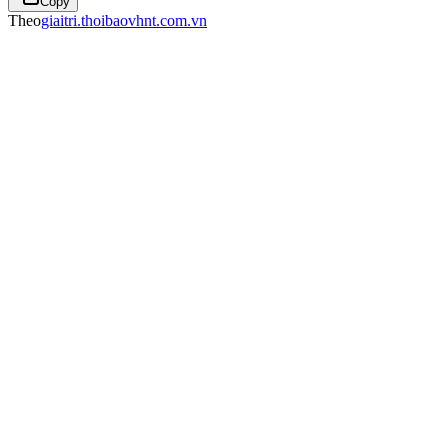
Copy
Theo
giaitri.thoibaovhnt.com.vn