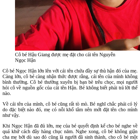
Cô bé Hậu Giang được mẹ đặt cho cái tên Nguyễn
Ngọc Hận
Cô bé Ngọc Hận lớn lên với cái tên chứa đầy sự thù hận đó của mẹ.
Càng lớn, cô bé càng nhận thức được rằng, cái tên của mình không
bình thường. Cô bé thường xuyên bị bạn bè trêu chọc, mọi người
hỏi cô về nguồn gốc của cái tên Hận. Bé không biết phải trả lời thế
nào.
Về cái tên của mình, cô bé cũng rất tò mò. Bé nghĩ chắc phải có lý
do đặc biệt nào đó, mẹ có nỗi khổ tâm nên mới đặt tên cho mình
như vậy.
Khi Ngọc Hận đã đủ lớn, mẹ của bé quyết định kể cho bé nghe về
quá khứ cách đây hàng chục năm. Nghe xong, cô bé không giận
cha mẹ bởi dù sao đó cũng là người đã sinh thành, cho cô bé một