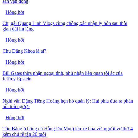
sân vận động
Hóng hớt
Chị gái Quang Linh Vlogs cùng chồng xác nhận ly hôn sau thời
gian dài im lặng
Hóng hớt
Chu Đăng Khoa là ai?
Hóng hớt
Bill Gates thừa nhận ngoại tình, phủ nhận liên quan tội ác của
Jeffrey Epstein
Hóng hớt
Nghi vấn Đặng Tiếng Hoàng hẹn hò quản lý: Hai phía đưa ra phản
hồi trái ngược
Hóng hớt
Tôn Bằng (chồng cũ Hằng Du Mục) lên xe hoa với người vợ thứ 4
kém chú rể tận 26 tuổi