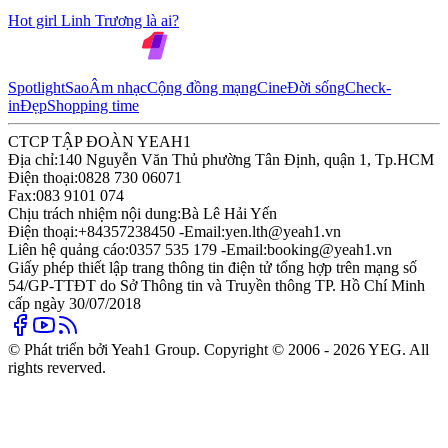
Hot girl Linh Trương là ai?
Spotlight
Sao
Âm nhạc
Cộng đồng mạng
Cine
Đời sống
Check-
in
Đẹp
Shopping time
CTCP TẬP ĐOÀN YEAH1
Địa chỉ:
140 Nguyễn Văn Thủ phường Tân Định, quận 1, Tp.HCM
Điện thoại:
0828 730 06071
Fax:
083 9101 074
Chịu trách nhiệm nội dung:
Bà Lê Hải Yến
Điện thoại:
+84357238450 -
Email:
yen.lth@yeah1.vn
Liên hệ quảng cáo:
0357 535 179 -
Email:
booking@yeah1.vn
Giấy phép thiết lập trang thông tin điện tử tổng hợp trên mạng số
54/GP-TTĐT do Sở Thông tin và Truyền thông TP. Hồ Chí Minh
cấp ngày 30/07/2018
© Phát triển bởi Yeah1 Group. Copyright © 2006 - 2026 YEG. All
rights reverved.