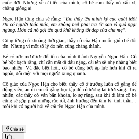
cuộc đời. Nhưng về cái tên của mình, cô bé cảm thấy nó xấu xí,
chẳng giống ai.
Ngọc Hận từng chia sẻ rằng:
“Em thấy tên mình kỳ cục quá! Mỗi
khi có người thắc mắc, em không biết phải trả lời sao vì quá ngại
ngùng. Hơn cả nó gợi tên quá khứ không tốt đẹp của cha mẹ”.
Cũng từng có khoảng thời gian, thầy cô của Hận muốn giúp bé đổi
tên. Nhưng vì một số lý do nên cũng chẳng thành.
Bé có ước mơ được đổi tên của mình thành Nguyễn Ngọc Hân. Cô
bé bộc bạch rằng, chỉ cần mất đi dấu nặng, cái tên sẽ nhẹ nhàng biết
bao nhiêu. Và đặc biệt hơn, cô bé cũng bớt áp lực hơn khi đi ra
ngoài, đối diện với mọi người xung quanh.
Cô giáo của Ngọc Hận cho biết, thầy cô ở trường luôn cố gắng để
động viên, an ủi em cố gắng học tập để có tương lai tươi sáng. Tuy
nhiên, các thầy cô vẫn băn khoăn, lo sợ rằng, sau khi đi làm cô bé
cũng sẽ gặp phải những rắc rối, ảnh hưởng đến tâm lý, tinh thần…
mỗi khi có người hỏi về cái tên Ngọc Hận của mình.
Chia sẻ