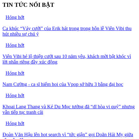
TIN TỨC NỔI BẬT
Hóng hớt
Ca khúc “Váy cưới” của Erik hát trong trong hôn lễ Viên Vibi thu
hút nhiều sự chú ý
Hóng hớt
Viên Vibi hé lộ thiệp cưới sau 10 năm yêu, khách mời bật khóc vì
lời nhắn riêng đầy xúc động
Hóng hớt
Nam Cường - ca sĩ hiếm hoi của Vpop sở hữu 3 bằng đại học
Hóng hớt
Khoai Lang Thang và Kẻ Du Mục tưởng đã “dĩ hòa vi quý” nhưng
vẫn tiếp tục tranh cãi
Hóng hớt
Đoàn Văn Hậu lên hot search vì “tức giận” gọi Doãn Hải My giữa