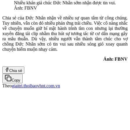
Nhiều khán giả chúc Đức Nhân sớm nhận được tin vui.
Ảnh: FBNV
Chia sẻ của Đức Nhân nhận về nhiều sự quan tâm từ công chúng.
Tuy nhiên, vẫn còn đó nhiều phản ứng trái chiều. Việc cô nàng nhắc
về chuyện muốn giữ bí mật hành trình tìm con nhưng lại thường
xuyên đăng tải clip nhằm thu hút sự tương tác từ cư dân mạng gây
ra mâu thuẫn. Dù vậy, nhiều người vẫn thành tâm chúc cho vợ
chồng Đức Nhân sớm có tin vui sau nhiều sóng gió xoay quanh
chuyện hiếm muộn nhạy cảm.
Ảnh: FBNV
Chia sẻ
Copy
Theo
giaitri.thoibaovhnt.com.vn