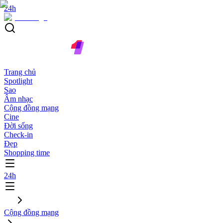
24h
Trang chủ
Spotlight
Sao
Âm nhạc
Cộng đồng mạng
Cine
Đời sống
Check-in
Đẹp
Shopping time
24h
Cộng đồng mạng