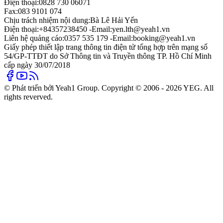
Điện thoại:
0828 730 06071
Fax:
083 9101 074
Chịu trách nhiệm nội dung:
Bà Lê Hải Yến
Điện thoại:
+84357238450 -
Email:
yen.lth@yeah1.vn
Liên hệ quảng cáo:
0357 535 179 -
Email:
booking@yeah1.vn
Giấy phép thiết lập trang thông tin điện tử tổng hợp trên mạng số
54/GP-TTĐT do Sở Thông tin và Truyền thông TP. Hồ Chí Minh
cấp ngày 30/07/2018
© Phát triển bởi Yeah1 Group. Copyright © 2006 - 2026 YEG. All
rights reverved.