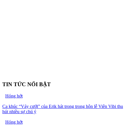
TIN TỨC NỔI BẬT
Hóng hớt
Ca khúc “Váy cưới” của Erik hát trong trong hôn lễ Viên Vibi thu
hút nhiều sự chú ý
Hóng hớt