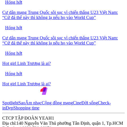
Hóng hớt
Cư dân mạng Trung Quốc sôi sục vì chiến thắng U23 Việt Nam:
“Cứ đá thế này thì không lạ nếu họ vào World Cup”
Hóng hớt
Cư dân mạng Trung Quốc sôi sục vì chiến thắng U23 Việt Nam:
“Cứ đá thế này thì không lạ nếu họ vào World Cup”
Hóng hớt
Hot girl Linh Trương là ai?
Hóng hớt
Hot girl Linh Trương là ai?
Spotlight
Sao
Âm nhạc
Cộng đồng mạng
Cine
Đời sống
Check-
in
Đẹp
Shopping time
CTCP TẬP ĐOÀN YEAH1
Địa chỉ:
140 Nguyễn Văn Thủ phường Tân Định, quận 1, Tp.HCM