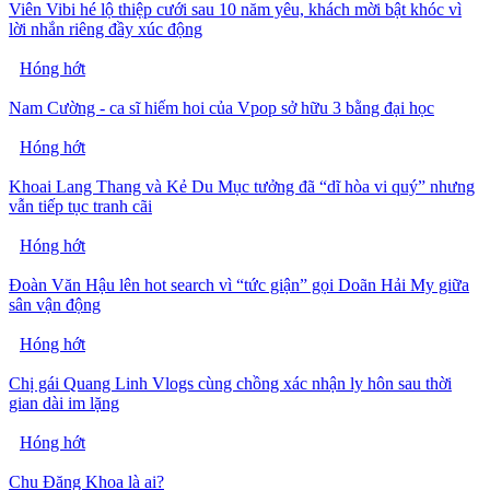
Viên Vibi hé lộ thiệp cưới sau 10 năm yêu, khách mời bật khóc vì
lời nhắn riêng đầy xúc động
Hóng hớt
Nam Cường - ca sĩ hiếm hoi của Vpop sở hữu 3 bằng đại học
Hóng hớt
Khoai Lang Thang và Kẻ Du Mục tưởng đã “dĩ hòa vi quý” nhưng
vẫn tiếp tục tranh cãi
Hóng hớt
Đoàn Văn Hậu lên hot search vì “tức giận” gọi Doãn Hải My giữa
sân vận động
Hóng hớt
Chị gái Quang Linh Vlogs cùng chồng xác nhận ly hôn sau thời
gian dài im lặng
Hóng hớt
Chu Đăng Khoa là ai?