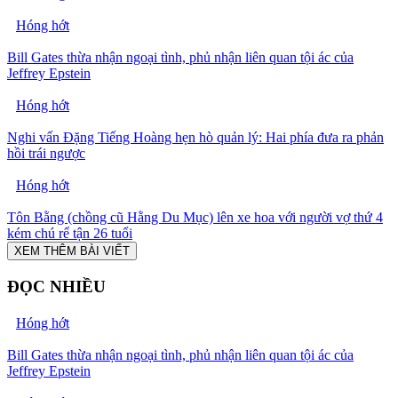
Hóng hớt
Bill Gates thừa nhận ngoại tình, phủ nhận liên quan tội ác của
Jeffrey Epstein
Hóng hớt
Nghi vấn Đặng Tiếng Hoàng hẹn hò quản lý: Hai phía đưa ra phản
hồi trái ngược
Hóng hớt
Tôn Bằng (chồng cũ Hằng Du Mục) lên xe hoa với người vợ thứ 4
kém chú rể tận 26 tuổi
XEM THÊM BÀI VIẾT
ĐỌC NHIỀU
Hóng hớt
Bill Gates thừa nhận ngoại tình, phủ nhận liên quan tội ác của
Jeffrey Epstein