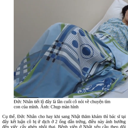
Đức Nhân tiết lộ đây là lần cuối cô nói về chuyện tìm
con của mình. Ảnh: Chụp màn hình
Cụ thể, Đức Nhân cho hay khi sang Nhật thăm khám thì bác sĩ tại
đây kết luận cô bị ứ dịch ở 2 ống dẫn trứng, điều này ảnh hưởng
đến việc cấy ghép phôi thai. Bệnh viện ở Nhật yêu cầu theo dõi