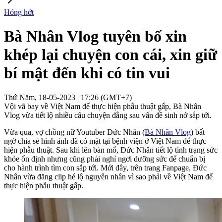
Hóng hớt
Bà Nhân Vlog tuyên bố xin
khép lại chuyện con cái, xin giữ
bí mật đến khi có tin vui
Thứ Năm, 18-05-2023 | 17:26 (GMT+7)
Vội vã bay về Việt Nam để thực hiện phẫu thuật gấp, Bà Nhân
Vlog vừa tiết lộ nhiều câu chuyện đằng sau vấn đề sinh nở sắp tới.
Vừa qua, vợ chồng nữ Youtuber Đức Nhân (
Bà Nhân Vlog
) bất
ngờ chia sẻ hình ảnh đã có mặt tại bệnh viện ở Việt Nam để thực
hiện phẫu thuật. Sau khi lên bàn mổ, Đức Nhân tiết lộ tình trạng sức
khỏe ổn định nhưng cũng phải nghỉ ngơi dưỡng sức để chuẩn bị
cho hành trình tìm con sắp tới. Mới đây, trên trang Fanpage, Đức
Nhân vừa đăng clip hé lộ nguyên nhân vì sao phải về Việt Nam để
thực hiện phẫu thuật gấp.