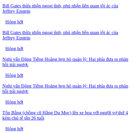
Bill Gates thừa nhận ngoại tình, phủ nhận liên quan tội ác của
Jeffrey Epstein
Hóng hớt
Bill Gates thừa nhận ngoại tình, phủ nhận liên quan tội ác của
Jeffrey Epstein
Hóng hớt
Nghi vấn Đặng Tiếng Hoàng hẹn hò quản lý: Hai phía đưa ra phản
hồi trái ngược
Hóng hớt
Nghi vấn Đặng Tiếng Hoàng hẹn hò quản lý: Hai phía đưa ra phản
hồi trái ngược
Hóng hớt
Tôn Bằng (chồng cũ Hằng Du Mục) lên xe hoa với người vợ thứ 4
kém chú rể tận 26 tuổi
Hóng hớt