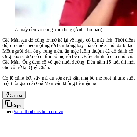
Ai nấy đều vô cùng xúc động (Ảnh: Toutiao)
Giả Mẫn sau đó cũng lờ mờ kể lại về ngày cô bị mất tích. Thời điểm
đó, do đuổi theo một người bán bóng bay mà cô bé 3 tuổi đã bị lạc.
Một người đàn ông trung niên, ăn mặc luộm thuộm đã dỗ dành cô.
Ông bảo sẽ đưa cô đi tìm bố mẹ rồi bế đi. Đây chính là cha nuôi của
Giả Mẫn. Ông đem cô về quê nuôi dưỡng. Đến năm 15 tuổi thì mới
cho cô trở lại Quý Châu.
Có lẽ cũng bởi vậy mà dù sống rất gần nhà bố mẹ ruột nhưng suốt
một thời gian dài Giả Mẫn vẫn không hề nhận ra.
Chia sẻ
Copy
Theo
giaitri.thoibaovhnt.com.vn