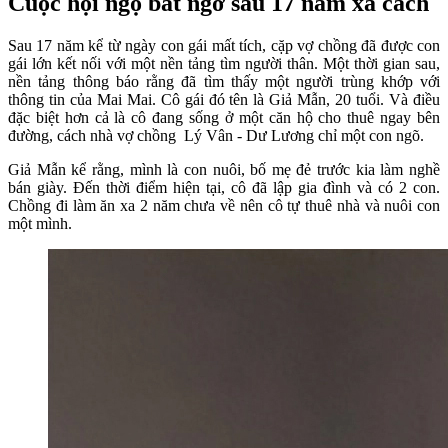
Cuộc hội ngộ bất ngờ sau 17 năm xa cách
Sau 17 năm kể từ ngày con gái mất tích, cặp vợ chồng đã được con
gái lớn kết nối với một nền tảng tìm người thân. Một thời gian sau,
nền tảng thông báo rằng đã tìm thấy một người trùng khớp với
thông tin của Mai Mai. Cô gái đó tên là Giả Mẫn, 20 tuổi. Và điều
đặc biệt hơn cả là cô đang sống ở một căn hộ cho thuê ngay bên
đường, cách nhà vợ chồng Lý Vân - Dư Lương chỉ một con ngõ.
Giả Mẫn kể rằng, mình là con nuôi, bố mẹ đẻ trước kia làm nghề
bán giày. Đến thời điểm hiện tại, cô đã lập gia đình và có 2 con.
Chồng đi làm ăn xa 2 năm chưa về nên cô tự thuê nhà và nuôi con
một mình.