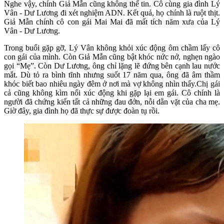
Nghe vậy, chính Giả Mẫn cũng không thể tin. Cô cùng gia đình Lý
Vân - Dư Lương đi xét nghiệm ADN. Kết quả, họ chính là ruột thịt.
Giả Mẫn chính cô con gái Mai Mai đã mất tích năm xưa của Lý
Vân - Dư Lương.
Trong buổi gặp gỡ, Lý Vân không khỏi xúc động ôm chầm lấy cô
con gái của mình. Còn Giả Mẫn cũng bật khóc nức nở, nghẹn ngào
gọi “Mẹ”. Còn Dư Lương, ông chỉ lặng lẽ đứng bên cạnh lau nước
mắt. Dù tỏ ra bình tĩnh nhưng suốt 17 năm qua, ông đã âm thầm
khóc biết bao nhiêu ngày đêm ở nơi mà vợ không nhìn thấy.Chị gái
cả cũng không kìm nổi xúc động khi gặp lại em gái. Cô chính là
người đã chứng kiến tất cả những đau đớn, nỗi dằn vặt của cha mẹ.
Giờ đây, gia đình họ đã thực sự được đoàn tụ rồi.