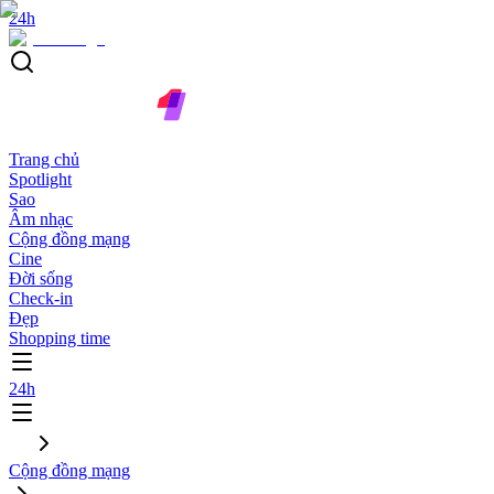
24h
Trang chủ
Spotlight
Sao
Âm nhạc
Cộng đồng mạng
Cine
Đời sống
Check-in
Đẹp
Shopping time
24h
Cộng đồng mạng