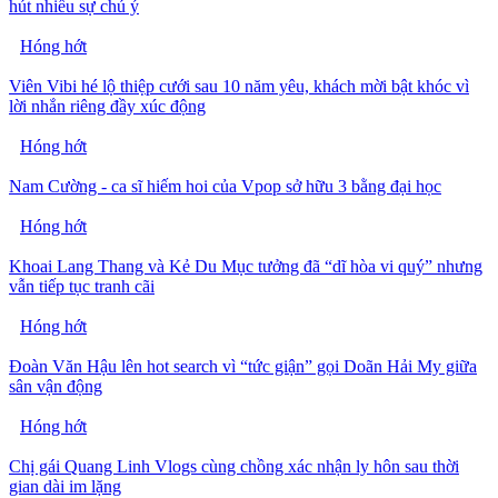
hút nhiều sự chú ý
Hóng hớt
Viên Vibi hé lộ thiệp cưới sau 10 năm yêu, khách mời bật khóc vì
lời nhắn riêng đầy xúc động
Hóng hớt
Nam Cường - ca sĩ hiếm hoi của Vpop sở hữu 3 bằng đại học
Hóng hớt
Khoai Lang Thang và Kẻ Du Mục tưởng đã “dĩ hòa vi quý” nhưng
vẫn tiếp tục tranh cãi
Hóng hớt
Đoàn Văn Hậu lên hot search vì “tức giận” gọi Doãn Hải My giữa
sân vận động
Hóng hớt
Chị gái Quang Linh Vlogs cùng chồng xác nhận ly hôn sau thời
gian dài im lặng