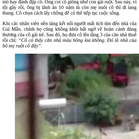
mỏ hay đánh đập cô. Ông coi cô giống như con gái ruột. Sau này, vì
tội gây rối, ông bị lãnh án 10 năm tù còn mẹ nuôi cô thì đi lang
thang. Cô chọn cách lấy chồng để có thể tiếp tục cuộc sống.
Khi các nhân viên nền tảng kết nối người mất tích tìm đến nhà của
Giả Mẫn, chính họ cũng không khỏi bất ngờ về hoàn cảnh đáng
thương của cô gái trẻ. Sau đó, họ đưa cô lên tầng 3 của căn nhà thuê
rồi chỉ:
“Cô có thấy căn nhà màu hồng kia không. Đó là nhà của
bố mẹ ruột cô đấy”.