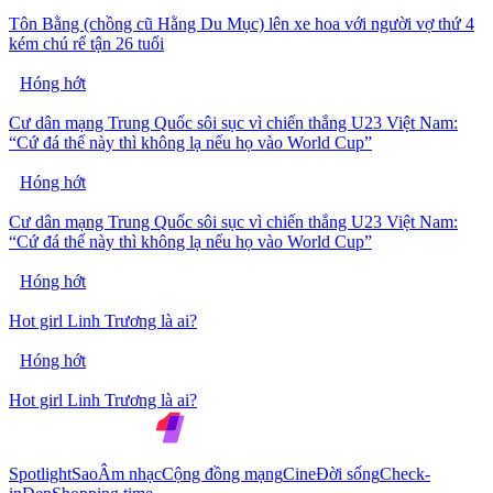
Tôn Bằng (chồng cũ Hằng Du Mục) lên xe hoa với người vợ thứ 4
kém chú rể tận 26 tuổi
Hóng hớt
Cư dân mạng Trung Quốc sôi sục vì chiến thắng U23 Việt Nam:
“Cứ đá thế này thì không lạ nếu họ vào World Cup”
Hóng hớt
Cư dân mạng Trung Quốc sôi sục vì chiến thắng U23 Việt Nam:
“Cứ đá thế này thì không lạ nếu họ vào World Cup”
Hóng hớt
Hot girl Linh Trương là ai?
Hóng hớt
Hot girl Linh Trương là ai?
Spotlight
Sao
Âm nhạc
Cộng đồng mạng
Cine
Đời sống
Check-