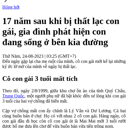
Hóng hớt
17 năm sau khi bị thất lạc con
gái, gia đình phát hiện con
đang sống ở bên kia đường
Thứ Năm, 24-08-2023 | 03:25 (GMT+7)
Đến ngày gặp lại cha mẹ ruột của mình, cô con gái mới kể lại những
ký ức lờ mờ của mình về ngày bị thất lạc.
Cô con gái 3 tuổi mất tích
Theo đó, ngày 2/8/1999, giữa khu chợ ồn ào của tỉnh Quý Châu,
Trung Quốc
, một người phụ nữ đã bật khóc đến xé lòng khi con gái
3 tuổi của hai vợ chồng đã biến mất.
Cặp vợ chồng mất con ấy chính là Lý Vân và Dư Lương. Cả hai
cùng buôn bán ở chợ. Họ có với nhau 2 cô con gái. Hàng ngày, cô
con gái đầu đi học còn cô con gái út là Mai Mai mới 3 tuổi rưỡi
được bố mẹ đưa lên chợ để vừa buôn bán vừa tiện trông nom.