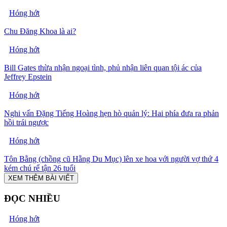
Hóng hớt
Chu Đăng Khoa là ai?
Hóng hớt
Bill Gates thừa nhận ngoại tình, phủ nhận liên quan tội ác của
Jeffrey Epstein
Hóng hớt
Nghi vấn Đặng Tiếng Hoàng hẹn hò quản lý: Hai phía đưa ra phản
hồi trái ngược
Hóng hớt
Tôn Bằng (chồng cũ Hằng Du Mục) lên xe hoa với người vợ thứ 4
kém chú rể tận 26 tuổi
XEM THÊM BÀI VIẾT
ĐỌC NHIỀU
Hóng hớt