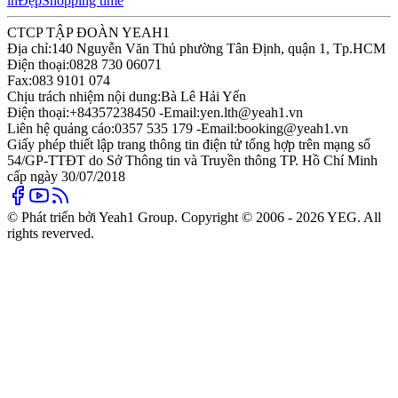
in
Đẹp
Shopping time
CTCP TẬP ĐOÀN YEAH1
Địa chỉ:
140 Nguyễn Văn Thủ phường Tân Định, quận 1, Tp.HCM
Điện thoại:
0828 730 06071
Fax:
083 9101 074
Chịu trách nhiệm nội dung:
Bà Lê Hải Yến
Điện thoại:
+84357238450 -
Email:
yen.lth@yeah1.vn
Liên hệ quảng cáo:
0357 535 179 -
Email:
booking@yeah1.vn
Giấy phép thiết lập trang thông tin điện tử tổng hợp trên mạng số
54/GP-TTĐT do Sở Thông tin và Truyền thông TP. Hồ Chí Minh
cấp ngày 30/07/2018
© Phát triển bởi Yeah1 Group. Copyright © 2006 - 2026 YEG. All
rights reverved.