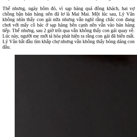
Thế nhưng, ngày hôm đó, vì sạp hàng quá đông khách, hai vợ
chồng bận bán hàng nên đã lơ là Mai Mai. Một lúc sau, Lý Vân
không nhìn thấy con gái nữa nhưng vẫn nghĩ rằng chắc con đang
chơi với mấy cô bác ở sạp hàng bên cạnh nên vẫn vào bán hàng
tiếp. Thế nhưng, sau 2 giờ trôi qua vẫn không thấy con gái quay về.
Lúc này, người mẹ mới tá hỏa phát hiện ra rằng con gái đã biến mất.
Lý Vân bắt đầu tìm khắp chợ nhưng vẫn không thấy bóng dáng con
đâu.