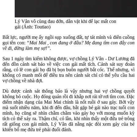
Lý Vân vô cùng đau đớn, dằn vặt khi để lạc mất con
gái (Ảnh: Toutiao)
Bất lực, người mẹ ấy ngồi sụp xuống đất, tự tát mình và điên cuồng
gọi tên con:
“Mai Mai , con đang ở đâu? Mẹ đang tìm con đây con
về đi, đừng làm mẹ sợ!”.
Sau 1 ngày tìm kiếm không được, vợ chồng Lý Vân - Dư Lương đã
đến đồn cảnh sát báo về việc con gái mất tích. Cảnh sát suy đoán
rằng, có lẽ con gái họ đã bị bọn buôn người bắt cóc. Thế nhưng, vì
không có manh mối để điều tra nên cảnh sát chỉ có thể yêu cầu hai
vợ chồng về nhà đợi.
Dù được cảnh sát thông báo là vậy nhưng hai vợ chồng quyết
không bỏ cuộc. Họ đóng quán rồi đi khắp nơi rải tờ rơi tìm con. Đặc
điểm nhận dạng của Mai Mai chính là nốt ruồi ở sau gáy. Bởi vậy
mà suốt nhiều năm, khi đi đến đâu, bắt gặp bé gái nào trạc tuổi con
mình, họ cũng sẽ nhìn chằm chằm vào gáy họ với mong muốn kỳ
tích có thể xảy ra. Thậm chí, có lần, khi nhìn thấy một đứa trẻ trông
rất giống con gái mình, Lý Vân đã nằng nặc đòi xem gáy của bé
khiến bố mẹ đứa trẻ phải đuổi đánh.