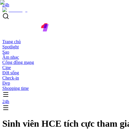
24h
Trang chủ
Spotlight
Sao
Âm nhạc
Cộng đồng mạng
Cine
Đời sống
Check-in
Đẹp
Shopping time
24h
Sinh viên HCE tích cực tham gia