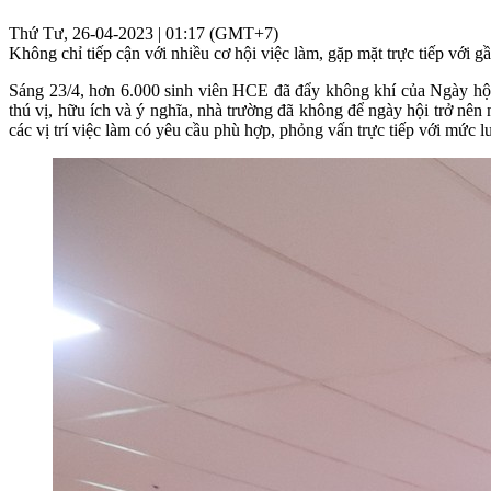
Thứ Tư, 26-04-2023 | 01:17 (GMT+7)
Không chỉ tiếp cận với nhiều cơ hội việc làm, gặp mặt trực tiếp với
Sáng 23/4, hơn 6.000 sinh viên HCE đã đẩy không khí của Ngày hộ
thú vị, hữu ích và ý nghĩa, nhà trường đã không để ngày hội trở nên
các vị trí việc làm có yêu cầu phù hợp, phỏng vấn trực tiếp với mức 