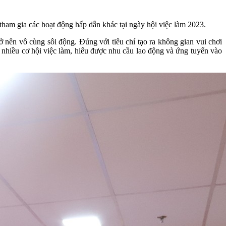
tham gia các hoạt động hấp dẫn khác tại ngày hội việc làm 2023.
ở nên vô cùng sôi động. Đúng với tiêu chí tạo ra không gian vui chơi
n nhiều cơ hội việc làm, hiểu được nhu cầu lao động và ứng tuyển vào