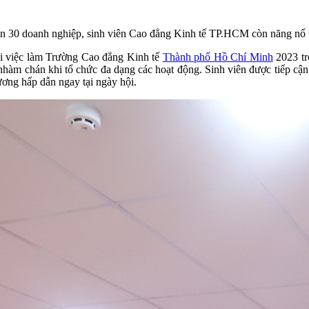
 gần 30 doanh nghiệp, sinh viên Cao đẳng Kinh tế TP.HCM còn năng nổ 
i việc làm Trường Cao đẳng Kinh tế
Thành phố Hồ Chí Minh
2023 tr
 nhàm chán khi tổ chức đa dạng các hoạt động. Sinh viên được tiếp cậ
lương hấp dẫn ngay tại ngày hội.