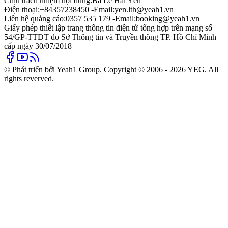
Chịu trách nhiệm nội dung:
Bà Lê Hải Yến
Điện thoại:
+84357238450 -
Email:
yen.lth@yeah1.vn
Liên hệ quảng cáo:
0357 535 179 -
Email:
booking@yeah1.vn
Giấy phép thiết lập trang thông tin điện tử tổng hợp trên mạng số
54/GP-TTĐT do Sở Thông tin và Truyền thông TP. Hồ Chí Minh
cấp ngày 30/07/2018
© Phát triển bởi Yeah1 Group. Copyright © 2006 - 2026 YEG. All
rights reverved.