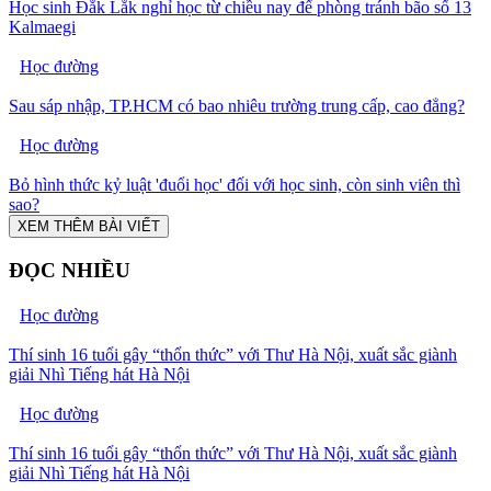
Học sinh Đắk Lắk nghỉ học từ chiều nay để phòng tránh bão số 13
Kalmaegi
Học đường
Sau sáp nhập, TP.HCM có bao nhiêu trường trung cấp, cao đẳng?
Học đường
Bỏ hình thức kỷ luật 'đuổi học' đối với học sinh, còn sinh viên thì
sao?
XEM THÊM BÀI VIẾT
ĐỌC NHIỀU
Học đường
Thí sinh 16 tuổi gây “thổn thức” với Thư Hà Nội, xuất sắc giành
giải Nhì Tiếng hát Hà Nội
Học đường
Thí sinh 16 tuổi gây “thổn thức” với Thư Hà Nội, xuất sắc giành
giải Nhì Tiếng hát Hà Nội