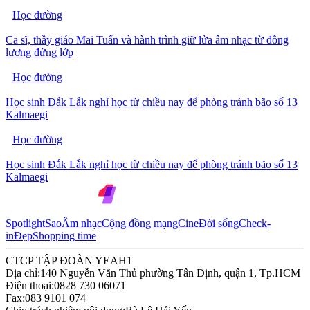
Học đường
Ca sĩ, thầy giáo Mai Tuấn và hành trình giữ lửa âm nhạc từ đồng
lương đứng lớp
Học đường
Học sinh Đắk Lắk nghỉ học từ chiều nay để phòng tránh bão số 13
Kalmaegi
Học đường
Học sinh Đắk Lắk nghỉ học từ chiều nay để phòng tránh bão số 13
Kalmaegi
Spotlight
Sao
Âm nhạc
Cộng đồng mạng
Cine
Đời sống
Check-
in
Đẹp
Shopping time
CTCP TẬP ĐOÀN YEAH1
Địa chỉ:
140 Nguyễn Văn Thủ phường Tân Định, quận 1, Tp.HCM
Điện thoại:
0828 730 06071
Fax:
083 9101 074