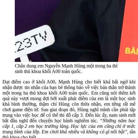
Chân dung em Nguyễn Mạnh Hùng một trong ba thí
sinh thủ khoa khối A00 toàn quốc.
Đạt điểm cao ở khối A00, Mạnh Hùng cho biết khá bất ngờ khi
nhận được tin nhắn của bạn bè thông báo về việc bản thân trở thành
một trong ba thủ khoa khối A00 toàn quốc. Em cũng nói thêm kết
quả này vượt mong đợi bởi xuất phát điểm của em là một học sinh
khá bình thường, thậm chí Hùng còn thừa nhận, em từng rất mê
chơi game điện tử. Sau giai đoạn đó, Hùng nghĩ mình cần phải tập
trung vào việc học để có thể thi đỗ cấp 3. Đến lúc ấy, nam sinh mới
bắt đầu nghĩ đến chuyện học hành nghiêm túc.
“Những năm học
cấp 1, cấp 2 em học trường làng. Học lực của em cũng chỉ ở mức
trung bình của lớp. Em chơi khá nhiều và không có gì nổi bật”,
tân
thủ khoa cho biết