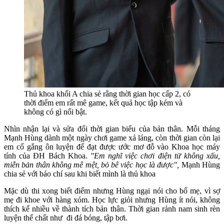
Thủ khoa khối A chia sẻ rằng thời gian học cấp 2, có
thời điểm em rất mê game, kết quả học tập kém và
không có gì nổi bật.
Nhìn nhận lại và sửa đổi thời gian biểu của bản thân. Mỗi tháng
Mạnh Hùng dành một ngày chơi game xả láng, còn thời gian còn lại
em cố gắng ôn luyện để đạt được ước mơ đỗ vào Khoa học máy
tính của ĐH Bách Khoa.
"Em nghĩ việc chơi điện tử không xấu,
miễn bản thân không mê mệt, bỏ bê việc học là được",
Mạnh Hùng
chia sẻ với báo chí sau khi biết mình là thủ khoa
Mặc dù thi xong biết điểm nhưng Hùng ngại nói cho bố mẹ, vì sợ
mẹ đi khoe với hàng xóm. Học lực giỏi nhưng Hùng ít nói, không
thích kể nhiều về thành tích bản thân. Thời gian rảnh nam sinh rèn
luyện thể chất như đi đá bóng, tập bơi.