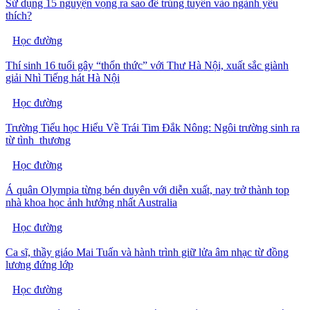
Sử dụng 15 nguyện vọng ra sao để trúng tuyển vào ngành yêu
thích?
Học đường
Thí sinh 16 tuổi gây “thổn thức” với Thư Hà Nội, xuất sắc giành
giải Nhì Tiếng hát Hà Nội
Học đường
Trường Tiểu học Hiểu Về Trái Tim Đắk Nông: Ngôi trường sinh ra
từ tình thương
Học đường
Á quân Olympia từng bén duyên với diễn xuất, nay trở thành top
nhà khoa học ảnh hưởng nhất Australia
Học đường
Ca sĩ, thầy giáo Mai Tuấn và hành trình giữ lửa âm nhạc từ đồng
lương đứng lớp
Học đường