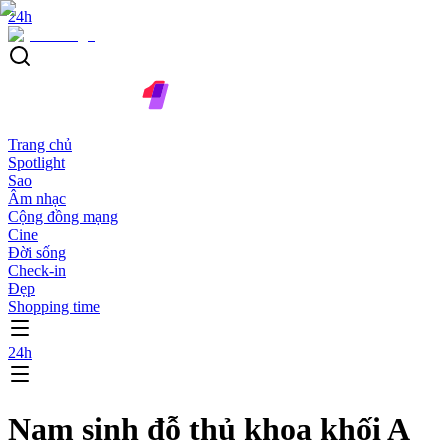
24h
Trang chủ
Spotlight
Sao
Âm nhạc
Cộng đồng mạng
Cine
Đời sống
Check-in
Đẹp
Shopping time
24h
Nam sinh đỗ thủ khoa khối A