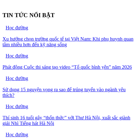
TIN TỨC NỔI BẬT
Học đường
Xu hướng chọn trường quốc tế tại Việt Nam: Khi phụ huynh quan
tâm nhiều hơn đến kỹ năng sống
Học đường
Phát động Cuộc thi sáng tạo video “Tổ quốc bình yên” năm 2026
Học đường
Sử dụng 15 nguyện vọng ra sao để trúng tuyển vào ngành yêu
thích?
Học đường
Thí sinh 16 tuổi gây “thổn thức” với Thư Hà Nội, xuất sắc giành
giải Nhì Tiếng hát Hà Nội
Học đường