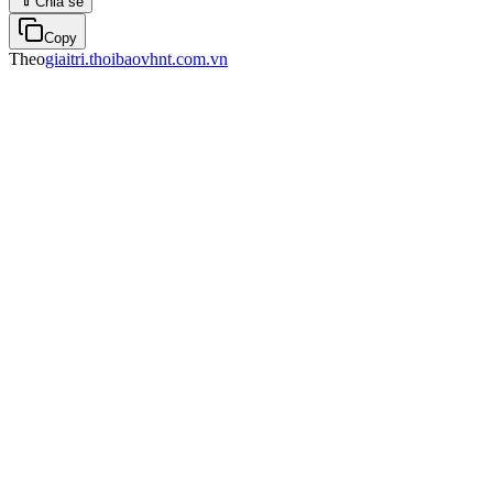
Chia sẻ
Copy
Theo
giaitri.thoibaovhnt.com.vn