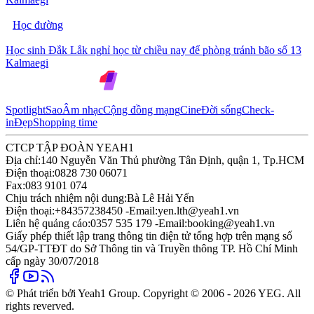
Học đường
Học sinh Đắk Lắk nghỉ học từ chiều nay để phòng tránh bão số 13
Kalmaegi
Spotlight
Sao
Âm nhạc
Cộng đồng mạng
Cine
Đời sống
Check-
in
Đẹp
Shopping time
CTCP TẬP ĐOÀN YEAH1
Địa chỉ:
140 Nguyễn Văn Thủ phường Tân Định, quận 1, Tp.HCM
Điện thoại:
0828 730 06071
Fax:
083 9101 074
Chịu trách nhiệm nội dung:
Bà Lê Hải Yến
Điện thoại:
+84357238450 -
Email:
yen.lth@yeah1.vn
Liên hệ quảng cáo:
0357 535 179 -
Email:
booking@yeah1.vn
Giấy phép thiết lập trang thông tin điện tử tổng hợp trên mạng số
54/GP-TTĐT do Sở Thông tin và Truyền thông TP. Hồ Chí Minh
cấp ngày 30/07/2018
© Phát triển bởi Yeah1 Group. Copyright © 2006 - 2026 YEG. All
rights reverved.