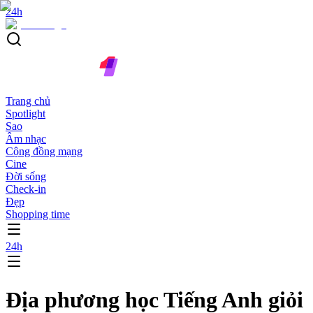
24h
Trang chủ
Spotlight
Sao
Âm nhạc
Cộng đồng mạng
Cine
Đời sống
Check-in
Đẹp
Shopping time
24h
Địa phương học Tiếng Anh giỏi