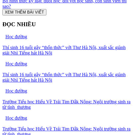
Bỏ hình thức kỷ luật 'đuổi học' đối với học sinh, còn sinh viên thì
sao?
XEM THÊM BÀI VIẾT
ĐỌC NHIỀU
Học đường
Thí sinh 16 tuổi gây “thổn thức” với Thư Hà Nội, xuất sắc giành
giải Nhì Tiếng hát Hà Nội
Học đường
Thí sinh 16 tuổi gây “thổn thức” với Thư Hà Nội, xuất sắc giành
giải Nhì Tiếng hát Hà Nội
Học đường
Trường Tiểu học Hiểu Về Trái Tim Đắk Nông: Ngôi trường sinh ra
từ tình thương
Học đường
Trường Tiểu học Hiểu Về Trái Tim Đắk Nông: Ngôi trường sinh ra
từ tình thương