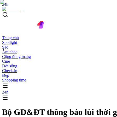
24h
Trang chủ
Spotlight
Sao
Âm nhạc
Cộng đồng mạng
Cine
Đời sống
Check-in
Đẹp
Shopping time
24h
Bộ GD&ĐT thông báo lùi thời gi