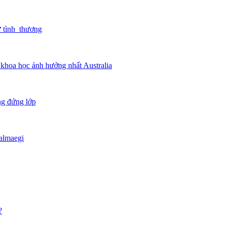
ừ tình thương
 khoa học ảnh hưởng nhất Australia
ng đứng lớp
almaegi
?