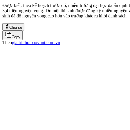
Được biết, theo kế hoạch trước đó, nhiều trường đại học đã ấn định
3,4 triệu nguyện vọng. Do một thí sinh được đăng ký nhiều nguyện v
sinh đã đỗ nguyện vọng cao hơn vào trường khác ra khỏi danh sách.
Chia sẻ
Copy
Theo
giaitri.thoibaovhnt.com.vn