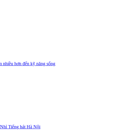
m nhiều hơn đến kỹ năng sống
i Nhì Tiếng hát Hà Nội