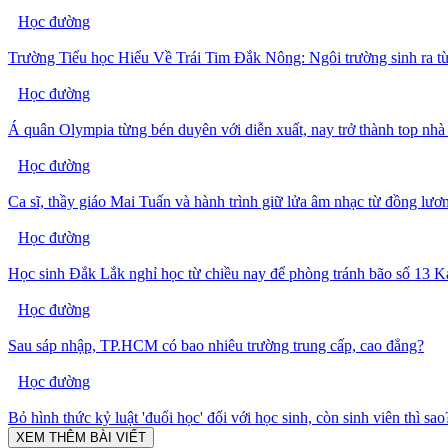
Học đường
Trường Tiểu học Hiểu Về Trái Tim Đắk Nông: Ngôi trường sinh ra t
Học đường
Á quân Olympia từng bén duyên với diễn xuất, nay trở thành top nhà
Học đường
Ca sĩ, thầy giáo Mai Tuấn và hành trình giữ lửa âm nhạc từ đồng lươ
Học đường
Học sinh Đắk Lắk nghỉ học từ chiều nay để phòng tránh bão số 13 K
Học đường
Sau sáp nhập, TP.HCM có bao nhiêu trường trung cấp, cao đẳng?
Học đường
Bỏ hình thức kỷ luật 'đuổi học' đối với học sinh, còn sinh viên thì sao
XEM THÊM BÀI VIẾT