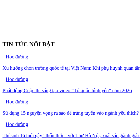
TIN TỨC NỔI BẬT
Học đường
Xu hướng chọn trường quốc tế tại Việt Nam: Khi phụ huynh quan tâ
Học đường
Phát động Cuộc thi sáng tạo video “Tổ quốc bình yên” năm 2026
Học đường
Sử dụng 15 nguyện vọng ra sao để trúng tuyển vào ngành yêu thích?
Học đường
Thí sinh 16 tuổi gây “thổn thức” với Thư Hà Nội, xuất sắc giành giả