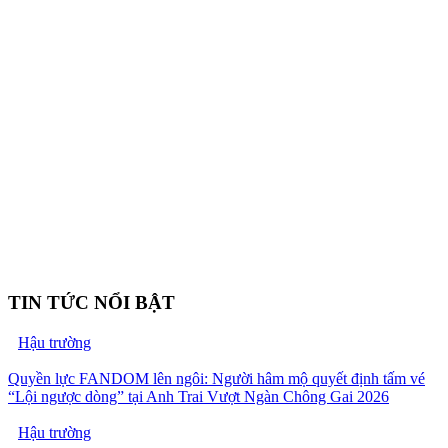
TIN TỨC NỔI BẬT
Hậu trường
Quyền lực FANDOM lên ngôi: Người hâm mộ quyết định tấm vé
“Lội ngược dòng” tại Anh Trai Vượt Ngàn Chông Gai 2026
Hậu trường