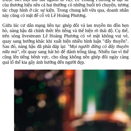
của thương hiệu nên cả hai thường có những buổi trò chuyện, tương
tác chụp hình ở các sự kiện. Trong chung kết vừa qua, doanh nhân
này cũng có mặt để cổ vũ Lê Hoàng Phương.
Giữa lúc cư dân mạng liên tục ghép đôi và lan truyền tin đồn hẹn
hò, nàng hậu đã chính thức lên tiếng và thể hiện rõ thái độ. Cụ thể,
trên sóng livestream Lê Hoàng Phương có vẻ mặt không vui vẻ,
quay sang hướng khác khi xuất hiện nhiều bình luận "đẩy thuyền".
Sau đó, nàng hậu đã phải đáp lại:
"Mọi người đừng có đẩy thuyền
nữa mà"
, rồi quay sang hát hò để đánh trống lảng. Nhiều fan vì thế
cũng lên tiếng bênh vực, cho rằng không nên ghép đôi ngày càng
quá lố thế kia gây ảnh hưởng đến người đẹp.