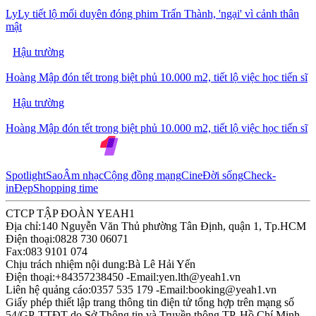
LyLy tiết lộ mối duyên đóng phim Trấn Thành, 'ngại' vì cảnh thân
mật
Hậu trường
Hoàng Mập đón tết trong biệt phủ 10.000 m2, tiết lộ việc học tiến sĩ
Hậu trường
Hoàng Mập đón tết trong biệt phủ 10.000 m2, tiết lộ việc học tiến sĩ
Spotlight
Sao
Âm nhạc
Cộng đồng mạng
Cine
Đời sống
Check-
in
Đẹp
Shopping time
CTCP TẬP ĐOÀN YEAH1
Địa chỉ:
140 Nguyễn Văn Thủ phường Tân Định, quận 1, Tp.HCM
Điện thoại:
0828 730 06071
Fax:
083 9101 074
Chịu trách nhiệm nội dung:
Bà Lê Hải Yến
Điện thoại:
+84357238450 -
Email:
yen.lth@yeah1.vn
Liên hệ quảng cáo:
0357 535 179 -
Email:
booking@yeah1.vn
Giấy phép thiết lập trang thông tin điện tử tổng hợp trên mạng số
54/GP-TTĐT do Sở Thông tin và Truyền thông TP. Hồ Chí Minh