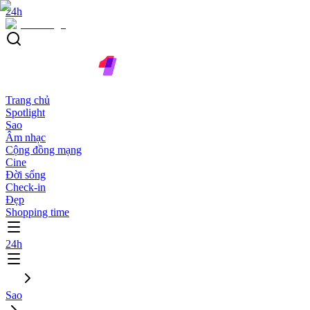
24h
Trang chủ
Spotlight
Sao
Âm nhạc
Cộng đồng mạng
Cine
Đời sống
Check-in
Đẹp
Shopping time
24h
Sao