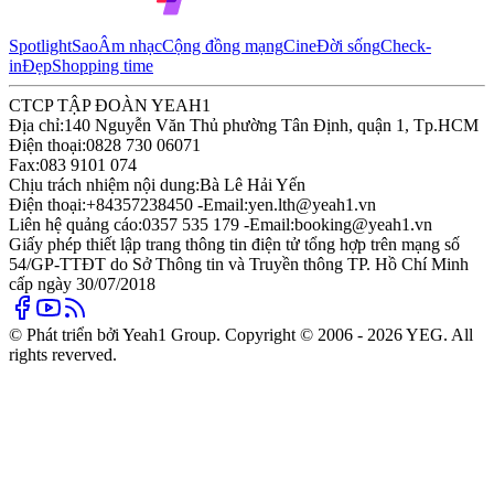
Spotlight
Sao
Âm nhạc
Cộng đồng mạng
Cine
Đời sống
Check-
in
Đẹp
Shopping time
CTCP TẬP ĐOÀN YEAH1
Địa chỉ:
140 Nguyễn Văn Thủ phường Tân Định, quận 1, Tp.HCM
Điện thoại:
0828 730 06071
Fax:
083 9101 074
Chịu trách nhiệm nội dung:
Bà Lê Hải Yến
Điện thoại:
+84357238450 -
Email:
yen.lth@yeah1.vn
Liên hệ quảng cáo:
0357 535 179 -
Email:
booking@yeah1.vn
Giấy phép thiết lập trang thông tin điện tử tổng hợp trên mạng số
54/GP-TTĐT do Sở Thông tin và Truyền thông TP. Hồ Chí Minh
cấp ngày 30/07/2018
© Phát triển bởi Yeah1 Group. Copyright © 2006 - 2026 YEG. All
rights reverved.