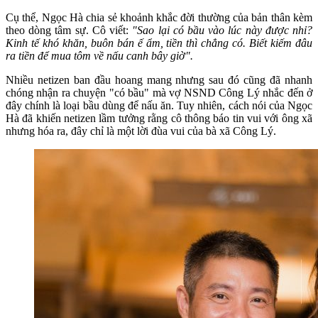
Cụ thể, Ngọc Hà chia sẻ khoảnh khắc đời thường của bản thân kèm
theo dòng tâm sự. Cô viết:
"Sao lại có bầu vào lúc này được nhỉ?
Kinh tế khó khăn, buôn bán ế ẩm, tiền thì chẳng có. Biết kiếm đâu
ra tiền để mua tôm về nấu canh bây giờ".
Nhiều netizen ban đầu hoang mang nhưng sau đó cũng đã nhanh
chóng nhận ra chuyện "có bầu" mà vợ NSND Công Lý nhắc đến ở
đây chính là loại bầu dùng để nấu ăn. Tuy nhiên, cách nói của Ngọc
Hà đã khiến netizen lầm tưởng rằng cô thông báo tin vui với ông xã
nhưng hóa ra, đây chỉ là một lời đùa vui của bà xã Công Lý.