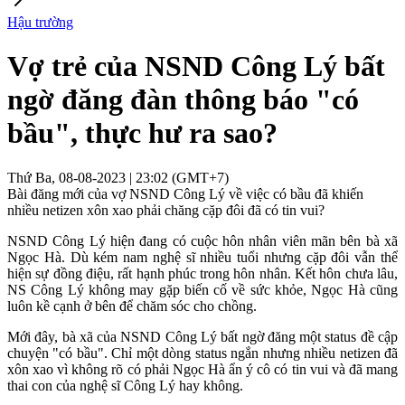
Hậu trường
Vợ trẻ của NSND Công Lý bất
ngờ đăng đàn thông báo "có
bầu", thực hư ra sao?
Thứ Ba, 08-08-2023 | 23:02 (GMT+7)
Bài đăng mới của vợ NSND Công Lý về việc có bầu đã khiến
nhiều netizen xôn xao phải chăng cặp đôi đã có tin vui?
NSND Công Lý hiện đang có cuộc hôn nhân viên mãn bên bà xã
Ngọc Hà. Dù kém nam nghệ sĩ nhiều tuổi nhưng cặp đôi vẫn thể
hiện sự đồng điệu, rất hạnh phúc trong hôn nhân. Kết hôn chưa lâu,
NS Công Lý không may gặp biến cố về sức khỏe, Ngọc Hà cũng
luôn kề cạnh ở bên để chăm sóc cho chồng.
Mới đây, bà xã của NSND Công Lý bất ngờ đăng một status đề cập
chuyện "có bầu". Chỉ một dòng status ngắn nhưng nhiều netizen đã
xôn xao vì không rõ có phải Ngọc Hà ẩn ý cô có tin vui và đã mang
thai con của nghệ sĩ Công Lý hay không.