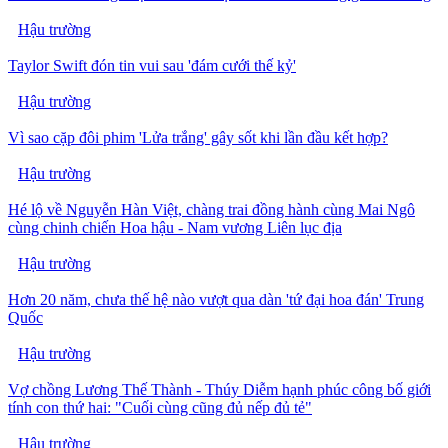
Hậu trường
Taylor Swift đón tin vui sau 'đám cưới thế kỷ'
Hậu trường
Vì sao cặp đôi phim 'Lửa trắng' gây sốt khi lần đầu kết hợp?
Hậu trường
Hé lộ về Nguyễn Hàn Việt, chàng trai đồng hành cùng Mai Ngô
cùng chinh chiến Hoa hậu - Nam vương Liên lục địa
Hậu trường
Hơn 20 năm, chưa thế hệ nào vượt qua dàn 'tứ đại hoa đán' Trung
Quốc
Hậu trường
Vợ chồng Lương Thế Thành - Thúy Diễm hạnh phúc công bố giới
tính con thứ hai: "Cuối cùng cũng đủ nếp đủ tẻ"
Hậu trường