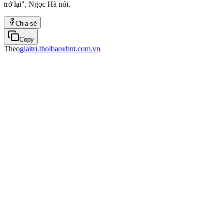
trở lại", Ngọc Hà nói.
Chia sẻ
Copy
Theo
giaitri.thoibaovhnt.com.vn