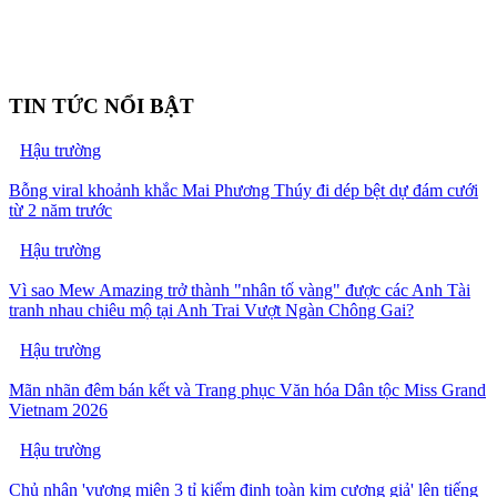
TIN TỨC NỔI BẬT
Hậu trường
Bỗng viral khoảnh khắc Mai Phương Thúy đi dép bệt dự đám cưới
từ 2 năm trước
Hậu trường
Vì sao Mew Amazing trở thành "nhân tố vàng" được các Anh Tài
tranh nhau chiêu mộ tại Anh Trai Vượt Ngàn Chông Gai?
Hậu trường
Mãn nhãn đêm bán kết và Trang phục Văn hóa Dân tộc Miss Grand
Vietnam 2026
Hậu trường
Chủ nhân 'vương miện 3 tỉ kiểm định toàn kim cương giả' lên tiếng