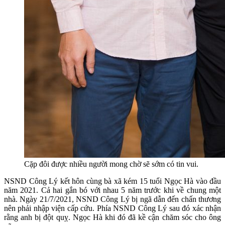
Cặp đôi được nhiều người mong chờ sẽ sớm có tin vui.
NSND Công Lý kết hôn cùng bà xã kém 15 tuổi Ngọc Hà vào đầu
năm 2021. Cả hai gắn bó với nhau 5 năm trước khi về chung một
nhà. Ngày 21/7/2021, NSND Công Lý bị ngã dẫn đến chấn thương
nên phải nhập viện cấp cứu. Phía NSND Công Lý sau đó xác nhận
rằng anh bị đột quỵ. Ngọc Hà khi đó đã kề cận chăm sóc cho ông