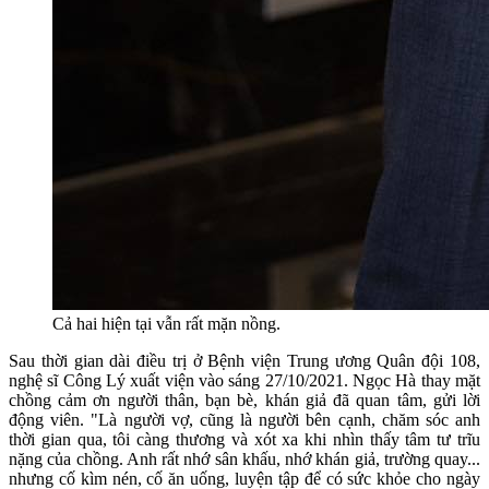
Cả hai hiện tại vẫn rất mặn nồng.
Sau thời gian dài điều trị ở Bệnh viện Trung ương Quân đội 108,
nghệ sĩ Công Lý xuất viện vào sáng 27/10/2021. Ngọc Hà thay mặt
chồng cảm ơn người thân, bạn bè, khán giả đã quan tâm, gửi lời
động viên. "Là người vợ, cũng là người bên cạnh, chăm sóc anh
thời gian qua, tôi càng thương và xót xa khi nhìn thấy tâm tư trĩu
nặng của chồng. Anh rất nhớ sân khấu, nhớ khán giả, trường quay...
nhưng cố kìm nén, cố ăn uống, luyện tập để có sức khỏe cho ngày