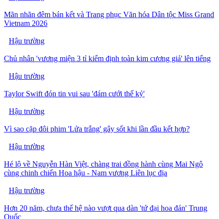
Mãn nhãn đêm bán kết và Trang phục Văn hóa Dân tộc Miss Grand
Vietnam 2026
Hậu trường
Chủ nhân 'vương miện 3 tỉ kiểm định toàn kim cương giả' lên tiếng
Hậu trường
Taylor Swift đón tin vui sau 'đám cưới thế kỷ'
Hậu trường
Vì sao cặp đôi phim 'Lửa trắng' gây sốt khi lần đầu kết hợp?
Hậu trường
Hé lộ về Nguyễn Hàn Việt, chàng trai đồng hành cùng Mai Ngô
cùng chinh chiến Hoa hậu - Nam vương Liên lục địa
Hậu trường
Hơn 20 năm, chưa thế hệ nào vượt qua dàn 'tứ đại hoa đán' Trung
Quốc