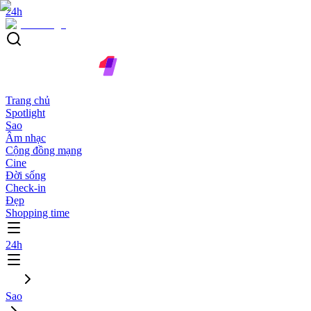
24h
Trang chủ
Spotlight
Sao
Âm nhạc
Cộng đồng mạng
Cine
Đời sống
Check-in
Đẹp
Shopping time
24h
Sao