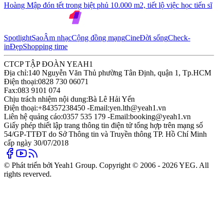
Hoàng Mập đón tết trong biệt phủ 10.000 m2, tiết lộ việc học tiến sĩ
Spotlight
Sao
Âm nhạc
Cộng đồng mạng
Cine
Đời sống
Check-
in
Đẹp
Shopping time
CTCP TẬP ĐOÀN YEAH1
Địa chỉ:
140 Nguyễn Văn Thủ phường Tân Định, quận 1, Tp.HCM
Điện thoại:
0828 730 06071
Fax:
083 9101 074
Chịu trách nhiệm nội dung:
Bà Lê Hải Yến
Điện thoại:
+84357238450 -
Email:
yen.lth@yeah1.vn
Liên hệ quảng cáo:
0357 535 179 -
Email:
booking@yeah1.vn
Giấy phép thiết lập trang thông tin điện tử tổng hợp trên mạng số
54/GP-TTĐT do Sở Thông tin và Truyền thông TP. Hồ Chí Minh
cấp ngày 30/07/2018
© Phát triển bởi Yeah1 Group. Copyright © 2006 - 2026 YEG. All
rights reverved.