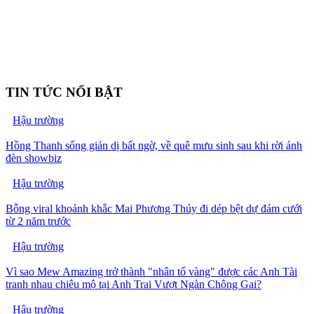
TIN TỨC NỔI BẬT
Hậu trường
Hồng Thanh sống giản dị bất ngờ, về quê mưu sinh sau khi rời ánh
đèn showbiz
Hậu trường
Bỗng viral khoảnh khắc Mai Phương Thúy đi dép bệt dự đám cưới
từ 2 năm trước
Hậu trường
Vì sao Mew Amazing trở thành "nhân tố vàng" được các Anh Tài
tranh nhau chiêu mộ tại Anh Trai Vượt Ngàn Chông Gai?
Hậu trường