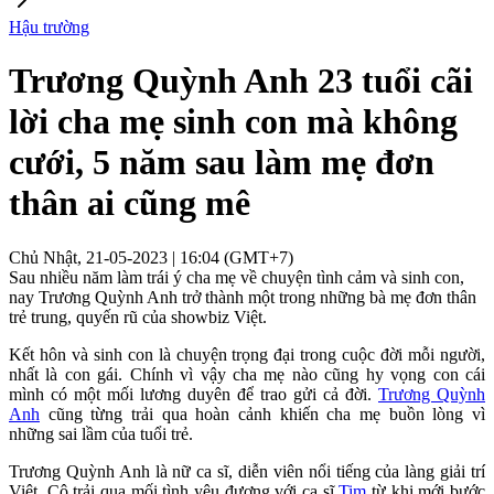
Hậu trường
Trương Quỳnh Anh 23 tuổi cãi
lời cha mẹ sinh con mà không
cưới, 5 năm sau làm mẹ đơn
thân ai cũng mê
Chủ Nhật, 21-05-2023 | 16:04 (GMT+7)
Sau nhiều năm làm trái ý cha mẹ về chuyện tình cảm và sinh con,
nay Trương Quỳnh Anh trở thành một trong những bà mẹ đơn thân
trẻ trung, quyến rũ của showbiz Việt.
Kết hôn và sinh con là chuyện trọng đại trong cuộc đời mỗi người,
nhất là con gái. Chính vì vậy cha mẹ nào cũng hy vọng con cái
mình có một mối lương duyên để trao gửi cả đời.
Trương Quỳnh
Anh
cũng từng trải qua hoàn cảnh khiến cha mẹ buồn lòng vì
những sai lầm của tuổi trẻ.
Trương Quỳnh Anh là nữ ca sĩ, diễn viên nổi tiếng của làng giải trí
Việt. Cô trải qua mối tình yêu đương với ca sĩ
Tim
từ khi mới bước