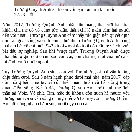
Trương Quỳnh Anh sinh con với bạn trai Tim khi mới
22-23 tuổi
Năm 2012, Trương Quỳnh Anh nhận tin mang thai với bạn trai
khiến cha mẹ cô vô cùng tức giận, thậm chí là ngăn cấm hai người
đến với nhau. Trương Quỳnh Anh cảm thấy tức giận nên quyết định
dọn ra ngoài sống và sinh con. Thời điểm Trương Quỳnh Anh mang
thai em bé, cô chỉ mới 22-23 tuổi - một độ tuổi còn rất trẻ và chỉ vừa
bắt đầu sự nghiệp. Sau khi "vượt cạn", Trương Quỳnh Anh được
nhà chồng giúp đỡ chăm sóc con cái, còn cha mẹ ruột của nữ ca sĩ
thì định cư ở nước ngoài.
Tuy Trương Quỳnh Anh sinh con với Tim nhưng cả hai vẫn không
chịu đám cưới. Sau 5 năm hạnh phúc dưới mái nhà, năm 2017, cặp
đôi thông báo chia tay vì có nhiều mâu thuẫn và bất đồng trong
quan điểm sống. Kể từ đó, Trương Quỳnh Anh trở thành mẹ đơn
thân tại Vbiz. Về phía Tim, mặc dù không còn quan hệ người yêu
nhưng nam ca sĩ vẫn sống chung nhà với hai mẹ con Trương Quỳnh
Anh để cùng nhau chăm sóc, nuôi dạy con cái.