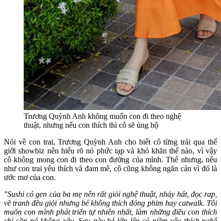
Trương Quỳnh Anh không muốn con đi theo nghệ
thuật, nhưng nếu con thích thì cô sẽ ủng hộ
Nói về con trai, Trương Quỳnh Anh cho biết cô từng trải qua thế
giới showbiz nên hiểu rõ nó phức tạp và khó khăn thế nào, vì vậy
cô không mong con đi theo con đường của mình. Thế nhưng, nếu
như con trai yêu thích và đam mê, cô cũng không ngăn cản vì đó là
ước mơ của con.
"Sushi có gen của ba mẹ nên rất giỏi nghệ thuật, nhảy hát, đọc rap,
vẽ tranh đều giỏi nhưng bé không thích đóng phim hay catwalk. Tôi
muốn con mình phát triển tự nhiên nhất, làm những điều con thích
chỉ cần nó không xấu. Sau này bé lớn lên có niềm yêu thích nghệ