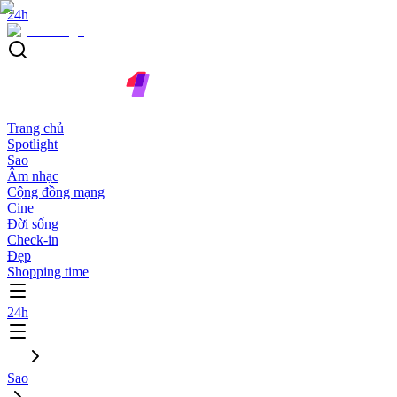
24h
Trang chủ
Spotlight
Sao
Âm nhạc
Cộng đồng mạng
Cine
Đời sống
Check-in
Đẹp
Shopping time
24h
Sao