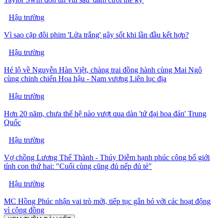
Hậu trường
Vì sao cặp đôi phim 'Lửa trắng' gây sốt khi lần đầu kết hợp?
Hậu trường
Hé lộ về Nguyễn Hàn Việt, chàng trai đồng hành cùng Mai Ngô
cùng chinh chiến Hoa hậu - Nam vương Liên lục địa
Hậu trường
Hơn 20 năm, chưa thế hệ nào vượt qua dàn 'tứ đại hoa đán' Trung
Quốc
Hậu trường
Vợ chồng Lương Thế Thành - Thúy Diễm hạnh phúc công bố giới
tính con thứ hai: "Cuối cùng cũng đủ nếp đủ tẻ"
Hậu trường
MC Hồng Phúc nhận vai trò mới, tiếp tục gắn bó với các hoạt động
vì cộng đồng