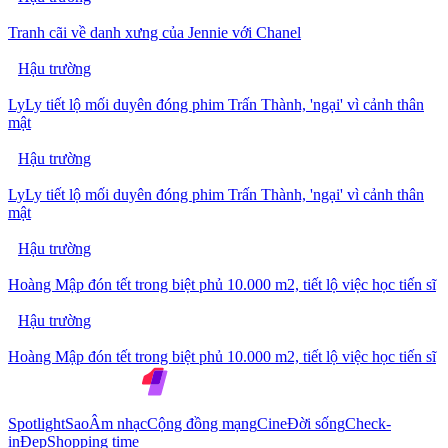
Tranh cãi về danh xưng của Jennie với Chanel
Hậu trường
LyLy tiết lộ mối duyên đóng phim Trấn Thành, 'ngại' vì cảnh thân
mật
Hậu trường
LyLy tiết lộ mối duyên đóng phim Trấn Thành, 'ngại' vì cảnh thân
mật
Hậu trường
Hoàng Mập đón tết trong biệt phủ 10.000 m2, tiết lộ việc học tiến sĩ
Hậu trường
Hoàng Mập đón tết trong biệt phủ 10.000 m2, tiết lộ việc học tiến sĩ
Spotlight
Sao
Âm nhạc
Cộng đồng mạng
Cine
Đời sống
Check-
in
Đẹp
Shopping time