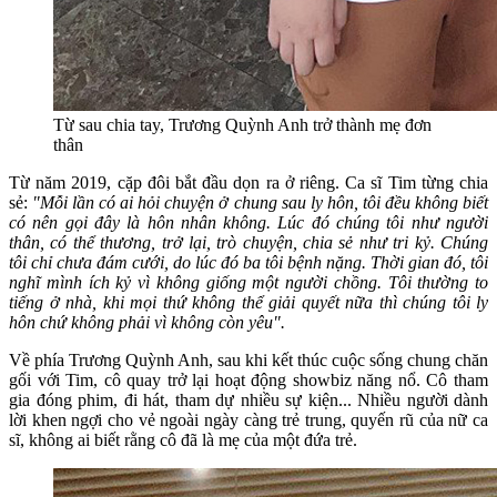
Từ sau chia tay, Trương Quỳnh Anh trở thành mẹ đơn
thân
Từ năm 2019, cặp đôi bắt đầu dọn ra ở riêng. Ca sĩ Tim từng chia
sẻ:
"Mỗi lần có ai hỏi chuyện ở chung sau ly hôn, tôi đều không biết
có nên gọi đây là hôn nhân không. Lúc đó chúng tôi như người
thân, có thể thương, trở lại, trò chuyện, chia sẻ như tri kỷ. Chúng
tôi chỉ chưa đám cưới, do lúc đó ba tôi bệnh nặng. Thời gian đó, tôi
nghĩ mình ích kỷ vì không giống một người chồng. Tôi thường to
tiếng ở nhà, khi mọi thứ không thể giải quyết nữa thì chúng tôi ly
hôn chứ không phải vì không còn yêu".
Về phía Trương Quỳnh Anh, sau khi kết thúc cuộc sống chung chăn
gối với Tim, cô quay trở lại hoạt động showbiz năng nổ. Cô tham
gia đóng phim, đi hát, tham dự nhiều sự kiện... Nhiều người dành
lời khen ngợi cho vẻ ngoài ngày càng trẻ trung, quyến rũ của nữ ca
sĩ, không ai biết rằng cô đã là mẹ của một đứa trẻ.