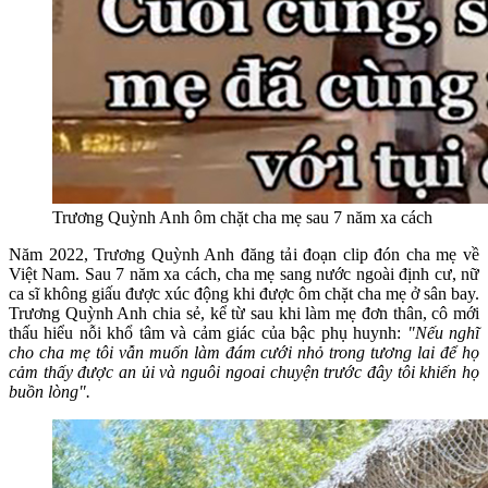
Trương Quỳnh Anh ôm chặt cha mẹ sau 7 năm xa cách
Năm 2022, Trương Quỳnh Anh đăng tải đoạn clip đón cha mẹ về
Việt Nam. Sau 7 năm xa cách, cha mẹ sang nước ngoài định cư, nữ
ca sĩ không giấu được xúc động khi được ôm chặt cha mẹ ở sân bay.
Trương Quỳnh Anh chia sẻ, kể từ sau khi làm mẹ đơn thân, cô mới
thấu hiểu nỗi khổ tâm và cảm giác của bậc phụ huynh:
"Nếu nghĩ
cho cha mẹ tôi vẫn muốn làm đám cưới nhỏ trong tương lai để họ
cảm thấy được an ủi và nguôi ngoai chuyện trước đây tôi khiến họ
buồn lòng".