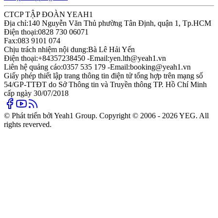
CTCP TẬP ĐOÀN YEAH1
Địa chỉ:
140 Nguyễn Văn Thủ phường Tân Định, quận 1, Tp.HCM
Điện thoại:
0828 730 06071
Fax:
083 9101 074
Chịu trách nhiệm nội dung:
Bà Lê Hải Yến
Điện thoại:
+84357238450 -
Email:
yen.lth@yeah1.vn
Liên hệ quảng cáo:
0357 535 179 -
Email:
booking@yeah1.vn
Giấy phép thiết lập trang thông tin điện tử tổng hợp trên mạng số
54/GP-TTĐT do Sở Thông tin và Truyền thông TP. Hồ Chí Minh
cấp ngày 30/07/2018
© Phát triển bởi Yeah1 Group. Copyright © 2006 - 2026 YEG. All
rights reverved.