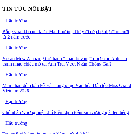
TIN TỨC NỔI BẬT
Hậu trường
Bỗng viral khoảnh khắc Mai Phương Thúy đi dép bệt dự đám cưới
từ 2 năm trước
Hậu trường
Vì sao Mew Amazing trở thành "nhân tố vàng" được các Anh Tài
tranh nhau chiêu mộ tại Anh Trai Vượt Ngàn Chông Gai?
Hậu trường
Mãn nhãn đêm bán kết và Trang phục Văn hóa Dân tộc Miss Grand
Vietnam 2026
Hậu trường
Chủ nhân 'vương miện 3 tỉ kiểm định toàn kim cương giả' lên tiếng
Hậu trường
Taylor Swift đón tin vui sau 'đám cưới thế kỷ'