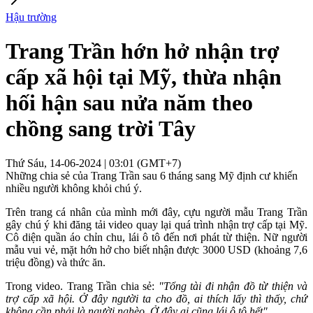
Hậu trường
Trang Trần hớn hở nhận trợ
cấp xã hội tại Mỹ, thừa nhận
hối hận sau nửa năm theo
chồng sang trời Tây
Thứ Sáu, 14-06-2024 | 03:01 (GMT+7)
Những chia sẻ của Trang Trần sau 6 tháng sang Mỹ định cư khiến
nhiều người không khỏi chú ý.
Trên trang cá nhân của mình mới đây, cựu người mẫu Trang Trần
gây chú ý khi đăng tải video quay lại quá trình nhận trợ cấp tại Mỹ.
Cô diện quần áo chỉn chu, lái ô tô đến nơi phát từ thiện. Nữ người
mẫu vui vẻ, mặt hớn hở cho biết nhận được 3000 USD (khoảng 7,6
triệu đồng) và thức ăn.
Trong video. Trang Trần chia sẻ:
"Tổng tài đi nhận đồ từ thiện và
trợ cấp xã hội. Ở đây người ta cho đồ, ai thích lấy thì thấy, chứ
không cần phải là người nghèo. Ở đây ai cũng lái ô tô hết".