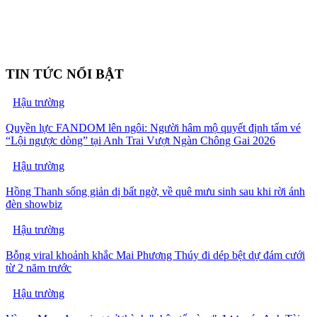
TIN TỨC NỔI BẬT
Hậu trường
Quyền lực FANDOM lên ngôi: Người hâm mộ quyết định tấm vé
“Lội ngược dòng” tại Anh Trai Vượt Ngàn Chông Gai 2026
Hậu trường
Hồng Thanh sống giản dị bất ngờ, về quê mưu sinh sau khi rời ánh
đèn showbiz
Hậu trường
Bỗng viral khoảnh khắc Mai Phương Thúy đi dép bệt dự đám cưới
từ 2 năm trước
Hậu trường