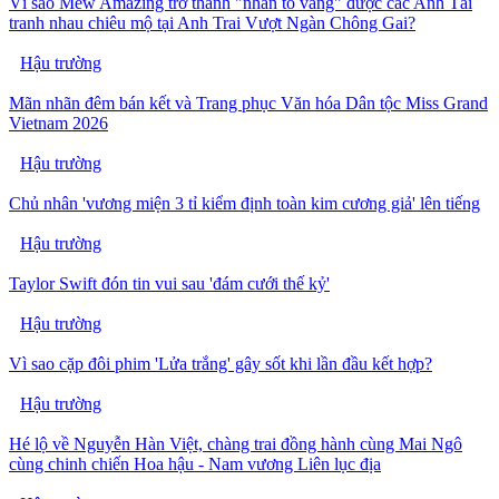
Vì sao Mew Amazing trở thành "nhân tố vàng" được các Anh Tài
tranh nhau chiêu mộ tại Anh Trai Vượt Ngàn Chông Gai?
Hậu trường
Mãn nhãn đêm bán kết và Trang phục Văn hóa Dân tộc Miss Grand
Vietnam 2026
Hậu trường
Chủ nhân 'vương miện 3 tỉ kiểm định toàn kim cương giả' lên tiếng
Hậu trường
Taylor Swift đón tin vui sau 'đám cưới thế kỷ'
Hậu trường
Vì sao cặp đôi phim 'Lửa trắng' gây sốt khi lần đầu kết hợp?
Hậu trường
Hé lộ về Nguyễn Hàn Việt, chàng trai đồng hành cùng Mai Ngô
cùng chinh chiến Hoa hậu - Nam vương Liên lục địa