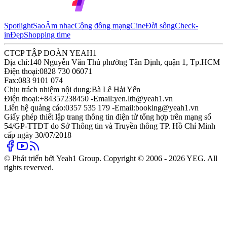
Spotlight
Sao
Âm nhạc
Cộng đồng mạng
Cine
Đời sống
Check-
in
Đẹp
Shopping time
CTCP TẬP ĐOÀN YEAH1
Địa chỉ:
140 Nguyễn Văn Thủ phường Tân Định, quận 1, Tp.HCM
Điện thoại:
0828 730 06071
Fax:
083 9101 074
Chịu trách nhiệm nội dung:
Bà Lê Hải Yến
Điện thoại:
+84357238450 -
Email:
yen.lth@yeah1.vn
Liên hệ quảng cáo:
0357 535 179 -
Email:
booking@yeah1.vn
Giấy phép thiết lập trang thông tin điện tử tổng hợp trên mạng số
54/GP-TTĐT do Sở Thông tin và Truyền thông TP. Hồ Chí Minh
cấp ngày 30/07/2018
© Phát triển bởi Yeah1 Group. Copyright © 2006 - 2026 YEG. All
rights reverved.