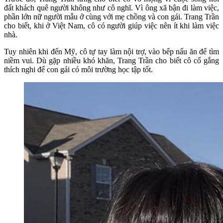
đất khách quê người không như cô nghĩ. Vì ông xã bận đi làm việc,
phần lớn nữ người mẫu ở cùng với mẹ chồng và con gái. Trang Trần
cho biết, khi ở Việt Nam, cô có người giúp việc nên ít khi làm việc
nhà.
Tuy nhiên khi đến Mỹ, cô tự tay làm nội trợ, vào bếp nấu ăn để tìm
niềm vui. Dù gặp nhiều khó khăn, Trang Trần cho biết cô cố gắng
thích nghi để con gái có môi trường học tập tốt.