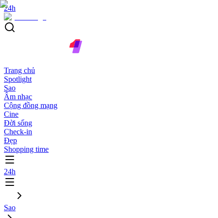
24h
Trang chủ
Spotlight
Sao
Âm nhạc
Cộng đồng mạng
Cine
Đời sống
Check-in
Đẹp
Shopping time
24h
Sao