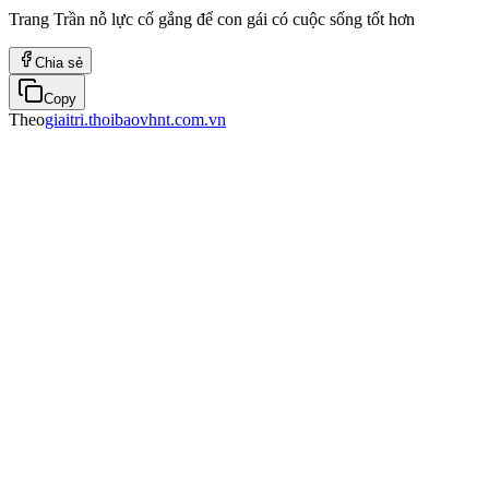
Trang Trần nỗ lực cố gắng để con gái có cuộc sống tốt hơn
Chia sẻ
Copy
Theo
giaitri.thoibaovhnt.com.vn