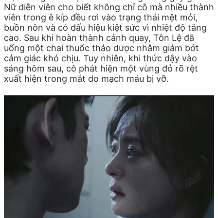
Nữ diễn viên cho biết không chỉ cô mà nhiều thành
viên trong ê kíp đều rơi vào trạng thái mệt mỏi,
buồn nôn và có dấu hiệu kiệt sức vì nhiệt độ tăng
cao. Sau khi hoàn thành cảnh quay, Tôn Lệ đã
uống một chai thuốc thảo dược nhằm giảm bớt
cảm giác khó chịu. Tuy nhiên, khi thức dậy vào
sáng hôm sau, cô phát hiện một vùng đỏ rõ rệt
xuất hiện trong mắt do mạch máu bị vỡ.