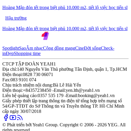
Hoàng Mập đón tết trong biệt phủ 10.000 m2, tiết lộ việc học tiến sĩ
Hậu trường
Hoàng Mập đón tết trong biệt phủ 10.000 m2, tiết lộ việc học tiến sĩ
Spotlight
Sao
Âm nhạc
Cộng đồng mạng
Cine
Đời sống
Check-
in
Đẹp
Shopping time
CTCP TẬP ĐOÀN YEAH1
Địa chỉ:
140 Nguyễn Văn Thủ phường Tân Định, quận 1, Tp.HCM
Điện thoại:
0828 730 06071
Fax:
083 9101 074
Chịu trách nhiệm nội dung:
Bà Lê Hải Yến
Điện thoại:
+84357238450 -
Email:
yen.lth@yeah1.vn
Liên hệ quảng cáo:
0357 535 179 -
Email:
booking@yeah1.vn
Giấy phép thiết lập trang thông tin điện tử tổng hợp trên mạng số
54/GP-TTĐT do Sở Thông tin và Truyền thông TP. Hồ Chí Minh
cấp ngày 30/07/2018
© Phát triển bởi Yeah1 Group. Copyright © 2006 - 2026 YEG. All
rights reverved.