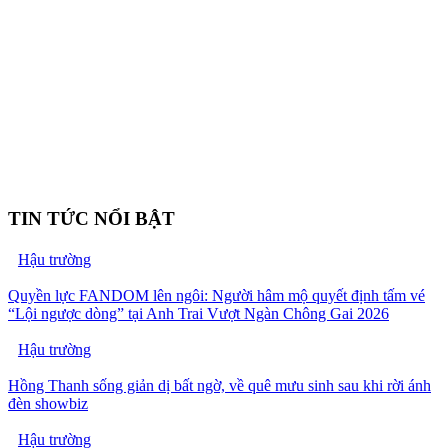
TIN TỨC NỔI BẬT
Hậu trường
Quyền lực FANDOM lên ngôi: Người hâm mộ quyết định tấm vé
“Lội ngược dòng” tại Anh Trai Vượt Ngàn Chông Gai 2026
Hậu trường
Hồng Thanh sống giản dị bất ngờ, về quê mưu sinh sau khi rời ánh
đèn showbiz
Hậu trường