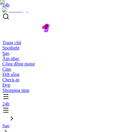
24h
Trang chủ
Spotlight
Sao
Âm nhạc
Cộng đồng mạng
Cine
Đời sống
Check-in
Đẹp
Shopping time
24h
Sao