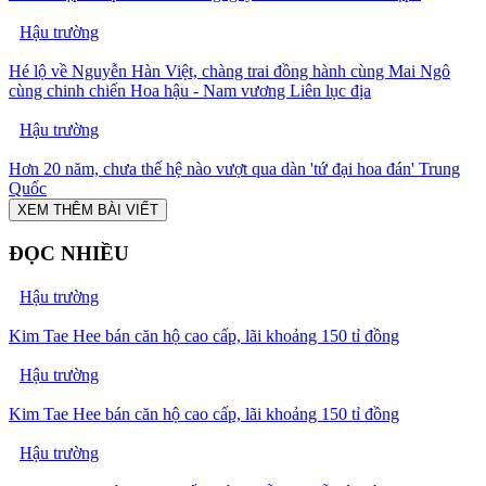
Hậu trường
Hé lộ về Nguyễn Hàn Việt, chàng trai đồng hành cùng Mai Ngô
cùng chinh chiến Hoa hậu - Nam vương Liên lục địa
Hậu trường
Hơn 20 năm, chưa thế hệ nào vượt qua dàn 'tứ đại hoa đán' Trung
Quốc
XEM THÊM BÀI VIẾT
ĐỌC NHIỀU
Hậu trường
Kim Tae Hee bán căn hộ cao cấp, lãi khoảng 150 tỉ đồng
Hậu trường
Kim Tae Hee bán căn hộ cao cấp, lãi khoảng 150 tỉ đồng
Hậu trường