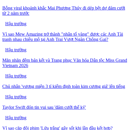
Bỗng viral khoảnh khắc Mai Phương Thúy đi dép bệt dự đám cưới
từ 2 năm trước
Hậu trường
Vì sao Mew Amazing trở thành "nhân tố vàng" được các Anh Tài
tranh nhau chiêu mộ tại Anh Trai Vượt Ngàn Chông Gai?
Hậu trường
Mãn nhãn đêm bán kết và Trang phục Văn hóa Dân tộc Miss Grand
Vietnam 2026
Hậu trường
Chủ nhân 'vương miện 3 tỉ kiểm định toàn kim cương giả' lên tiếng
Hậu trường
Taylor Swift đón tin vui sau 'đám cưới thế kỷ'
Hậu trường
Vì sao cặp đôi phim 'Lửa trắng' gây sốt khi lần đầu kết hợp?