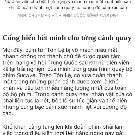
Nữ diễn viên cho biết tình trạng vỡ mạch máu mắt xuất hiện sau
khi cô hoàn thành một cảnh quay có cường độ cảm xúc cao
ẢNH: CHỤP MÀN HÌNH PHIM
CUỘC SỐNG TƯƠI ĐẸP
Cống hiến hết mình cho từng cảnh quay
Mới đây, cụm từ "Tôn Lệ bị vỡ mạch máu mắt"
nhanh chóng trở thành chủ đề được quan tâm
trên mạng xã hội Trung Quốc sau khi nữ diễn viên
kể lại trải nghiệm của mình trong quá trình quay bộ
phim
Survive
. Theo Tôn Lệ, cô vừa hoàn thành
một trong những phân cảnh được xem là khó
khăn và tiêu tốn nhiều năng lượng nhất của toàn
bộ bộ phim. Trong cảnh quay này, nhân vật của cô
phải liên tục la hét, bộc lộ sự tức giận và thể hiện
những cung bậc cảm xúc mãnh liệt với cường độ
cao.
Khó khăn càng tăng lên khi đoàn phim phải làm
việc trong điều kiện thời tiết nắng nóng gay gắt.