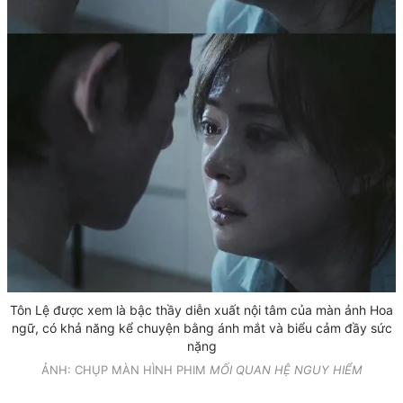
Tôn Lệ được xem là bậc thầy diễn xuất nội tâm của màn ảnh Hoa
ngữ, có khả năng kể chuyện bằng ánh mắt và biểu cảm đầy sức
nặng
ẢNH: CHỤP MÀN HÌNH PHIM
MỐI QUAN HỆ NGUY HIỂM