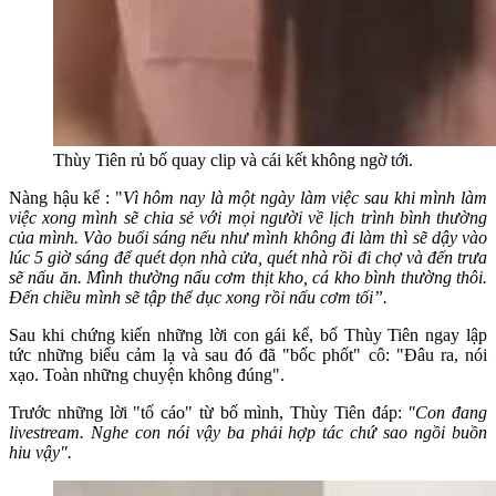
Thùy Tiên rủ bố quay clip và cái kết không ngờ tới.
Nàng hậu kể : "
Vì hôm nay là một ngày làm việc sau khi mình làm
việc xong mình sẽ chia sẻ với mọi người về lịch trình bình thường
của mình. Vào buổi sáng nếu như mình không đi làm thì sẽ dậy vào
lúc 5 giờ sáng để quét dọn nhà cửa, quét nhà rồi đi chợ và đến trưa
sẽ nấu ăn. Mình thường nấu cơm thịt kho, cá kho bình thường thôi.
Đến chiều mình sẽ tập thể dục xong rồi nấu cơm tối”.
Sau khi chứng kiến những lời con gái kể, bố Thùy Tiên ngay lập
tức những biểu cảm lạ và sau đó đã "bốc phốt" cô: "Đâu ra, nói
xạo. Toàn những chuyện không đúng".
Trước những lời "tố cáo" từ bố mình, Thùy Tiên đáp:
"Con đang
livestream. Nghe con nói vậy ba phải hợp tác chứ sao ngồi buồn
hiu vậy".