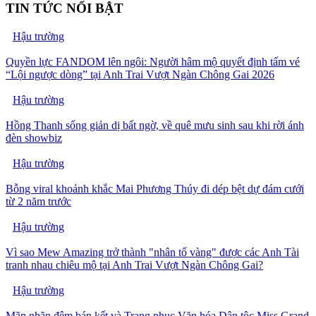
TIN TỨC NỔI BẬT
Hậu trường
Quyền lực FANDOM lên ngôi: Người hâm mộ quyết định tấm vé
“Lội ngược dòng” tại Anh Trai Vượt Ngàn Chông Gai 2026
Hậu trường
Hồng Thanh sống giản dị bất ngờ, về quê mưu sinh sau khi rời ánh
đèn showbiz
Hậu trường
Bỗng viral khoảnh khắc Mai Phương Thúy đi dép bệt dự đám cưới
từ 2 năm trước
Hậu trường
Vì sao Mew Amazing trở thành "nhân tố vàng" được các Anh Tài
tranh nhau chiêu mộ tại Anh Trai Vượt Ngàn Chông Gai?
Hậu trường
Mãn nhãn đêm bán kết và Trang phục Văn hóa Dân tộc Miss Grand