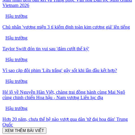
Vietnam 2026
Hậu trường
Chủ nhân 'vương miện 3 tỉ kiểm định toàn kim cương giả' lên tiếng
Hậu trường
Taylor Swift đón tin vui sau 'đám cưới thế kỷ'
Hậu trường
Vì sao cặp đôi phim 'Lửa trắng' gây sốt khi lần đầu kết hợp?
Hậu trường
Hé lộ về Nguyễn Hàn Việt, chàng trai đồng hành cùng Mai Ngô
cùng chinh chiến Hoa hậu - Nam vương Liên lục địa
Hậu trường
Hơn 20 năm, chưa thế hệ nào vượt qua dàn 'tứ đại hoa đán' Trung
Quốc
XEM THÊM BÀI VIẾT