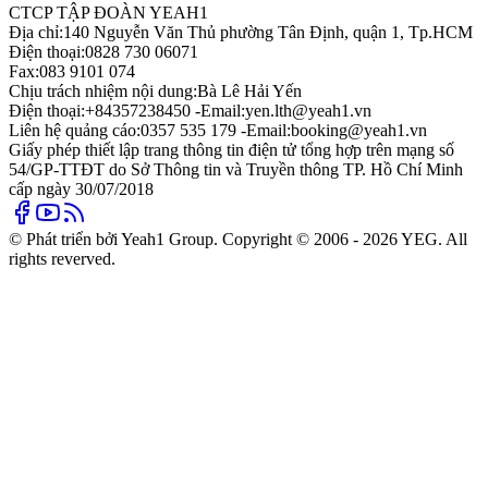
CTCP TẬP ĐOÀN YEAH1
Địa chỉ:
140 Nguyễn Văn Thủ phường Tân Định, quận 1, Tp.HCM
Điện thoại:
0828 730 06071
Fax:
083 9101 074
Chịu trách nhiệm nội dung:
Bà Lê Hải Yến
Điện thoại:
+84357238450 -
Email:
yen.lth@yeah1.vn
Liên hệ quảng cáo:
0357 535 179 -
Email:
booking@yeah1.vn
Giấy phép thiết lập trang thông tin điện tử tổng hợp trên mạng số
54/GP-TTĐT do Sở Thông tin và Truyền thông TP. Hồ Chí Minh
cấp ngày 30/07/2018
© Phát triển bởi Yeah1 Group. Copyright © 2006 - 2026 YEG. All
rights reverved.