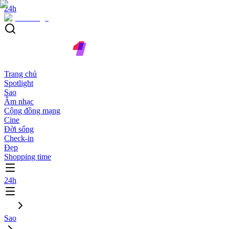
24h
Trang chủ
Spotlight
Sao
Âm nhạc
Cộng đồng mạng
Cine
Đời sống
Check-in
Đẹp
Shopping time
24h
Sao