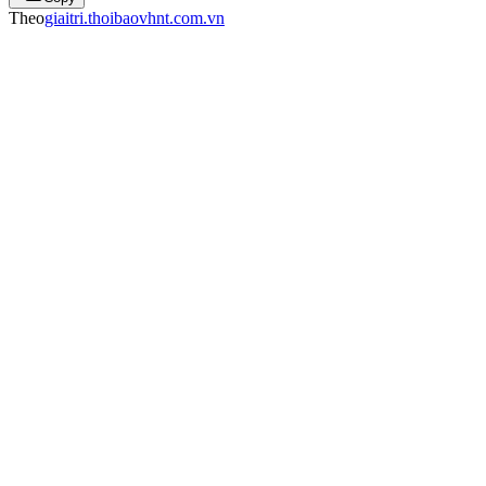
Theo
giaitri.thoibaovhnt.com.vn