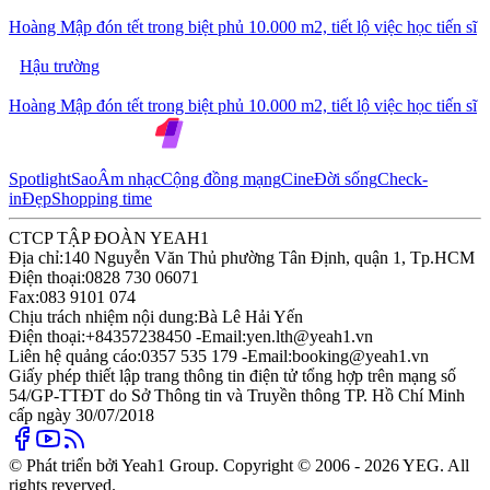
Hoàng Mập đón tết trong biệt phủ 10.000 m2, tiết lộ việc học tiến sĩ
Hậu trường
Hoàng Mập đón tết trong biệt phủ 10.000 m2, tiết lộ việc học tiến sĩ
Spotlight
Sao
Âm nhạc
Cộng đồng mạng
Cine
Đời sống
Check-
in
Đẹp
Shopping time
CTCP TẬP ĐOÀN YEAH1
Địa chỉ:
140 Nguyễn Văn Thủ phường Tân Định, quận 1, Tp.HCM
Điện thoại:
0828 730 06071
Fax:
083 9101 074
Chịu trách nhiệm nội dung:
Bà Lê Hải Yến
Điện thoại:
+84357238450 -
Email:
yen.lth@yeah1.vn
Liên hệ quảng cáo:
0357 535 179 -
Email:
booking@yeah1.vn
Giấy phép thiết lập trang thông tin điện tử tổng hợp trên mạng số
54/GP-TTĐT do Sở Thông tin và Truyền thông TP. Hồ Chí Minh
cấp ngày 30/07/2018
© Phát triển bởi Yeah1 Group. Copyright © 2006 - 2026 YEG. All
rights reverved.