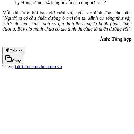
Lý Hùng ở tuổi 54 bị nghi vấn đã có người yêu?
Mỗi khi được hỏi bao giờ cưới vợ, ngôi sao đình đám cho biết:
"Người ta có câu thiên đường ở trái tim ta. Mình cứ sống như vậy
trước đã, mai mốt mình có gia đình thì cũng là hạnh phúc, thiên
đường. Bây giờ mình chưa có gia đình thì cũng là thiên đường rồi".
Ảnh: Tổng hợp
Chia sẻ
Copy
Theo
giaitri.thoibaovhnt.com.vn