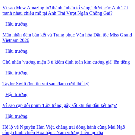
Vì sao Mew Amazing trở thành "nhân tố vàng" được các Anh Tài
tranh nhau chiêu mộ tại Anh Trai Vượt Ngàn Chông Gai?
Hậu trường
Mãn nhãn đêm bán kết và Trang phục Văn hóa Dân tộc Miss Grand
Vietnam 2026
Hậu trường
Chủ nhân 'vương miện 3 tỉ kiểm định toàn kim cương giả' lên tiếng
Hậu trường
Taylor Swift đón tin vui sau 'đám cưới thế kỷ'
Hậu trường
Vì sao cặp đôi phim 'Lửa trắng' gây sốt khi lần đầu kết hợp?
Hậu trường
Hé lộ về Nguyễn Hàn Việt, chàng trai đồng hành cùng Mai Ngô
cùng chinh chiến Hoa hậu - Nam vương Liên lục địa