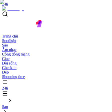
24h
Trang chủ
Spotlight
Sao
Âm nhạc
Cộng đồng mạng
Cine
Đời sống
Check-in
Đẹp
Shopping time
24h
Sao