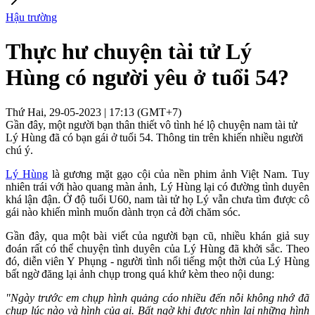
Hậu trường
Thực hư chuyện tài tử Lý
Hùng có người yêu ở tuổi 54?
Thứ Hai, 29-05-2023 | 17:13 (GMT+7)
Gần đây, một người bạn thân thiết vô tình hé lộ chuyện nam tài tử
Lý Hùng đã có bạn gái ở tuổi 54. Thông tin trên khiến nhiều người
chú ý.
Lý Hùng
là gương mặt gạo cội của nền phim ảnh Việt Nam. Tuy
nhiên trái với hào quang màn ảnh, Lý Hùng lại có đường tình duyên
khá lận đận. Ở độ tuổi U60, nam tài tử họ Lý vẫn chưa tìm được cô
gái nào khiến mình muốn dành trọn cả đời chăm sóc.
Gần đây, qua một bài viết của người bạn cũ, nhiều khán giả suy
đoán rất có thể chuyện tình duyên của Lý Hùng đã khởi sắc. Theo
đó, diễn viên Y Phụng - người tình nổi tiếng một thời của Lý Hùng
bất ngờ đăng lại ảnh chụp trong quá khứ kèm theo nội dung:
"Ngày trước em chụp hình quảng cáo nhiều đến nỗi không nhớ đã
chụp lúc nào và hình của ai. Bất ngờ khi được nhìn lại những hình