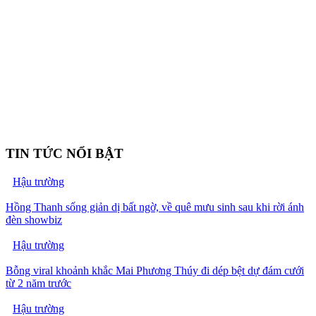
TIN TỨC NỔI BẬT
Hậu trường
Hồng Thanh sống giản dị bất ngờ, về quê mưu sinh sau khi rời ánh
đèn showbiz
Hậu trường
Bỗng viral khoảnh khắc Mai Phương Thúy đi dép bệt dự đám cưới
từ 2 năm trước
Hậu trường