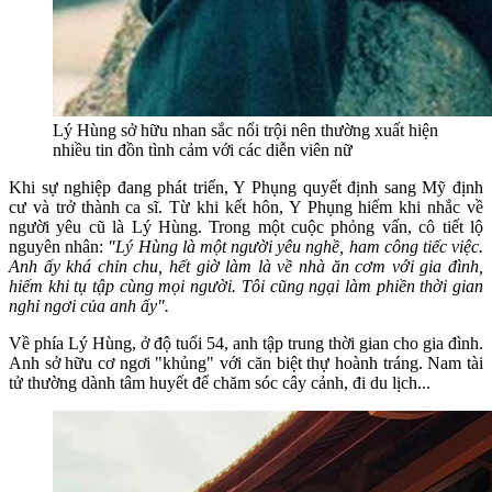
Lý Hùng sở hữu nhan sắc nổi trội nên thường xuất hiện
nhiều tin đồn tình cảm với các diễn viên nữ
Khi sự nghiệp đang phát triển, Y Phụng quyết định sang Mỹ định
cư và trở thành ca sĩ. Từ khi kết hôn, Y Phụng hiếm khi nhắc về
người yêu cũ là Lý Hùng. Trong một cuộc phỏng vấn, cô tiết lộ
nguyên nhân:
"Lý Hùng là một người yêu nghề, ham công tiếc việc.
Anh ấy khá chỉn chu, hết giờ làm là về nhà ăn cơm với gia đình,
hiếm khi tụ tập cùng mọi người. Tôi cũng ngại làm phiền thời gian
nghỉ ngơi của anh ấy".
Về phía Lý Hùng, ở độ tuổi 54, anh tập trung thời gian cho gia đình.
Anh sở hữu cơ ngơi "khủng" với căn biệt thự hoành tráng. Nam tài
tử thường dành tâm huyết để chăm sóc cây cảnh, đi du lịch...