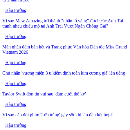
Hậu trường
Vì sao Mew Amazing trở thành "nhân tố vàng" được các Anh Tài
tranh nhau chiêu mộ tại Anh Trai Vượt Ngàn Chông Gai?
Hậu trường
Mãn nhãn đêm bán kết và Trang phục Văn hóa Dân tộc Miss Grand
Vietnam 2026
Hậu trường
Chủ nhân 'vương miện 3 tỉ kiểm định toàn kim cương giả' lên tiếng
Hậu trường
Taylor Swift đón tin vui sau 'đám cưới thế kỷ'
Hậu trường
Vì sao cặp đôi phim 'Lửa trắng' gây sốt khi lần đầu kết hợp?
Hậu trường