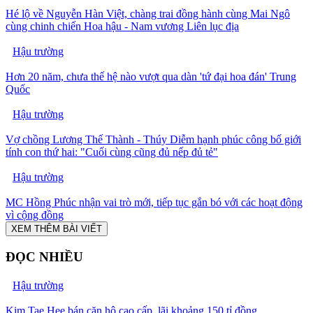
Hé lộ về Nguyễn Hàn Việt, chàng trai đồng hành cùng Mai Ngô
cùng chinh chiến Hoa hậu - Nam vương Liên lục địa
Hậu trường
Hơn 20 năm, chưa thế hệ nào vượt qua dàn 'tứ đại hoa đán' Trung
Quốc
Hậu trường
Vợ chồng Lương Thế Thành - Thúy Diễm hạnh phúc công bố giới
tính con thứ hai: "Cuối cùng cũng đủ nếp đủ tẻ"
Hậu trường
MC Hồng Phúc nhận vai trò mới, tiếp tục gắn bó với các hoạt động
vì cộng đồng
XEM THÊM BÀI VIẾT
ĐỌC NHIỀU
Hậu trường
Kim Tae Hee bán căn hộ cao cấp, lãi khoảng 150 tỉ đồng