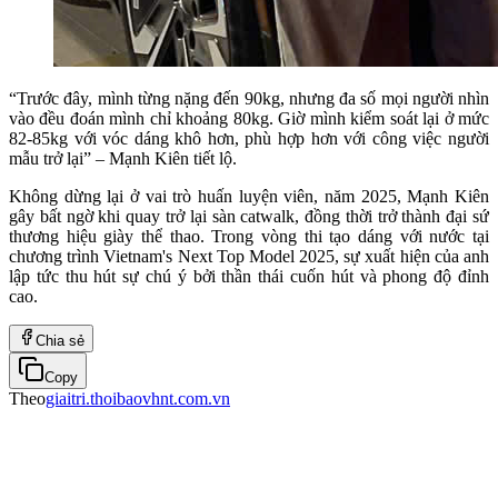
“Trước đây, mình từng nặng đến 90kg, nhưng đa số mọi người nhìn
vào đều đoán mình chỉ khoảng 80kg. Giờ mình kiểm soát lại ở mức
82-85kg với vóc dáng khô hơn, phù hợp hơn với công việc người
mẫu trở lại” – Mạnh Kiên tiết lộ.
Không dừng lại ở vai trò huấn luyện viên, năm 2025, Mạnh Kiên
gây bất ngờ khi quay trở lại sàn catwalk, đồng thời trở thành đại sứ
thương hiệu giày thể thao. Trong vòng thi tạo dáng với nước tại
chương trình Vietnam's Next Top Model 2025, sự xuất hiện của anh
lập tức thu hút sự chú ý bởi thần thái cuốn hút và phong độ đỉnh
cao.
Chia sẻ
Copy
Theo
giaitri.thoibaovhnt.com.vn