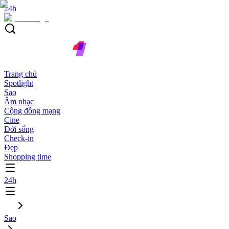
24h
Trang chủ
Spotlight
Sao
Âm nhạc
Cộng đồng mạng
Cine
Đời sống
Check-in
Đẹp
Shopping time
24h
Sao