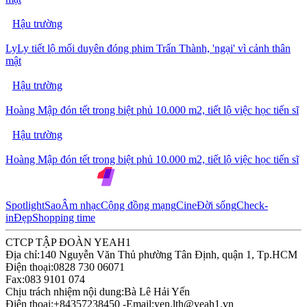
Hậu trường
LyLy tiết lộ mối duyên đóng phim Trấn Thành, 'ngại' vì cảnh thân
mật
Hậu trường
Hoàng Mập đón tết trong biệt phủ 10.000 m2, tiết lộ việc học tiến sĩ
Hậu trường
Hoàng Mập đón tết trong biệt phủ 10.000 m2, tiết lộ việc học tiến sĩ
Spotlight
Sao
Âm nhạc
Cộng đồng mạng
Cine
Đời sống
Check-
in
Đẹp
Shopping time
CTCP TẬP ĐOÀN YEAH1
Địa chỉ:
140 Nguyễn Văn Thủ phường Tân Định, quận 1, Tp.HCM
Điện thoại:
0828 730 06071
Fax:
083 9101 074
Chịu trách nhiệm nội dung:
Bà Lê Hải Yến
Điện thoại:
+84357238450 -
Email:
yen.lth@yeah1.vn