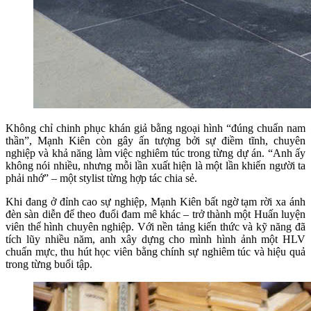
Không chỉ chinh phục khán giả bằng ngoại hình “đúng chuẩn nam
thần”, Mạnh Kiên còn gây ấn tượng bởi sự điềm tĩnh, chuyên
nghiệp và khả năng làm việc nghiêm túc trong từng dự án. “Anh ấy
không nói nhiều, nhưng mỗi lần xuất hiện là một lần khiến người ta
phải nhớ” – một stylist từng hợp tác chia sẻ.
Khi đang ở đỉnh cao sự nghiệp, Mạnh Kiên bất ngờ tạm rời xa ánh
đèn sàn diễn để theo đuổi đam mê khác – trở thành một Huấn luyện
viên thể hình chuyên nghiệp. Với nền tảng kiến thức và kỹ năng đã
tích lũy nhiều năm, anh xây dựng cho mình hình ảnh một HLV
chuẩn mực, thu hút học viên bằng chính sự nghiêm túc và hiệu quả
trong từng buổi tập.