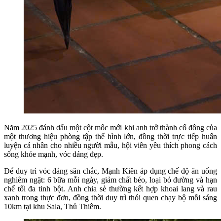
Năm 2025 đánh dấu một cột mốc mới khi anh trở thành cổ đông của
một thương hiệu phòng tập thể hình lớn, đồng thời trực tiếp huấn
luyện cá nhân cho nhiều người mẫu, hội viên yêu thích phong cách
sống khỏe mạnh, vóc dáng đẹp.
Để duy trì vóc dáng săn chắc, Mạnh Kiên áp dụng chế độ ăn uống
nghiêm ngặt: 6 bữa mỗi ngày, giảm chất béo, loại bỏ đường và hạn
chế tối đa tinh bột. Anh chia sẻ thường kết hợp khoai lang và rau
xanh trong thực đơn, đồng thời duy trì thói quen chạy bộ mỗi sáng
10km tại khu Sala, Thủ Thiêm.